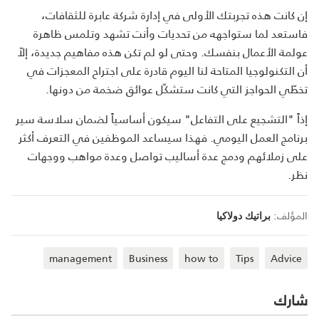
إن كانت هذه تجربتك الأولى في إدارة شركة عابرة للثقافات،
فاستعد لما ستواجهه من تحديات وأنت تشهد وتلمس ظاهرة
عولمة الأعمال بنفسك. وحتى لو لم تكن هذه مفاهيم جديدة، إلاّ
أن التكنولوجيا المتاحة لنا اليوم قادرة على اجتراح المعجزات في
تخطّي الحواجز التي كانت ستشكّل عوائق ضخمة من دونها.
إذاً "التشجيع على التفاعل" سيكون أساسياً لضمان سلاسة سير
برنامج العمل اليومي. فهذا سيساعد الموظفين في التعرف أكثر
على زملائهم ودمج عدة أساليب تواصل وعدة مواهب ووجهات
نظر.
المؤلف:
براتيك دولاكيا
management
Business
how to
Tips
Advice
شارك