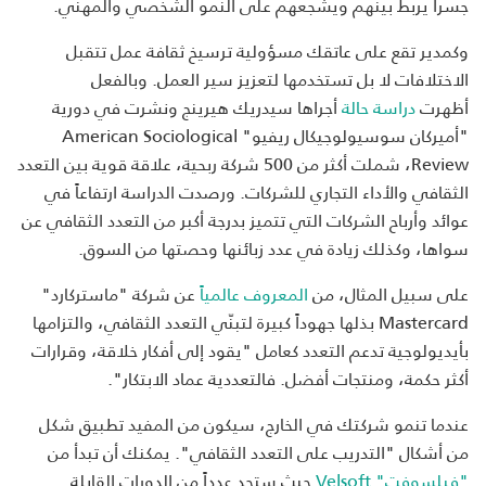
جسراً يربط بينهم ويشجعهم على النمو الشخصي والمهني.
وكمدير تقع على عاتقك مسؤولية ترسيخ ثقافة عمل تتقبل
الاختلافات
لا بل تستخدمها لتعزيز سير العمل. وبالفعل
أظهرت
دراسة حالة
أجراها سيدريك هيرينج ونشرت في دورية
"أميركان سوسيولوجيكال ريفيو" American Sociological
Review، شملت أكثر من 500 شركة ربحية، علاقة قوية بين التعدد
الثقافي والأداء التجاري للشركات. ورصدت الدراسة ارتفاعاً في
عوائد وأرباح الشركات التي تتميز بدرجة أكبر من التعدد الثقافي عن
سواها، وكذلك زيادة في عدد زبائنها وحصتها من السوق.
على سبيل المثال، من
المعروف عالمياً
عن شركة "ماستركارد"
Mastercard بذلها جهوداً كبيرة لتبنّي التعدد الثقافي، والتزامها
بأيديولوجية تدعم التعدد كعامل "يقود إلى أفكار خلاقة، وقرارات
أكثر حكمة، ومنتجات أفضل. فالتعددية عماد الابتكار".
عندما تنمو شركتك في الخارج، سيكون من المفيد تطبيق شكل
من أشكال "التدريب على التعدد الثقافي". يمكنك أن تبدأ من
"فيلسوفت" Velsoft
حيث ستجد عدداً من الدورات القابلة