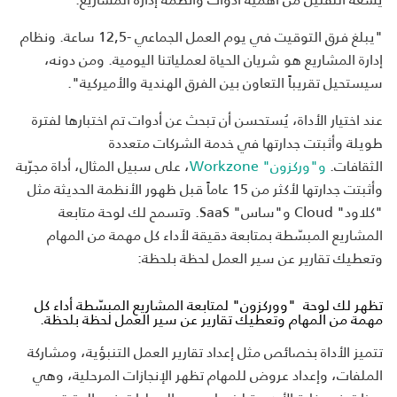
"يبلغ فرق التوقيت في يوم العمل الجماعي -12,5 ساعة. ونظام
إدارة المشاريع هو شريان الحياة لعملياتنا اليومية. ومن دونه،
سيستحيل تقريباً التعاون بين الفرق الهندية والأميركية".
عند اختيار الأداة، يُستحسن أن تبحث عن أدوات تم اختبارها لفترة
طويلة وأثبتت جدارتها في خدمة الشركات متعددة
الثقافات.
و"وركزون" Workzone
، على سبيل المثال، أداة مجرّبة
وأثبتت جدارتها لأكثر من 15 عاماً قبل ظهور الأنظمة الحديثة مثل
"كلاود" Cloud و"ساس" SaaS. وتسمح لك لوحة متابعة
المشاريع المبسّطة بمتابعة دقيقة لأداء كل مهمة من المهام
وتعطيك تقارير عن سير العمل لحظة بلحظة:
تظهر لك لوحة "ووركزون" لمتابعة المشاريع المبسّطة أداء كل
مهمة من المهام وتعطيك تقارير عن سير العمل لحظة بلحظة.
تتميز الأداة بخصائص مثل إعداد تقارير العمل التنبؤية، ومشاركة
الملفات، وإعداد عروض للمهام تظهر الإنجازات المرحلية، وهي