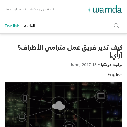
نبذة عن ومضة
تواصلوا معنا
English
القائمة
toggle
search
كيف تدير فريق عمل مترامي الأطراف؟
[رأي]
18 June, 2017
•
براتيك دولاكيا
English