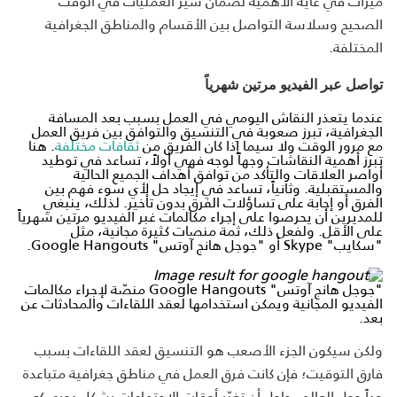
ميزات في غاية الأهمية لضمان سير العمليات في الوقت
الصحيح وسلاسة التواصل بين الأقسام والمناطق الجغرافية
المختلفة.
تواصل عبر الفيديو مرتين شهرياً
عندما يتعذر النقاش اليومي في العمل بسبب بعد المسافة
الجغرافية، تبرز صعوبة في التنسيق والتوافق بين فريق العمل
مع مرور الوقت ولا سيما إذا كان الفريق من
ثقافات مختلفة
. هنا
تبرز أهمية النقاشات وجهاً لوجه فهي أولاً، تساعد في توطيد
أواصر العلاقات والتأكد من توافق أهداف الجميع الحالية
والمستقبلية. وثانياً، تساعد في إيجاد حل لأي سوء فهم بين
الفرق أو إجابة على تساؤلات الفرق بدون تأخير. لذلك، ينبغي
للمديرين أن يحرصوا على إجراء مكالمات غبر الفيديو مرتين شهرياً
على الأقل. ولفعل ذلك، ثمة منصات كثيرة مجانية، مثل
"سكايب" Skype أو "جوجل هانج آوتس" Google Hangouts.
"جوجل هانج آوتس" Google Hangouts منصّة لإجراء مكالمات
الفيديو المجانية ويمكن استخدامها لعقد اللقاءات والمحادثات عن
بعد.
ولكن سيكون الجزء الأصعب هو التنسيق لعقد اللقاءات بسبب
فارق التوقيت؛ فإن كانت فرق العمل في مناطق جغرافية متباعدة
جداً حول العالم، حاول أن تغيّر أوقات الاجتماعات بشكل دوري كي