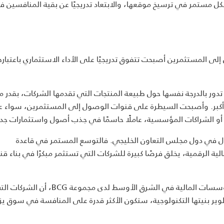
كل مستمر في ترسيخ موقعها، والابتعاد تدريجيًا عن بقية المنافسين 
 إلى المستثمرين أصبحت تتفوق تدريجيًا على الأداء الاستثماري باعتباره
 تدور بالدرجة نفسها حول طبيعة المنتجات التي تقدمها الشركات، بقدر ما
أكبر. وأصبحت السيطرة على قنوات الوصول إلى المستثمرين، سواء ع
 أو الشراكات المؤسسية، عاملًا حاسمًا في جذب أصول واستثمارات جدي
ول في دول مجلس التعاون الخليجي. فالتوسع المستمر في قاعدة
مالية الرقمية، يخلق فرصًا كبيرة للشركات التي تستثمر مبكرًا في بناء ق
ويرى لوكاش راي، الشريك والمدير التنفيذي ورئيس قطاع المؤسسات المالية في الشرق الأوسط ل
ير بنيتها التكنولوجية، ستكون الأكثر قدرة على المنافسة في سوق يزد