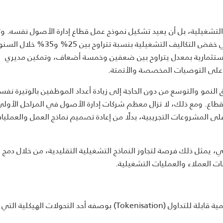
 التشغيلية، بل أن يعيد تشكيل نموذج عمل قطاع إدارة الأصول نفسه. و
تقديرات مجموعة BCG إلى أن الذكاء الاصطناعي قد يسهم في خفض التكاليف التشغيلية بنسبة تتراوح بين 
لاستثمارية بمعدل يتراوح بين ضعفين وخمسة أضعاف، وتمكين مديري
اد على التوصيات المخصصة والأتمتة.
 النمو والتوسع من دون الحاجة إلى زيادة أعداد الموظفين بالوتيرة نفس
قطاع. ومع ذلك، لا تزال معظم شركات إدارة الأصول في المراحل الأول
لى المشروعات التجريبية، بدلًا من إعادة تصميم نماذج العمل والعمليا
 يمثل ذلك فرصة لتجاوز النماذج التشغيلية التقليدية، من خلال دمج ال
ت العملاء والعمليات التشغيلية.
إلى جانب الذكاء الاصطناعي، يبرز ترميز الأصول إلى وحدات رقمية قابلة للتداول (Tokenisation) بوصفه أحد التحولات