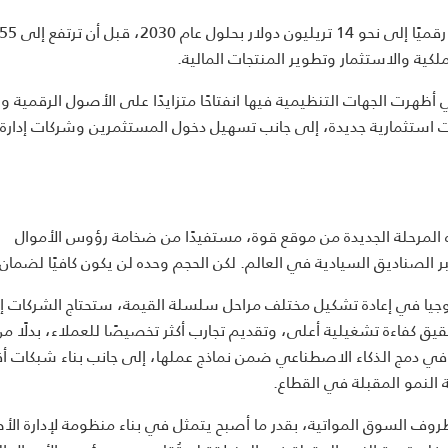
وتتوقع مجموعة BCG أن تصل قيمة الأصول الحقيقية المرمزة رقميًا إلى نحو 14 تريليون دولار بحلول عام 2030، قبل أن ترتفع 
ظهرت الجهات التنظيمية فيها انفتاحًا متزايدًا على الأصول الرقمية وال
 استثمارية جديدة، إلى جانب تسهيل دخول المستثمرين وشركات إدارة
المرحلة الجديدة من موقع قوة، مستفيدًا من ضخامة رؤوس الأموال
لصناديق السيادية في العالم. لكن الحجم وحده لن يكون كافيًا لضمان ا
نولوجيا في إعادة تشكيل مختلف مراحل سلسلة القيمة، ستحتاج الشركات إ
 كفاءة تشغيلية أعلى، وتقديم تجارب أكثر تخصيصًا للعملاء، بدلًا من
في دمج الذكاء الاصطناعي ضمن نماذج عملها، إلى جانب بناء شبكات أ
 النمو المقبلة في القطاع.
ظروف السوق المواتية، بقدر ما أصبح يتمثل في بناء منظومة لإدارة ال