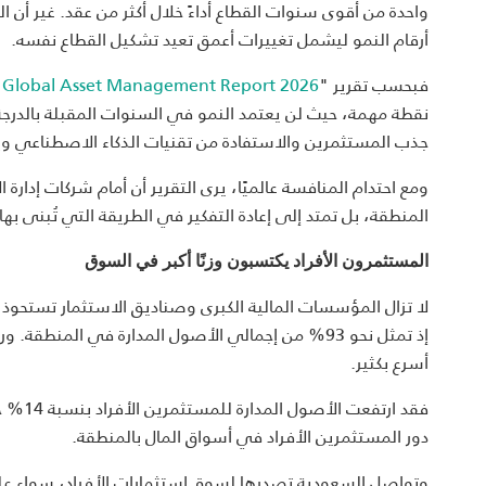
واحدة من أقوى سنوات القطاع أداءً خلال أكثر من عقد. غير أن ا
أرقام النمو ليشمل تغييرات أعمق تعيد تشكيل القطاع نفسه.
فبحسب تقرير "
Global Asset Management Report 2026
نقطة مهمة، حيث لن يعتمد النمو في السنوات المقبلة بالدر
جذب المستثمرين والاستفادة من تقنيات الذكاء الاصطناعي وبنا
ومع احتدام المنافسة عالميًا، يرى التقرير أن أمام شركات إدا
المنطقة، بل تمتد إلى إعادة التفكير في الطريقة التي تُبنى به
المستثمرون الأفراد يكتسبون وزنًا أكبر في السوق
لا تزال المؤسسات المالية الكبرى وصناديق الاستثمار تستحو
إذ تمثل نحو 93% من إجمالي الأصول المدارة في المنطق
أسرع بكثير.
دور المستثمرين الأفراد في أسواق المال بالمنطقة.
وتواصل السعودية تصدرها لسوق استثمارات الأفراد، سواء ع