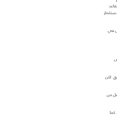
 التقاعد
عامة للاستثمار
يتمثل في
ى
ت 11% مقارنة بالعام السابق. لكن
عل من
 كما