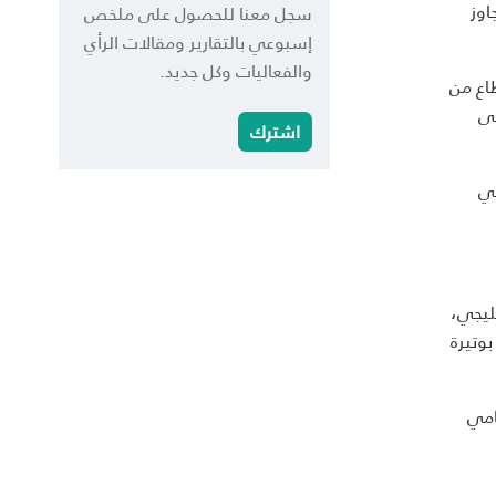
اوز
سجل معنا للحصول على ملخص
إسبوعي بالتقارير ومقالات الرأي
والفعاليات وكل جديد.
Bost)، يقترب القطاع من
لى
اشترك
في
ليجي،
بوتيرة
 يعكس تنامي