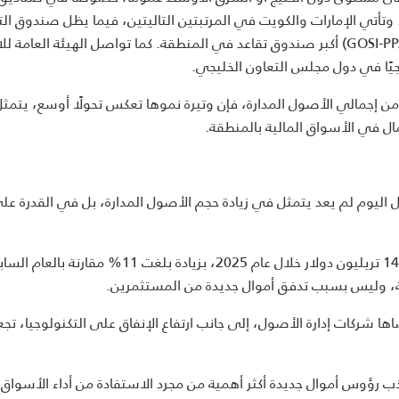
ستثمار المشتركة والصناديق المتداولة في البورصة (ETFs). وتأتي الإمارات والكويت في المرتبتين التاليتين، فيما يظل صندوق
التابع للمؤسسة العامة للتأمينات الاجتماعية في السعودية (GOSI-PPA) أكبر صندوق تقاعد في المنطقة. كما تواصل الهيئة ال
رجيًا في دول مجلس التعاون الخليجي.
المستثمرين الأفراد لا تزال تمثل نحو 7% فقط من إجمالي الأصول المدارة، فإن وتيرة نموها تعكس تحولًا أوسع، 
ال في الأسواق المالية بالمنطقة.
صول اليوم لم يعد يتمثل في زيادة حجم الأصول المدارة، بل في القدرة عل
فعلى المستوى العالمي، ارتفعت قيمة الأصول المدارة إلى 147 تريليون دولار خلال عام 2025، بزيادة بلغ
ركات إدارة الأصول، إلى جانب ارتفاع الإنفاق على التكنولوجيا، تج
ب رؤوس أموال جديدة أكثر أهمية من مجرد الاستفادة من أداء الأسواق.