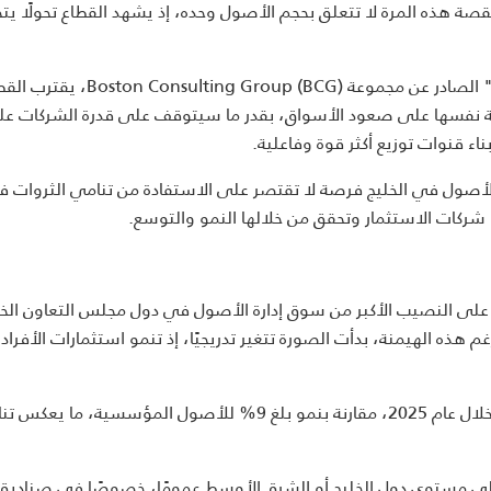
لقصة هذه المرة لا تتعلق بحجم الأصول وحده، إذ يشهد القطاع تحولًا يتج
" الصادر عن مجموعة on Consulting Group (BCG
جة نفسها على صعود الأسواق، بقدر ما سيتوقف على قدرة الشركات ع
ء قنوات توزيع أكثر قوة وفاعلية.
رة الأصول في الخليج فرصة لا تقتصر على الاستفادة من تنامي الثروات 
ا شركات الاستثمار وتحقق من خلالها النمو والتوسع.
ذ على النصيب الأكبر من سوق إدارة الأصول في دول مجلس التعاون الخ
ة. ورغم هذه الهيمنة، بدأت الصورة تتغير تدريجيًا، إذ تنمو استثمارات الأفراد 
فقد ارتفعت الأصول المدارة للمستثمرين الأفراد بنسبة 14% خلال عام 2025، مقارنة بنمو بلغ 9% للأصول المؤسسية، ما
لى مستوى دول الخليج أو الشرق الأوسط عمومًا، خصوصًا في صناديق