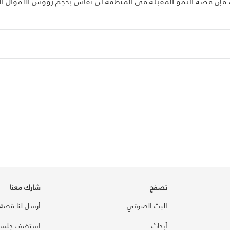
ادرة على المنافسة عالميًا. وإذا صحت توقعات مجموعة BCG، فإن قصة النمو المقبلة في المنطقة لن تُقاس بحجم رؤوس الأموال
تصفح
شارك معنا
البث الصوتي
أرسل لنا قصة
أبحاث
استضف جلسة