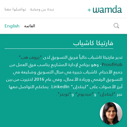
نبذة عن ومضة
تواصلوا معنا
English
القائمة
toggle
search
فارتيكا كاشياب
تدير فارتيكا كاشياب حالياً فريق التسويق لدى
"بروف هب"
ProofHub
، وهو برنامج لإدارة المشاريع يناسب فرق العمل من
جميع الأحجام. كاشياب خبيرة في مجال التسويق وضليعة في
التسويق الرقمي وريادة الأعمال، وفي عام 2016 اختيرت من بين
أبرز الأصوات على "لينكدإن"
LinkedIn
. يمكنكم التواصل معها
عبر
"لينكدإن"
و
"ميديوم"
و
"تويتر".