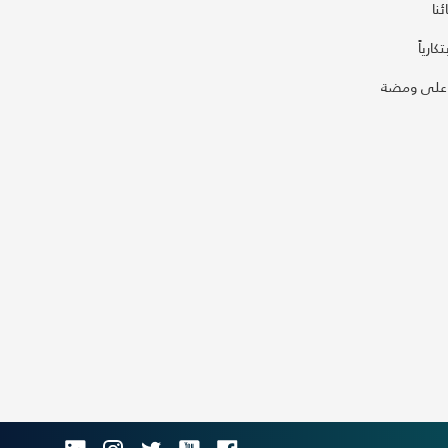
نا
كارياً
على ومضة