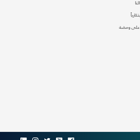
نا
كارياً
على ومضة