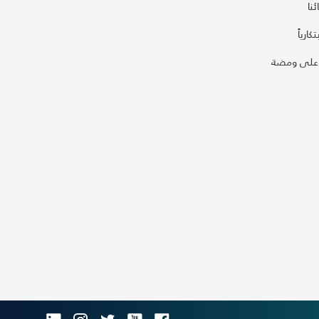
نا
كارياً
على ومضة