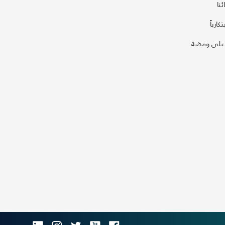
نا
كارياً
على ومضة