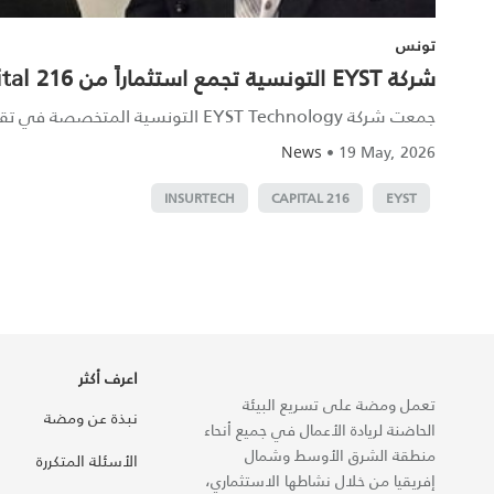
تونس
شركة EYST التونسية تجمع استثماراً من 216 Capital للتوسع عالمياً
جمعت شركة EYST Technology التونسية المتخصصة في تقنيات التأمين استثماراً من ستة أرقام من 216 Capital لدعم توسعها التكنولوجي والدولي. تأس...
•
19 May, 2026
News
INSURTECH
216 CAPITAL
EYST
اعرف أكثر
تعمل ومضة على تسريع البيئة
نبذة عن ومضة
الحاضنة لريادة الأعمال في جميع أنحاء
منطقة الشرق الأوسط وشمال
الأسئلة المتكررة
إفريقيا من خلال نشاطها الاستثماري،