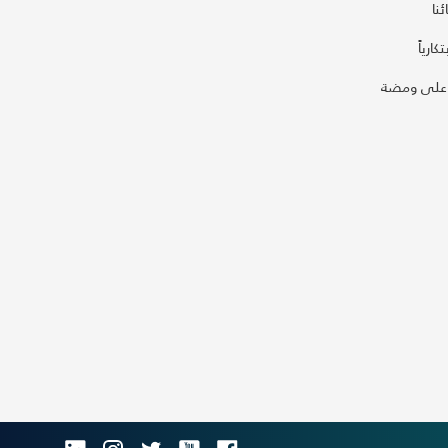
نا
كارياً
على ومضة