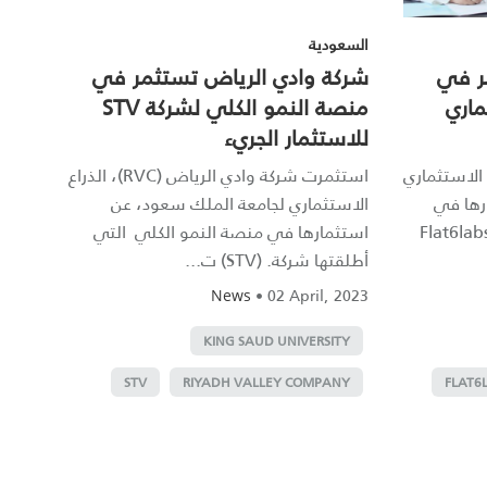
السعودية
ر في
شركة وادي الرياض تستثمر في
ماري
منصة النمو الكلي لشركة STV
للاستثمار الجريء
 الاستثماري
استثمرت شركة وادي الرياض (RVC)، الذراع
رها في
الاستثماري لجامعة الملك سعود، عن
دوق رأس المال الاستثماري (Flat6labs
استثمارها في منصة النمو الكلي التي
أطلقتها شركة. (STV) ت...
•
02 April, 2023
News
KING SAUD UNIVERSITY
STV
RIYADH VALLEY COMPANY
FLAT6