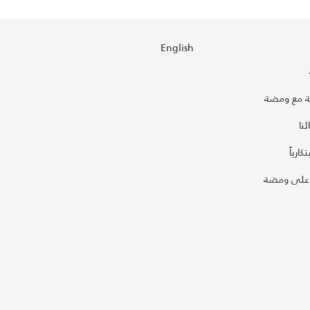
English
 مع ومضة
نا
كارياً
على ومضة