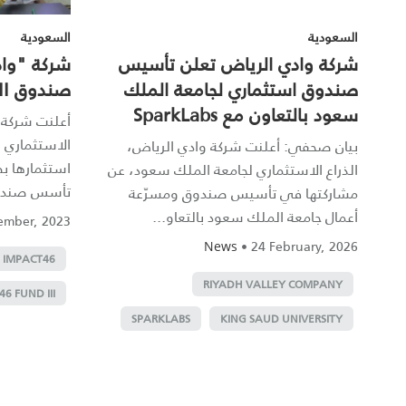
السعودية
السعودية
شركة وادي الرياض تعلن تأسيس
شركة "وا
صندوق استثماري لجامعة الملك
صندوق IMPACT46 Fund III
سعود بالتعاون مع SparkLabs
أعلنت شركة "
الاستثماري 
بيان صحفي: أعلنت شركة وادي الرياض،
الذراع الاستثماري لجامعة الملك سعود، عن
تأسس صندو.
مشاركتها في تأسيس صندوق ومسرّعة
أعمال جامعة الملك سعود بالتعاو...
ember, 2023
•
24 February, 2026
News
IMPACT46
RIYADH VALLEY COMPANY
6 FUND III
SPARKLABS
KING SAUD UNIVERSITY