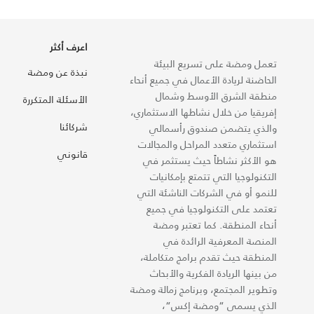
اعرف أكثر
تعمل ومضة على تسريع البيئة
نبذة عن ومضة
الحاضنة لريادة الأعمال في جميع أنحاء
منطقة الشرق الأوسط وشمال
الأسئلة المتكررة
إفريقيا من خلال نشاطها الاستثماري،
شركائنا
والذي يتضمن صندوق رأسمالي
استثماري متعدد المراحل والمجالات
قانوني
هو الأكثر نشاطاً حيث يستثمر في
التكنولوجيا التي تتمتع بإمكانيات
للنمو أو في الشركات الناشئة التي
تعتمد على التكنولوجيا في جميع
أنحاء المنطقة. كما تعتبر ومضة
المنصة المعرفية الرائدة في
المنطقة حيث تقدم برامج متكاملة،
من بينها الريادة الفكرية والأبحاث
وتطوير المجتمع، وبرنامج زمالة ومضة
الذي يسمى “ومضة إكس“،