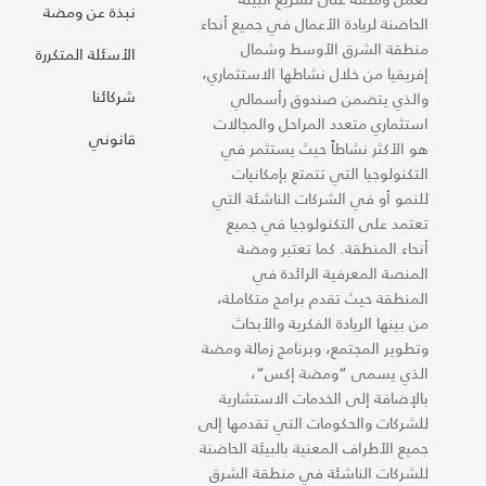
نبذة عن ومضة
الحاضنة لريادة الأعمال في جميع أنحاء
منطقة الشرق الأوسط وشمال
الأسئلة المتكررة
إفريقيا من خلال نشاطها الاستثماري،
شركائنا
والذي يتضمن صندوق رأسمالي
استثماري متعدد المراحل والمجالات
قانوني
هو الأكثر نشاطاً حيث يستثمر في
التكنولوجيا التي تتمتع بإمكانيات
للنمو أو في الشركات الناشئة التي
تعتمد على التكنولوجيا في جميع
أنحاء المنطقة. كما تعتبر ومضة
المنصة المعرفية الرائدة في
المنطقة حيث تقدم برامج متكاملة،
من بينها الريادة الفكرية والأبحاث
وتطوير المجتمع، وبرنامج زمالة ومضة
الذي يسمى “ومضة إكس“،
بالإضافة إلى الخدمات الاستشارية
للشركات والحكومات التي تقدمها إلى
جميع الأطراف المعنية بالبيئة الحاضنة
للشركات الناشئة في منطقة الشرق