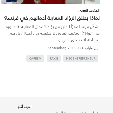
المغرب العربي
لماذا يطلق الروّاد المغاربة أعمالهم في فرنسا؟
تشكّل فرنسا مقرّاً للكثير من روّاد الأعمال المغاربة. (الصورة
من "نواة") المغرب العربيّ لا ينقصه روّاد أعمال؛ بل هم
ببساطةٍ لا يعملون في أو...
03 September, 2015
•
ألين مايارد
CAREEM
TAXIII
HEC ENTREPRENEUR
اعرف أكثر
تعمل ومضة على تسريع البيئة