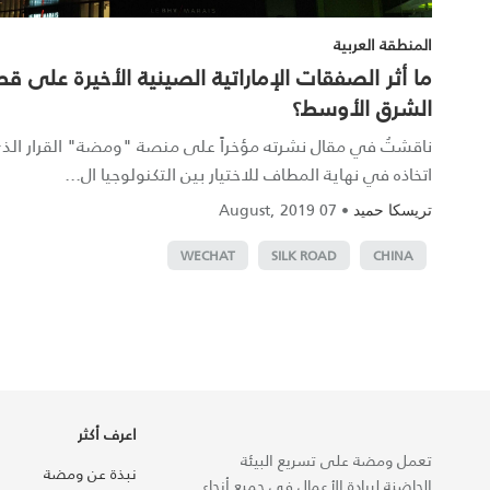
المنطقة العربية
‎ما أثر الصفقات الإماراتية الصينية الأخيرة على 
الشرق الأوسط؟
ناقشتُ في مقال نشرته مؤخراً على منصة "ومضة" القرار ال
اتخاذه في نهاية المطاف للاختيار بين التكنولوجيا ال...
07 August, 2019
•
تريسكا حميد
WECHAT
SILK ROAD
CHINA
اعرف أكثر
تعمل ومضة على تسريع البيئة
نبذة عن ومضة
الحاضنة لريادة الأعمال في جميع أنحاء