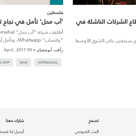
فلسطين
قطاع الشركات الناشئة في
'آب محل' تأمل في نجاح ت
"واتساب" Whatsapp، وتأمل أن يعطيها شكلها &q...
ذي سيتعين على الشرق الأوسط
09 April, 2017
•
رأفت أبوشعبان
G APP
SIHA
APPMAHAL
تصفح
شارك معنا
البث الصوتي
أرسل لنا قصة