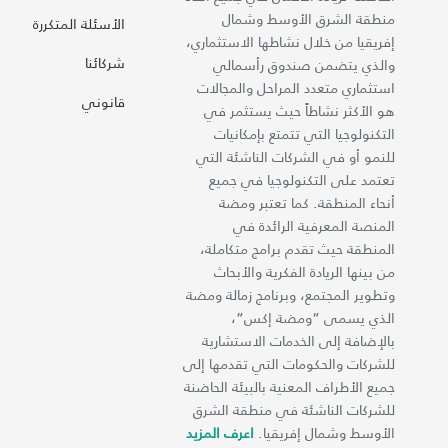
منطقة الشرق الأوسط وشمال
الأسئلة المتكررة
إفريقيا من خلال نشاطها الاستثماري،
شركائنا
والذي يتضمن صندوق رأسمالي
استثماري متعدد المراحل والمجالات
قانوني
هو الأكثر نشاطاً حيث يستثمر في
التكنولوجيا التي تتمتع بإمكانيات
للنمو أو في الشركات الناشئة التي
تعتمد على التكنولوجيا في جميع
أنحاء المنطقة. كما تعتبر ومضة
المنصة المعرفية الرائدة في
المنطقة حيث تقدم برامج متكاملة،
من بينها الريادة الفكرية والأبحاث
وتطوير المجتمع، وبرنامج زمالة ومضة
الذي يسمى “ومضة إكس“،
بالإضافة إلى الخدمات الاستشارية
للشركات والحكومات التي تقدمها إلى
جميع الأطراف المعنية بالبيئة الحاضنة
للشركات الناشئة في منطقة الشرق
الأوسط وشمال إفريقيا.
اعرف المزيد