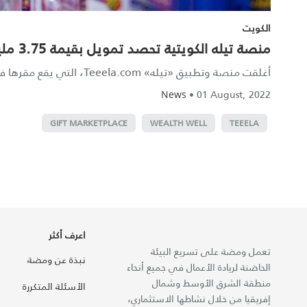
الكويت
منصة تيله الكويتية تحصد تمويل بقيمة 3.75 مليون دولار في جولة ما قبل السلسلة أ
أغلقت منصة وتطبيق «تيله» Teeela.com، التي يقع مقرها في الكويت، جولة تمويلية ما قبل السلسلة "أ" بقيمة 3.75 مليون دول...
•
01 August, 2022
News
GIFT MARKETPLACE
WEALTH WELL
TEEELA
اعرف أكثر
تعمل ومضة على تسريع البيئة
نبذة عن ومضة
الحاضنة لريادة الأعمال في جميع أنحاء
منطقة الشرق الأوسط وشمال
الأسئلة المتكررة
إفريقيا من خلال نشاطها الاستثماري،