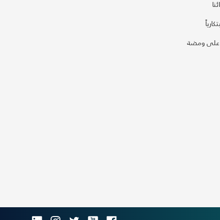
نا
كارياً
على ومضة