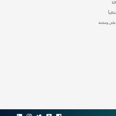
نا
كارياً
على ومضة