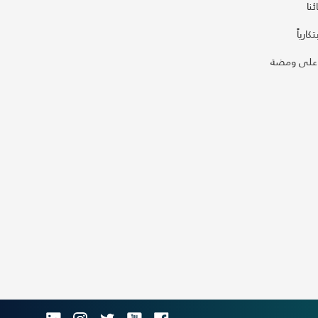
نا
كارياً
على ومضة