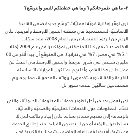
٣- ما هي طموحاتكم؟ وما هي خططكم للنمو والتوسّع؟
نرى توفّر إمكانية قويّة لعمليّات توسّع جديدة ضمن القاعدة
الأساسيّة لمستخدمينا في منطقة الشرق الأوسط وأفريقيا. على
الرغم من الركود الاقتصادي في العام 2008، فقد سجّلت
الاقتصاديات في كلتا المنطقتين نموّا كبيرا في عام 2009 (مثلا:
5.1% في مصر، 7% في تنزانيا). من المتوقّع أن يبدأ أكثر من 60
مليون شخص في شرق أفريقيا والشرق الأوسط في البحث عن
عمل خلال هذا العام، وأغلبهم يمتلكون المهارات الأساسيّة
للقراءة والكتابة، ويستخدمون الهواتف المحمولة، مما يجعلهم
مستخدمين مثاليّين لخدمة سوق تل.
نحن نعمل بجد من أجل تطوير خدمات المعلومات الصوتيّة، والتي
تقدّم المعلومات حول الخدمات التعليميّة والصحيّة والماليّة،
بالإضافة إلى تقديم مصادر تساعد على إيجاد وظائف لمن لا
يستطيعون الرؤية أو من لا يجيدون القراءة. منذ إطلاق الخدمة
في شرق أفريقيا في العام الماضي، شهدنا زيادة كبيرة في