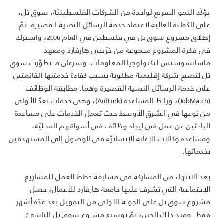
يؤكّد النمو السريع لواحدة من الشركات الفلسطينيّة، سوق تل،
على الكفاءة العالية لاعتماد خدمة الرسائل النصية القصيرة. تمّ
إطلاق مشروع سوق تل في فلسطين في العام
، واشترك
2006
في فكرة المشروع مجموعة من خرّيجي هارفارد ومعهد
ماساتشوستس لتكنولوجيا المعلومات. وسرعان ما تطوّرت سوق
تل لتصبح شركة إقليمية مطلوبة بسبب كفاءة خدمتيها القائمتين
على خدمة الرسائل النصية القصيرة وهما: مطابقة الوظائف
، ورابط المساعدة
، وهي خدمات تعدّ الأولى
(AidLink)
(JobMatch)
من نوعها في الشرق الأوسط حيث تعمل الخدمات على مساعدة
الباحثين عن عمل في إيجاد وظائف في أسواقهم المحليّة،
ومساعدة وكالات الإغاثة الإنسانيّة في الوصول إلى المستهدفين
بخدماتها.
بعد الانتهاء من المشاركة في مسابقة خطط العمل للمشاريع
الاجتماعية التي تشرف عليها جامعة هارفارد للأعمال، حصل
مشروع سوق تل على الجولة الأولى من التمويل بعد عدّة أشهر
فقط. ومنذ ذلك الحين، تمّ توسيع مشروع سوق تل الناشئ