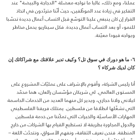
عملنا، ومع ذلك، غالبا ما نواجه معضلة "الدجاجة والبيضة" عند
التفكير في زيادة عدد الموظّفين، حيث أنّنا متردّدون في اتخاذ
القرار إن كان ينبغي علينا التوسّع قبل اكتساب أعمال جديدة تحسّبا
للنمو، أو بعد اكتساب أعمال جديدة. فكل سيناريو يحمل مخاطر
ويواجه قيودا معيّنة.
٦- ما هو دورك في سوق تل؟ وكيف تدير علاقتك مع شراكاتك إن
كان لديك شركاء ؟
أنا رئيس الشركة، وأقوم بالإشراف على عمليّات المشروع على
المستوى العالمي. لي شريكان مؤسّسان رائعان، هما محمّد
كيلاني ولانا حجازي، ويدير كل منهما العديد من الخدمات الحاسمة
التي نشغّلها انطلاقا من فلسطين. يمتلك فريقنا الفلسطيني
المهارات الأساسيّة والخبرات التي تمكّننا من خدمة فلسطين
والدول المجاورة بطريقة لا تستطيع القيام بها الشركات من خارج
المنطقة. فنحن نعرف الثقافة، ونفهم الأسواق، ونتحدّث اللغة –