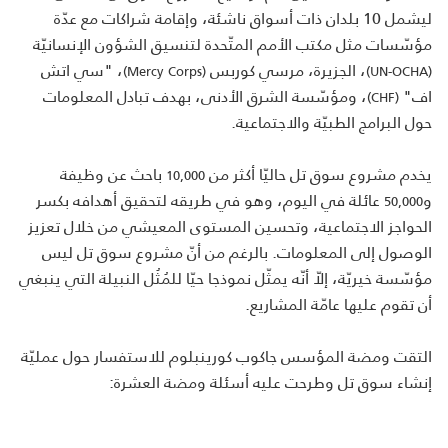
ليشمل 10 بلدان ذات أسواق ناشئة، وإقامة شراكات مع عدّة
مؤسّسات مثل مكتب الأمم المتّحدة لتنسيق الشؤون الإنسانيّة
، الجزيرة، مرسي كوربس
، "سي اتش
(Mercy Corps)
(UN-OCHA)
اف"
، ومؤسّسة الشرق الأدنى، بهدف تبادل المعلومات
(CHF)
حول البرامج الطبيّة والاجتماعية.
يخدم مشروع سوق تل حاليّا أكثر من
باحث عن وظيفة
10,000
و
عائلة في اليوم، وهو في طريقه لتحقيق أهدافه بكسر
50,000
الحواجز الاجتماعية، وتحسين المستوى المعيشي من خلال تعزيز
الوصول إلى المعلومات. بالرغم من أنّ مشروع سوق تل ليس
مؤسّسة خيريّة، إلاّ أنّه يمثّل نموذجا حيّا للمُثُل النبيلة التي ينبغي
أن تقوم عليها عامّة المشاريع.
التقت ومضة المؤسس جاكوب كورينبلوم للاستفسار حول عمليّة
إنشاء سوق تل وطرحت عليه أسئلة ومضة العشرة: