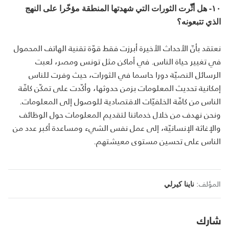
١٠- هل أثّّرت الثورات التي شهدتها المنطقة مؤخّرا على النهج
الذي تتبعونه؟
نعتقد بأنّ الأحداث الأخيرة أبرزت فقط قوّة تقنية الهاتف المحمول
في تغيير حياة الناس. في أماكن مثل تونس ومصر، لعبت
الرسائل النصيّة دورا حاسما في الثورات، حيث وفرت للناس
إمكانية تحديث المعلومات بزمن حدوثها، وأكّدت على تمكّن كافّة
الناس من كافّة الخلفيّات الاقتصادية للوصول إلى المعلومات.
ونحن نهدف من خلال خدماتنا لتقديم المعلومات حول الوظائف
والإغاثة الإنسانيّة، إلى عمل نفس الشيء ومساعدة أكبر عدد من
الناس على تحسين مستوى معيشتهم.
المؤلف:
ناينا كيرلي
شارك