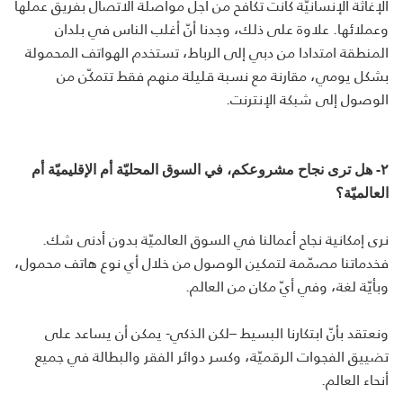
الإغاثة الإنسانيّة كانت تكافح من أجل مواصلة الاتصال بفريق عملها
وعملائها. علاوة على ذلك، وجدنا أنّ أغلب الناس في بلدان
المنطقة امتدادا من دبي إلى الرباط، تستخدم الهواتف المحمولة
بشكل يومي، مقارنة مع نسبة قليلة منهم فقط تتمكّن من
الوصول إلى شبكة الإنترنت.
٢- هل ترى نجاح مشروعكم، في السوق المحليّة أم الإقليميّة أم
العالميّة؟
نرى إمكانية نجاح أعمالنا في السوق العالميّة بدون أدنى شك.
فخدماتنا مصمّمة لتمكين الوصول من خلال أي نوع هاتف محمول،
وبأيّة لغة، وفي أيّ مكان من العالم.
ونعتقد بأنّ ابتكارنا البسيط –لكن الذكي- يمكن أن يساعد على
تضييق الفجوات الرقميّة، وكسر دوائر الفقر والبطالة في جميع
أنحاء العالم.