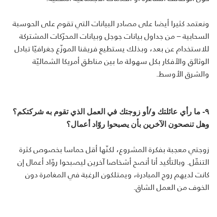
ونعتمد كثيرا أيضا على مصادر البيانات التي تقوم على الحوسبة
السحابية – من جداول بيانات جوجل وبيانات المحرّكات المشتركة
للاستخدام عن بعد، وبذلك يستطيع فريقنا الموزّع جغرافيّا تبادل
الوثائق والأفكار بكل سهولة ما بين مناطق أمريكا الشماليّة
والشرق الأوسط.
٩- ما رأي عائلتك و/أو زوجتك في العمل الذي تقوم به شركتكم؟
وهل تنصحون الآخرين بأن يصبحوا روّاد أعمال؟
زوجتي معجبة بفكرة المشروع، لكنّها أقل حماسا بخصوص كثرة
التنقّل. وبالتأكيد أنا أنصح أشخاصا آخرين ليصبحوا روّاد أعمال إن
كانت لديهم روح المبادرة، ويمتلكون الرغبة في المغامرة دون
الخوف من العمل الشاق.