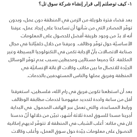
١- كيف توصلتم إلى قرار إنشاء شركة سوق تل؟
بعد قضاء فترة طويلة من الزمن في المنطقة دون عمل، وبدون
توفّر المصادر التي من شأنها أن تساعدنا على إيجاد عمل، عرفنا
أنه لا بدّ من وجود طريقة أفضل للحصول على المعلومات
الأساسيّة حول توفّر وظائف. وعرفنا من خلال خلفيّاتنا في مجال
صناعة الاتصالات بأنّ الإجابة تكمن في التكنولوجيا البسيطة وغير
المكلفة. كنّا جميعا مستائين ومحبطين بسبب عدم توفّر الوسائل
الجيّدة للاتصال ما بين مكاتب وكالات الإغاثة الإنسانيّة في
المنطقة وفريق عملها والناس المستهدفين بالخدمات.
بعد أن استطعنا تكوين فريق في رام الله، فلسطين، استغرقنا
أقل من ساعة واحدة لتحديد مفهومنا لخدمات مطابقة الوظائف
ورابط المساعدة، والتي تعمل عبر الهاتف المحمول. في البداية
أجرينا مسحا للسوق لمدة ثلاثة أشهر، تبيّن من خلالها أنّ حدسنا
كان في مكانه: أغلب الشباب في المنطقة لا تتوفّر لديهم إمكانية
الحصول على معلومات جيّدة حول سوق العمل، وأغلب وكالات