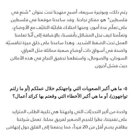
رغم ذلك، وبوتيرة سريعة، أصبح منهجنا تحت عنوان "صُنع في
فلسطين" هو مفتاح نجاحنا. وقد ساعدنا موقعنا في فلسطين
على تعلّم عدة أمور، ومنها امتلاك قابليّة التكيّف مع الأوضاع،
وتعلّمنا كيف نحل المشاكل بأنفسنا، بالإضافة إلى أنّنا تعلمنا
العمل تحت الضغط الشديد. وهذا ساعدنا على خلق ميزة تنافسيّة
واضحة في أسواق ذات أوضاع صعبة مماثلة مثل العراق،
السودان، والصومال، واستطعنا تحقيق النجاح في هذه الأماكن
حيث فشل آخرون.
٥- ما هي أكبر الصعوبات التي واجهتكم خلال عملكم (أو ما زلتم
تواجهون)، أو ما هي أكبر الأخطاء التي وقعتم بها كرائد أعمال؟
واحدة من أكبر التحديّات التي واجهتنا هي تلبية الطلب المتزايد
على تقنيتنا، نظرا للحجم الصغير لفريق عملنا. تعمل شركتنا
بطاقم يضم أقل من 20 فرداً، مما يدفعنا إلى القلق حول إجهاض