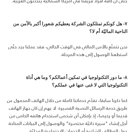
حتّى أنّ كافّة أفراد فريقنا في أمريكا الشماليّة يتحدّثون العربيّة.
٧- هل كونكم تمتلكون الشركة يعطيكم شعورا أكبر بالأمن من
الناحية الماليّة أم لا؟
نحن نتمتّع بالأمن المالي في الوقت الحالي، فقد عملنا بجد حتّى
استطعنا الوصول إلى هذه المرحلة.
٨- ما دور التكنولوجيا في تمكين أعمالكم؟ وما هي أداة
التكنولوجيا التي لا غنى عنها في عملكم؟
كما ذكرنا سابقا، نقدّم خدماتنا كاملة من خلال الهاتف المحمول عن
طريق خدمة الرسائل النصية القصيرة. لا يهم إن كان جهاز الهاتف
قديما أو رخيصا، إذ بإمكان أي شخص استخدام هاتفه الخاص من
أجل إنشاء "سيرة ذاتيّة مختصرة" والوصول إلى البيانات المتاحة
حول الوظائف الشاغرة أو الخدمات الاجتماعية المحليّة.