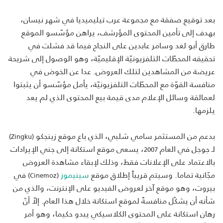
بعد توقيع صفقة مع مجموعة عرب تيليميديا في شهر نيسان،
بهدف إلى تأمين المحتوى المؤرشف، يراهن مؤسّسو الموقع
طارق أبو لغد وسامر عابدين على النجاح فيما قد فشلت في
تحقيقه المحطّات التلفزيونيّة الإقليميّة، وهو الوصول إلى شريحة
عريضة من المشاهدين لتلك العروض. عدا عن الخوض في
منافسة القوّة مع المحطّات التلفزيونيّة، يأمل مؤسّسو أن يثبتوا
لعمالقة وسائل الإعلام مدى قيمة بيع المحتوى الذي لم يعد
يلزمها.
بدعم من المستثمر سامي شلبي، الذي باع موقع زينجكو
(Zingku)
لـ جوجل في العام
، يسعى موقع استكانة إلى جني الإيرادات
2007
بالاعتماد على الإعلانات فقط، وذلك لإبقاء مشاهدة العروض
مجّانية تماما. وسيتم قريباً إطلاق موقع
سينيموز
في
(Cinemoz)
بيروت، وهو موقع آخر لعروض الفيديو على الإنترنت، والذي من
شأنه أن يشكّل منافسةً لموقع استكانة خلال هذا العام. إلاّ أنّ
رهان استكانة على المحتوى الكلاسيكي يبدو حكيما، وهو أمر