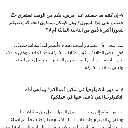
٧- إن كنتم قد حصلتم على قرض، فكم من الوقت استغرق حتّى
حصلتم على هذا التمويل؟ وهل كونكم تمتلكون الشركة يعطيكم
شعورا أكبر بالأمن من الناحية الماليّة أم لا؟
هذا ليس أوّل مشروع أخوض فيه، وأصبح لديّ خبرات متعدّدة.
في بعض الحالات، يكون امتلاك الشركة مجديا ماديّا، وفي حالات
أخرى، أتمنى لو أني لست سوى الصبي المراسل في المكتب
وليس صاحب الشركة.
٨-
ما دور التكنولوجيا في تمكين أعمالكم؟ وما هي أداة
التكنولوجيا التي لا غنى عنها في عملكم؟
نسعى بقوّة إلى تقديم أفضل الخبرات لكل من مشاهدينا،
ومنتجي الفيديو وأصحاب الإعلانات، وهذا يتطلّب منّا مواصلة
تقديم أفضل التقنيات والعناوين وحلول الإعلانات، بالإضافة إلى