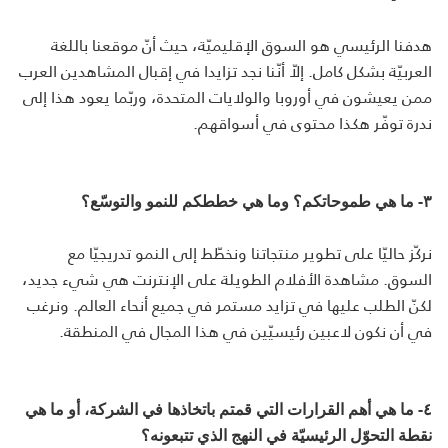
هدفنا الرئيسي هو السوق الإقليميّة، حيث أنّ موقعنا باللغة
العربيّة بشكل كامل. إلاّ أنّنا نجد تزايدا في إقبال المشاهدين العرب
ممن يعيشون في أوروبا والولايات المتحدة، وربّما يعود هذا إلى
ندرة توفّر هكذا محتوى في أسواقهم.
٣- ما هي طموحاتكم؟ وما هي خططكم للنمو والتوسّع؟
نركّز حاليّا على تطوير منتجاتنا ونخطّط إلى النمو تدريجيّا مع
السوق. مشاهدة الأفلام الطويلة على الإنترنت هي شيء جديد،
لكنّ الطلب عليها في تزايد مستمر في جميع أنحاء العالم. ونرغب
في أن نكون لاعبين رئيسيّين في هذا المجال في المنطقة.
٤- ما هي أهم القرارات التي قمتم باتخاذها في الشركة، أو ما هي
نقطة التحوّل الرئيسيّة في النهج الذي تتبعونه؟