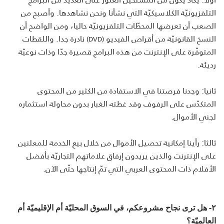
التلفزيونيّة الكلاسيكيّة التي نشأنا ونحن نشاهدها. وأصبح من
الصعب أن تعرضها المحطّات التلفزيونيّة حاليا، ومن الواضح أن
النسخ القانونيّة من أقراص الفيديو
نادرة جدا. واللقطات
(DVD)
المتوفّرة على الإنترنت من هذه البرامج قصيرة جدّا وذات نوعيّة
رديئة.
ثانيا: وجدنا فرصتنا في الاستفادة من الكثير من المحتوى
المتكدّس على الرفوف وقد غطته الغبار بدون محاولة استثماره
لجني الأموال.
ثالثا: رأينا إمكانية تحصيل الأموال من خلال بيع الخدمة للمعلنين
على الإنترنت والذين يريدون إرفاق علاماتهم التجاريّة بأفضل
الأفلام ذات المحتوى العربي التي تمّ إنتاجها حتّى الآن.
٢- هل ترى نجاح مشروعكم، في السوق المحليّة أم الإقليميّة أم
العالميّة؟