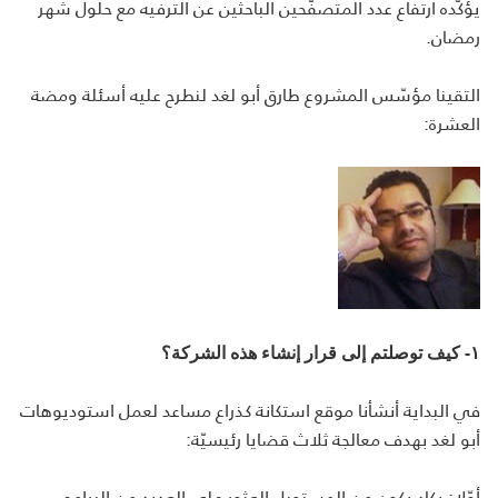
يؤكّده ارتفاع عدد المتصفّحين الباحثين عن الترفيه مع حلول شهر
رمضان.
التقينا مؤسّس المشروع طارق أبو لغد لنطرح عليه أسئلة ومضة
العشرة:
١- كيف توصلتم إلى قرار إنشاء هذه الشركة؟
في البداية أنشأنا موقع استكانة كذراع مساعد لعمل استوديوهات
أبو لغد بهدف معالجة ثلاث قضايا رئيسيّة:
أوّلا: يكاد يكون من المستحيل العثور على العديد من البرامج