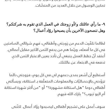
تمكين الوصول من خلال العديد من المنصّات.
٩- ما رأي عائلتك و/أو زوجتك في العمل الذي تقوم به شركتكم؟
وهل تنصحون الآخرين بأن يصبحوا روّاد أعمال؟
لطالما تلقّيت الدعم من زوجتي وأطفالي، فهم شركائي الصامتين
في كل ما أفعله، وربّما هم من يدفع الثمن الأكبر مقابل أعمالي.
أعتقد أنّ خطط العمل ينبغي أن تأخذ بعين الاعتبار الثمن الذي
تدفعه في الابتعاد عن عائلتك.
أستطيع أن أشعر بمدى دعمهم لي في كل يوم، فزوجتي دائما
تزوّدني بالإحصائيّات والمعلومات المتعلّقة بـ استكانة، ويسألني
أطفالي دوما "هل استكانة مشهورة؟" أو "من أكثر شهرة استكانة
أم اليو تيوب؟" بارك الله فيهم.
سوف أعمل على تشجيع أطفالي ليصبحوا روّاد أعمال. لكنّني