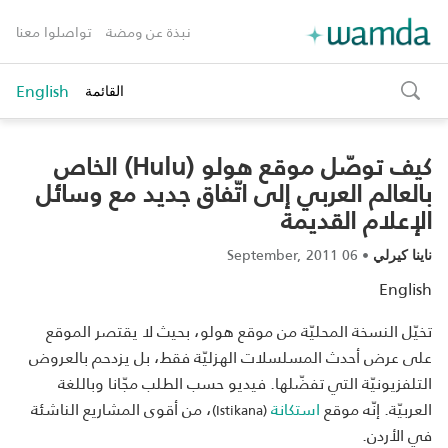
نبذة عن ومضة
تواصلوا معنا
English
القائمة
toggle
search
كيف توصّل موقع هولو (Hulu) الخاص
بالعالم العربي إلى اتّفاق جديد مع وسائل
الإعلام القديمة
06 September, 2011
•
ناينا كيرلي
English
تخيّل النسخة المحليّة من موقع هولو، بحيث لا يقتصر الموقع
على عرض أحدث المسلسلات الهزليّة فقط، بل يزدحم بالعروض
التلفزيونيّة التي تفضّلها. فيديو حسب الطلب مجّانا وباللغة
العربيّة. إنّه موقع
استكانة
، من أقوى المشاريع الناشئة
(Istikana)
في الأردن.