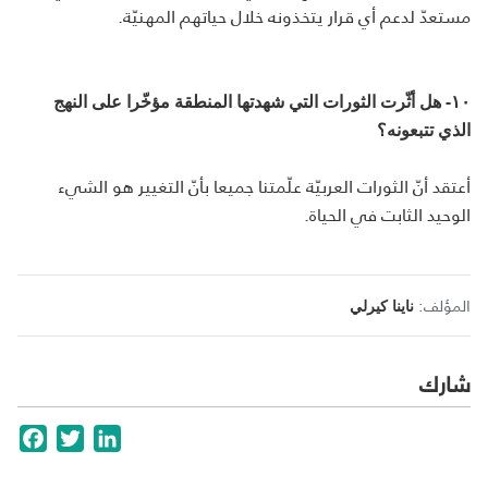
مستعدّ لدعم أي قرار يتخذونه خلال حياتهم المهنيّة.
١٠- هل أثّرت الثورات التي شهدتها المنطقة مؤخّرا على النهج
الذي تتبعونه؟
أعتقد أنّ الثورات العربيّة علّمتنا جميعا بأنّ التغيير هو الشيء
الوحيد الثابت في الحياة.
المؤلف:
ناينا كيرلي
شارك
cebook
Twitter
LinkedIn