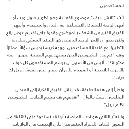
للمستخدمين.
لبّت "تاتش لايف" موضوع الفعالية وهو تطوير حلول ويب أو
أجهزة لوحية للمشاكل الاجتماعية في لبنان والمنطقة، وأظهر
الفريق الكثير من الشغف بالموضوع وقدرة على تقديم عرض رائع.
ولكن يبدو أن الأمر الوحيد الناقص هو التفكير المعمّق بملاءمة
التطبيق مع قاعدة المستخدمين. ووجّه كريستيديس سؤالاً ممتازاً
وهو "كم عدد المكفوفين الذين تستهدفهم المنصة يعرفون لغة
مكتوبة؟"، أليس من الأسهل أن يرسم المستخدمون كل حرف
بالأحرف اللاتينية أو العربية، على أن ينقروا على نقوش بريل لكل
حرف".
ونظراً إلى هذه الحقيقة، قد ينقل الفريق الفكرة إلى الميدان
التعليمي، حيث قالوا إن "هدفهم هو تعليم الطلاب المكفوفين
نظام بريل".
والتعثّر الثاني هو ادعاء المنصة بأنها قد تستحوذ على 100% من
السوق المتاحة للأفراد المكفوفين على الإنترنت في الولايات