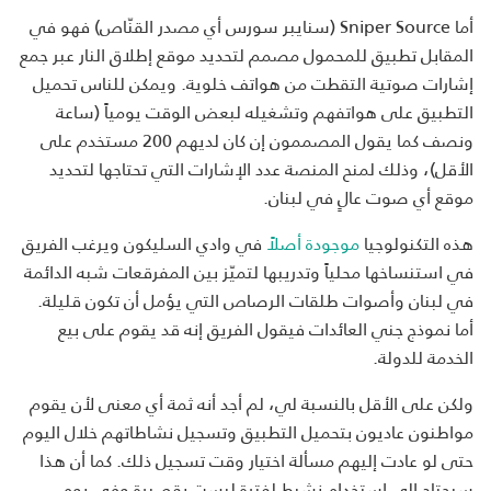
أما Sniper Source (سنايبر سورس أي مصدر القنّاص) فهو في
المقابل تطبيق للمحمول مصمم لتحديد موقع إطلاق النار عبر جمع
إشارات صوتية التقطت من هواتف خلوية. ويمكن للناس تحميل
التطبيق على هواتفهم وتشغيله لبعض الوقت يومياً (ساعة
ونصف كما يقول المصممون إن كان لديهم 200 مستخدم على
الأقل)، وذلك لمنح المنصة عدد الإشارات التي تحتاجها لتحديد
موقع أي صوت عالٍ في لبنان.
هذه التكنولوجيا
موجودة أصلاً
في وادي السليكون ويرغب الفريق
في استنساخها محلياً وتدريبها لتميّز بين المفرقعات شبه الدائمة
في لبنان وأصوات طلقات الرصاص التي يؤمل أن تكون قليلة.
أما نموذج جني العائدات فيقول الفريق إنه قد يقوم على بيع
الخدمة للدولة.
ولكن على الأقل بالنسبة لي، لم أجد أنه ثمة أي معنى لأن يقوم
مواطنون عاديون بتحميل التطبيق وتسجيل نشاطاتهم خلال اليوم
حتى لو عادت إليهم مسألة اختيار وقت تسجيل ذلك. كما أن هذا
سيحتاج إلى استخدام نشيط لفترة ليست بقصيرة وفي يوم