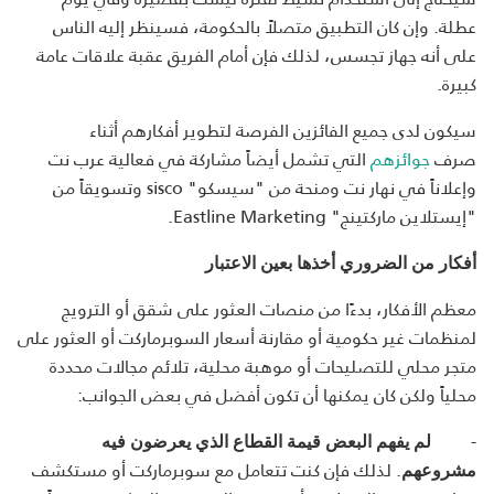
عطلة. وإن كان التطبيق متصلاً بالحكومة، فسينظر إليه الناس
على أنه جهاز تجسس، لذلك فإن أمام الفريق عقبة علاقات عامة
كبيرة.
سيكون لدى جميع الفائزين الفرصة لتطوير أفكارهم أثناء
صرف
جوائزهم
التي تشمل أيضاً مشاركة في فعالية عرب نت
وإعلاناً في نهار نت ومنحة من "سيسكو" sisco وتسويقاً من
"إيستلاين ماركتينج" Eastline Marketing.
أفكار من الضروري أخذها بعين الاعتبار
معظم الأفكار، بدءًا من منصات العثور على شقق أو الترويج
لمنظمات غير حكومية أو مقارنة أسعار السوبرماركت أو العثور على
متجر محلي للتصليحات أو موهبة محلية، تلائم مجالات محددة
محلياً ولكن كان يمكنها أن تكون أفضل في بعض الجوانب:
-
لم يفهم البعض قيمة القطاع الذي يعرضون فيه
. لذلك فإن كنت تتعامل مع سوبرماركت أو مستكشف
مشروعهم