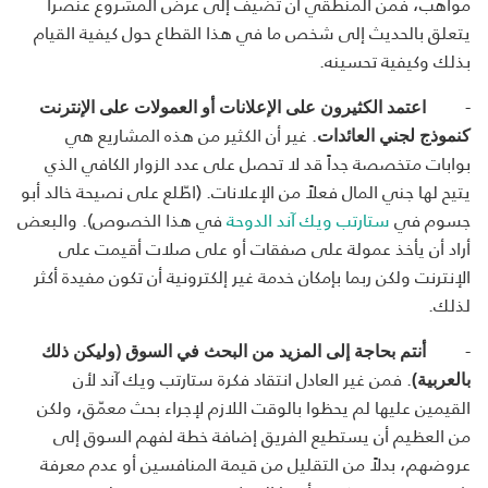
مواهب، فمن المنطقي أن تضيف إلى عرض المشروع عنصراً
يتعلق بالحديث إلى شخص ما في هذا القطاع حول كيفية القيام
بذلك وكيفية تحسينه.
-
اعتمد الكثيرون على الإعلانات أو العمولات على الإنترنت
. غير أن الكثير من هذه المشاريع هي
كنموذج لجني العائدات
بوابات متخصصة جداً قد لا تحصل على عدد الزوار الكافي الذي
يتيح لها جني المال فعلاً من الإعلانات. (اطّلع على نصيحة خالد أبو
جسوم في
ستارتب ويك آند الدوحة
في هذا الخصوص). والبعض
أراد أن يأخذ عمولة على صفقات أو على صلات أقيمت على
الإنترنت ولكن ربما بإمكان خدمة غير إلكترونية أن تكون مفيدة أكثر
لذلك.
-
أنتم بحاجة إلى المزيد من البحث في السوق (وليكن ذلك
. فمن غير العادل انتقاد فكرة ستارتب ويك آند لأن
بالعربية)
القيمين عليها لم يحظوا بالوقت اللازم لإجراء بحث معمّق، ولكن
من العظيم أن يستطيع الفريق إضافة خطة لفهم السوق إلى
عروضهم، بدلاً من التقليل من قيمة المنافسين أو عدم معرفة