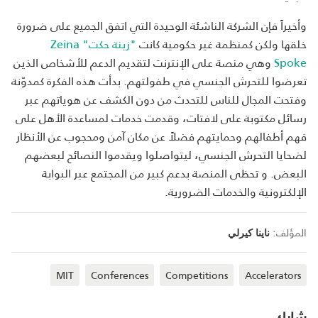
وأخيراً فإن الشركة الناشئة الوحيدة التي اتفق الجميع على ضرورة
خلقها ولكن كمنظمة غير حكومية كانت
"زينة حكت" Zeina
Spoke
وهي منصة على الإنترنت لتقديم الدعم للأشخاص الذين
تعرضوا للتحرش الجنسي في طفولتهم. بدأت هذه الفكرة كمدوّنة
وفتحت المجال للناس للتحدث من دون الكشف عن هوياتهم عبر
رسائل مكتوبة على لافتات، وقدمت خدمات لمساعدة الأهل على
فهم أطفالهم وحمايتهم فضلاً عن مكان آمن ومحجوب عن الأنظار
لضحايا التحرش الجنسي، ليتواصلوا ويقدموا النصائح لبعضهم
البعض. و تحظى المنصة بدعم كبير من المجتمع عبر البوابة
الإلكترونية والخدمات الضرورية.
المؤلف:
ناينا كيرلي
MIT
Conferences
Competitions
Accelerators
شارك