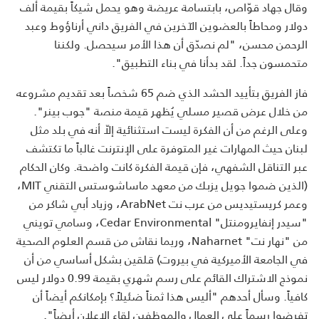
وقال جهاد قوّاص، بابتسامة عريضة وهو يحمل شيكاً بقيمة ألف
دولار ومحاطاً بالعضوين الآخرين في الفريق داني أرناؤوط وعبد
الرحمن محسن، "لم نصدّق أن هذا الأمر سيحصل. ولكننا
متحمسون جداً. لقد بدأنا في بناء التطبيق".
فاز الفريق بتأييد الحشد الذي ضم 65 شخصاً بعد تقديم مشروعه
من خلال عرض قصير مسلي يُظهر قيمة منصة "جوب بينر".
وعلى الرغم من أن الفكرة ليست استثنائية إلاّ أنه في بلد مثل
لبنان حيث المهارات غير المتوفرة على الإنترنت غالباً ما تكتشف
عبر التناقل الشفهي، فإن قيمة الفكرة كانت واضحة. وكان الحكام
(الذين ضموا جويل يزبك من معهد ماساشوستس التقني MIT،
وعمر كريستيديس من عرب نت ArabNet، وزياد أبي شاكر من
"سيدر إنفايرومنتل" Cedar Environmental، وسامي تويني
من "نهار نت" Naharnet، وريما نقاش من قسم العلوم الصحية
في الجامعة الأميركية في بيروت) قلقين بشكل أساسي من أن
نموذج الاشتراك القائم على رسم شهري بقيمة 0.99 دولار ليس
كافياً. وسأل أحدهم "أليس هذا ثمناً ضئيلاً؟ بإمكانكم أيضاً أن
تفرضوا رسماً على العمال والموظفين لقاء الإعلان أيضاً".