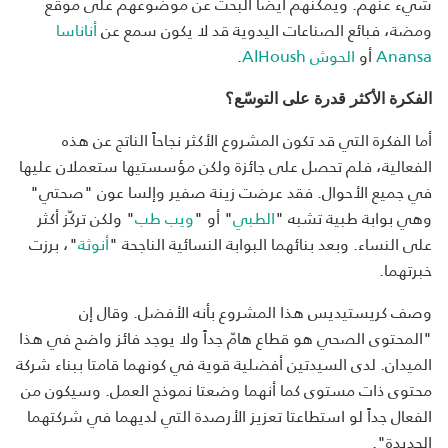
شيء عنهم. ويمكنهم أيضا البحث عن موضوعهم على موقع
ومضة، فبائع الصناعات اليدوية قد لا يكون سمع عن
أناناسا
Anansa
أو
الحوش AlHoush
.
الفكرة الأكثر قدرة على التوسّع؟
أما الفكرة التي قد تكون المشروع الأكثر نجاحاً الناتج عن هذه
الفعالية، فلم تحصل على جائزة ولكن مؤسستيها ستعملان عليها
في جميع الأحوال. فقد عرضت زينة صفير وإلسا عون "صحتي"
وهي بوابة طبية تشبه "
الطبي
" أو "
ويب طب
" ولكن تركّز أكثر
على النساء. وبعد بنائهما البوابة النسائية الناجحة "
أنوثة
"، برزت
خبرتهما.
وصف كريستيديس هذا المشروع بأنه الأفضل. وقال إن
"المحتوى الصحي هو قطاع هامّ جداً ولا يوجد فائز واضح في هذا
الميدان. لدى السيدتين أفضلية قوية في كونهما قامتا ببناء شركة
محتوى ذات مستوى كما أنهما وضعتا نموذج العمل. وسيكون من
الفعال جداً لو استطاعتا تعزيز الأرصدة التي لديهما في شركتهما
الجديدة".