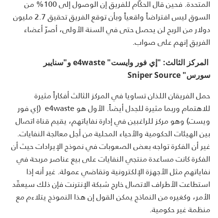
المتحدة. فحين قال الحكّام للفريق إن الوصول إلى 100% من
السوق ليس افتراضاً واقعياً وبأن توقع الفريق تحقيق 2.7 مليون
دولار من الربح لن يحصل حتى في السنة الأولى، أصرّ أعضاء
الفريق إنهم على صواب.
المركز الثالث: "إي فور وايست"
e4waste
و"سنايبر
سورس"
Sniper Source
حمل الفريقان اللذان تساويا في المركز الثالث أفكاراً مثيرة
للاهتمام وربما مثيرة للجدل أيضاً. الأول هو e4waste (إي فور
ويست) وهو مركز للراغبين في إدارة نفاياتهم، يقيم قناة اتصال
بين الهيئات الحكومية والأحياء المحلية من أجل معالجة النفايات.
غير أن الفكرة تواجه بعض الصعوبات في نموذج الإيرادات حيث أن
الفكرة كانت مساعدة منتجي النفايات على بيع عناصر مربحة في
نفاياتهم مثل الأجهزة الإلكترونية وتقاضي عمولة. غير أنه إذا
استطاعت الأطراف الاتصال خارج شبكة الإنترنت فإن ذلك سيعقّد
الأمر، وكغيره من النماذج يمكن القول إن هذا النموذج يتلاءم مع
منظمة غير حكومية.