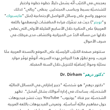
يعجبني في الكتيّب أنّه يشمل دليلاً خطوة خطوة واختبار
للشخصيّة بسيط ويناسب المبتدئين. يحظى "ريالي" كذلك
بجمهور واسع على وسائل التواصل الإجتماعية (مثل "
فايسبوك
"
و"
تويتر
") حيث قد تحفّزك قراءة المناقشات (ومعظمها باللغة
العربية) على المثابرة خلال الأسابيع القليلة الأولى التي تعاني
خلالها من مسألة الحدّ من الميزانية واكتشاف مدى فرطك في
صرف الأموال.
ستتوفر صفحة الكتيّب الرئيسيّة على الموقع بالنسخة العربية عمّا
قريب، ومع تطوّر هذا البرنامج بهذه السرعة، أتوقّع توفّر موارد
عمليّة وموادّ إضافيّة للتنزيل خلال السنة المقبلة.
"دكتور درهم"
Dr. Dirham
"دكتور درهم" هو شخصيّة "خبير إماراتي في المسائل الماليّة
الشخصيّة، يساعدك في إدارة أموالك بشكل أفضل". تظهر
الشخصيّة عبر قناة "يوتيوب" YouTube حيث تنشر فيديوهات
حول مفاهيم ماليّة أساسيّة. وتعرض الفيديوهات باللغة العربية