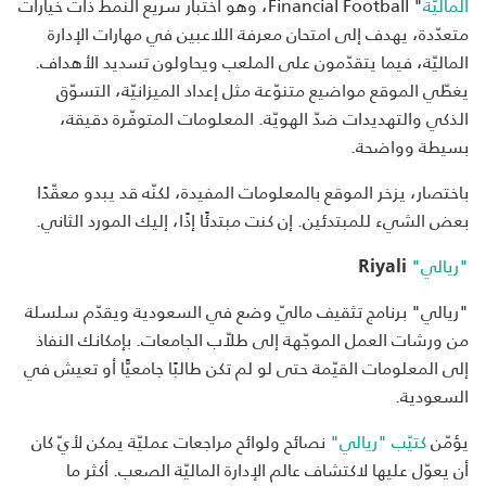
الماليّة
" Financial Football، وهو اختبار سريع النمط ذات خيارات
متعدّدة، يهدف إلى امتحان معرفة اللاعبين في مهارات الإدارة
الماليّة، فيما يتقدّمون على الملعب ويحاولون تسديد الأهداف.
يغطّي الموقع مواضيع متنوّعة مثل إعداد الميزانيّة، التسوّق
الذكي والتهديدات ضدّ الهويّة. المعلومات المتوفّرة دقيقة،
بسيطة وواضحة.
باختصار، يزخر الموقع بالمعلومات المفيدة، لكنّه قد يبدو معقّدًا
بعض الشيء للمبتدئين. إن كنت مبتدئًا إذًا، إليك المورد الثاني.
"ريالي"
Riyali
"ريالي" برنامج تثقيف ماليّ وضع في السعودية ويقدّم سلسلة
من ورشات العمل الموجّهة إلى طلاّب الجامعات. بإمكانك النفاذ
إلى المعلومات القيّمة حتى لو لم تكن طالبًا جامعيًّا أو تعيش في
السعودية.
يؤمّن
كتيّب "ريالي"
نصائح ولوائح مراجعات عمليّة يمكن لأيّ كان
أن يعوّل عليها لاكتشاف عالم الإدارة الماليّة الصعب. أكثر ما