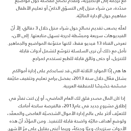
مع ترجمة إلى الإنكليزيّة، وتقدّم نصائح مفصّلة حول مواضيع
محدّدة، من شراء منزل إلى التسوّق الذكيّ أو تعليم الأطفال
مفاهيم حول الإدارة الماليّة.
لعلّه يصعب تقديم نصائح حول شراء منزل خلال 3 دقائق، إلاّ أنّ
الفيديوهات سريعة ومبسّطة لدرجة تسهل متابعتها. إلى الآن،
تعرض القناة 13 فيديو فقط، لكنها متنوّعة المواضيع والجماهير.
نأمل مع ذلك أن نرى السلسلة تتوسّع لتشمل أدوات قابلة
للتنزيل، أو حتى وثائق قابلة للطبع تستخدم كمراجع.
ها هي إذًا الموارد الثلاثة التي قد تساعدكم على إدارة أموالكم
بشكل فعّال خلال سنة 2013، بفضل برامج تعليم وتثقيف مكيّفة
مصمّمة خصّيصًا للمنطقة العربية.
إذا كان المال مصدر قلق لك العام الماضي، أو إن كنت تفكّر في
إطلاق مشروع جديد في عام2013، فالفرصة سانحة أمامك
للتعرّف أكثر على عالم إدارة الأموال الشخصيّة الغامض والمعقّد،
ولوضع أهداف ماليّة واضحة قابلة للتنفيذ. ومن المؤكّد أنّ هذه
الأدوات ستزيدك وعيًا وحنكةً، وربما أغنى بقليل على مرّ الأشهر.