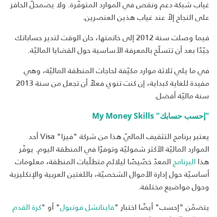
غياب شبكة دعم ونقص في الموارد المتوفّرة. ولا يضمحلّ الحافز
على النجاح إلاّ عند غياب هذين العنصرين.
فيما وصلت سنة 2012 إلى خاتمتها، حان الوقت لتدير حساباتك
جيّدًا بعد أن تتسلّح بالمعرفة الأساسية حول القضايا الماليّة.
في ما يلي ثلاثة موارد مكيّفة لحاجات المنطقة الماليّة، وهي
مفيدة للغاية كبداية، إن كنت تنوي فعلاً أن تجعل من سنة 2013
سنة ماليّة أفضل.
"إحسب حسابك" My Money Skills
يعتبر برنامج التثقيف الماليّ هذا من شركة "فيزا" Visa أحد
الموارد الماليّة الأكثر شموليّة وتوفرًا في المنطقة اليوم. يوفّر
هذا
البرنامج
المعدّ خصّيصًا ليلائم متطلّبات المنطقة، معلومات
أساسيّة حول إدارة الأموال الشخصيّة، باللغتين العربية والإنكليزية
وحول مواضيع مختلفة.
يتضمّن "إحسب" أيضًا اختبار "
فاينانشل فوتبول
" أو "
كرة القدم