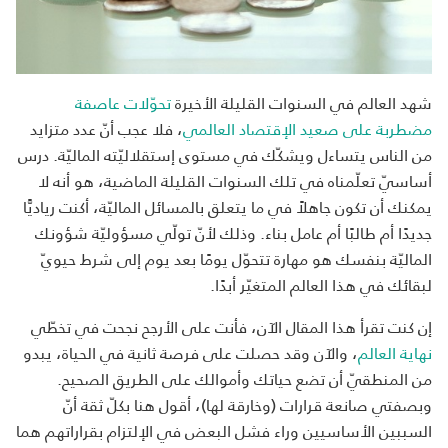
شهد العالم في السنوات القليلة الأخيرة
تحوّلات عاصفة
مضطربة على صعيد الإقتصاد العالمي
، فلا عجب أنّ عدد متزايد
من الناس يتساءل ويشكّك في مستوى إستقلاليّته الماليّة. درس
أساسيّ تعلّمناه في تلك السنوات القليلة الماضية، هو أنه لا
يمكنك أن تكون جاهلاً في ما يتعلق بالمسائل الماليّة، أكنت رياديًّا
جديدًا أم طالبًا أم عامل بناء. وذلك لأنّ تولّي مسؤوليّة شؤونك
الماليّة بنفسك هو مهارة تتحوّل يومًا بعد يوم إلى شرط حيويّ
لبقائك في هذا العالم المتغيّر أبدًا.
إن كنت تقرأ هذا المقال الآن، فأنت على الأرجح نجحت في تخطّي
نهاية العالم
، والآن وقد حصلت على فرصة ثانية في الحياة، يبدو
من المنطقيّ أن تضع حياتك وأموالك على الطريق الصحيح.
وبصفتي صانعة قرارات (وخارقة لها)، أقول هنا بكلّ ثقة أنّ
السببين الأساسيين وراء فشل البعض في الإلتزام بقراراتهم هما