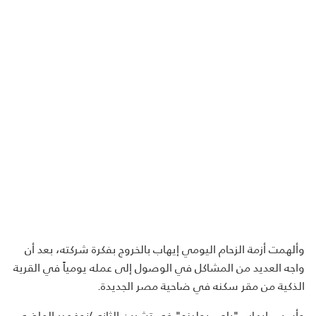
وألهمت أزمة الزحام اليومي إيهاب بالخروج بفكرة شركته، بعد أن
واجه العديد من المشاكل في الوصول إلى عمله يومياً في القرية
الذكية من مقر سكنه في ضاحية مصر الجديدة.
وأسس إيهاب "باص بولينج" في تشرين الثاني/نوفمبر الماضي،