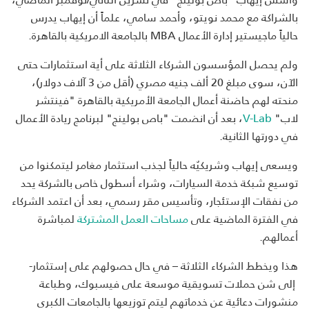
بالشراكة مع محمد نويتو، وأحمد سامي، علماً أن إيهاب يدرس
حالياً ماجيستير إدارة الأعمال MBA بالجامعة الامريكية بالقاهرة.
ولم يحصل المؤسسون الشركاء الثلاثة على أية استثمارات حتى
الآن، سوى مبلغ 20 ألف جنيه مصري (أقل من 3 آلاف دولار)،
منحته لهم حاضنة أعمال الجامعة الأمريكية بالقاهرة "فينتشر
لاب"
V-Lab
، بعد أن انضمت "باص بولينج" لبرنامج ريادة الأعمال
في دورتها الثانية.
ويسعى إيهاب وشريكيٌه حالياً لجذب استثمار مغامر ليتمكنوا من
توسيع شبكة خدمة السيارات، وشراء أسطول خاص بالشركة يحد
من نفقات الإستئجار، وتأسيس مقر رسمي، بعد أن اعتمد الشركاء
في الفترة الماضية على
مساحات العمل المشتركة
لمباشرة
أعمالهم.
هذا ويخطط الشركاء الثلاثة – في حال حصولهم على إستثمار-
إلى شن حملات تسويقية موسعة على فيسبوك، وطباعة
منشورات دعائية عن خدماتهم ليتم توزيعها بالجامعات الكبرى