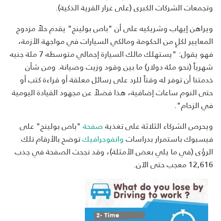
وتجمعات الشركات الكبرى (على غرار القرية الذكية).
ويراهن إيهاب وشريكيه على أن "باص بولينج" يقدم حلاً مزدوج
المعايير لكلٍ من الحكومة ومالكي السيارات في مواجهة الأزمة،
فهو يقول: "يستهلك مالك السيارة إجمالي متوسطه 7 مئة جنيه
شهرياً (نحو مئة دولار) ما بين وقود وزيت وصيانة. ومن شأن
خدمتنا أن توفر له وقتاً للرد على رسائل معلقة أو قراءة كتب أو
حتى النوم ساعات إضافية، هذا فضلاً عن مجهود القيادة اليومية
في الزحام".
ويحرص الشركاء الثلاثة على تغذية
صفحة
"باص بولينج" على
فيسبوك باستمرار بدراسات
وانفوجرافيك
توضح بالأرقام تلك
الرؤى (في ما يلي بعض الأمثلة)، وقد نجحت الصفحة في جذب
12,616 معجب حتى الآن.