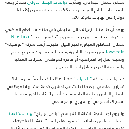
مبتكرة للنقل الجماعي. وقدّرت
دراسات البنك الدولي
خسائر زحمة
السير على الناتج القومي بنحو 56 مليار جنيه مصري (8 مليار
دولار) في نهايات عام 2012.
وبعد أن طالعتنا الزميلة حنان سليمان في منتصف العام الماضي
بجاهزية خدمة نقل نهري عبر مشروع "تاكسي النيل"
Nile Taxi
،
لسكان المناطق المجاورة لنهر النيل، ظهرت أيضاً شركة "توصيلة"
Tawseela
في تشرين الثاني/نوفمبر الماضي، كمشروع يقدم
وسيلة نقل إما افتراضية أو فاخرة لموظفي الشركات المحلية
والعالمية الكبرى مقابل اشتراك شهري.
كما ولحقت شركة
"باي رايد"
Pie Ride بالركب أيضاً في شباط/
فبراير الماضي، بعدما أعلنت عن تدشين خدمة مشابهة لموظفي
القطاع الخاص وطلبة الجامعة، بحد أدنى 3 ركاب للدورة، مقابل
اشتراك أسبوعي أو شهري أو موسمي.
واليوم نجد شركة ناشئة ثالثة باسم "باص بولينج"
Bus Pooling
للنقل الجماعي بحافلات "تويوتا هاي آيس" Toyota Hi Ace،
تقدم مفهومها الخاص عن كيفية المساهمة في وضع حد لأزمة،