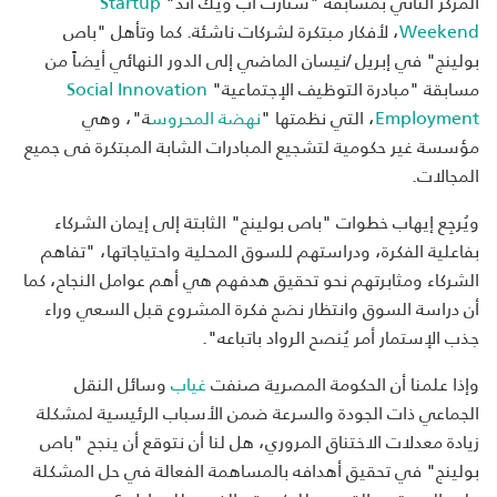
المركز الثاني بمسابقة "ستارت أب ويك اند"
Startup
Weekend
، لأفكار مبتكرة لشركات ناشئة. كما وتأهل "باص
بولينج" في إبريل /نيسان الماضي إلى الدور النهائي أيضاً من
مسابقة "مبادرة التوظيف الإجتماعية"
Social Innovation
Employment
، التي نظمتها "
نهضة المحروس
ة"، وهي
مؤسسة غير حكومية لتشجيع المبادرات الشابة المبتكرة فى جميع
المجالات.
ويُرجِع إيهاب خطوات "باص بولينج" الثابتة إلى إيمان الشركاء
بفاعلية الفكرة، ودراستهم للسوق المحلية واحتياجاتها، "تفاهم
الشركاء ومثابرتهم نحو تحقيق هدفهم هي أهم عوامل النجاح، كما
أن دراسة السوق وانتظار نضج فكرة المشروع قبل السعي وراء
جذب الإستمار أمر يُنصح الرواد باتباعه".
وإذا علمنا أن الحكومة المصرية صنفت
غياب
وسائل النقل
الجماعي ذات الجودة والسرعة ضمن الأسباب الرئيسية لمشكلة
زيادة معدلات الاختناق المروري، هل لنا أن نتوقع أن ينجح "باص
بولينج" في تحقيق أهدافه بالمساهمة الفعالة في حل المشكلة