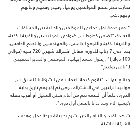
صارت تعكر صفو المواطنين يومياً، وتهدر وقتهم ومالهم
وجهودهم.
"نوفر خدمة نقل جماعي للموظفين والطلبة بين المسافات
البعيدة، تتضمن خطوط بين ضواحي المهندسين والقرية الذكية،
والقرية الذكية والتجمع الخامس، والمهندسين والتجمع الخامس،
بحد أدنى 7 ركاب للدورة، مقابل اشتراك شهري 720 جنيه (حوالي
100 دولار)"، يقول محمد إيهاب، المؤسس والمدير التنفيذي
لـ"باص بولينج".
ويتابع إيهاب: "تقوم خدمة العملاء في الشركة بالتنسيق بين
مواعيد الراغبين في الاشتراك، ومن ثم إخبارهم تاريخ بداية
الدورة، علماً أن الخدمة تتم من أمام سكن العميل أو أقرب نقطة
رئيسية له، وقد بدأنا بالفعل أول دورة".
شاهد الفيديو التالي الذي يشرح بطريقة مرحة عمل وهدف
الشركة الناشئة: