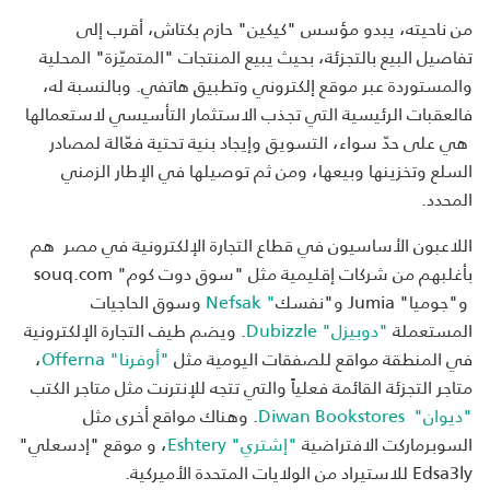
من ناحيته، يبدو مؤسس "كيكين" حازم بكتاش، أقرب إلى
تفاصيل البيع بالتجزئة، بحيث يبيع المنتجات "المتميّزة" المحلية
والمستوردة عبر موقع إلكتروني وتطبيق هاتفي. وبالنسبة له،
فالعقبات الرئيسية التي تجذب الاستثمار التأسيسي لاستعمالها
هي على حدّ سواء، التسويق وإيجاد بنية تحتية فعّالة لمصادر
السلع وتخزينها وبيعها، ومن ثم توصيلها في الإطار الزمني
المحدد.
اللاعبون الأساسيون في قطاع التجارة الإلكترونية في مصر هم
بأغلبهم من شركات إقليمية مثل "سوق دوت كوم" souq.com
و"جوميا" Jumia و"نفسك
" Nefsak
وسوق الحاجيات
المستعملة
"دوبيزل" Dubizzle
. ويضم طيف التجارة الإلكترونية
في المنطقة مواقع للصفقات اليومية مثل
"أوفرنا" Offerna
،
متاجر التجزئة القائمة فعلياً والتي تتجه للإنترنت مثل متاجر الكتب
"ديوان" Diwan Bookstores
. وهناك مواقع أخرى مثل
السوبرماركت الافتراضية
"إشتري" Eshtery
، و موقع "إدسعلي"
Edsa3ly للاستيراد من الولايات المتحدة الأميركية.