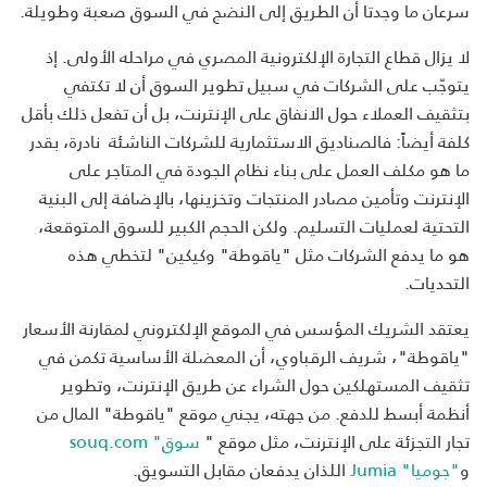
سرعان ما وجدتا أن الطريق إلى النضج في السوق صعبة وطويلة.
لا يزال قطاع التجارة الإلكترونية المصري في مراحله الأولى. إذ
يتوجّب على الشركات في سبيل تطوير السوق أن لا تكتفي
بتثقيف العملاء حول الانفاق على الإنترنت، بل أن تفعل ذلك بأقل
كلفة أيضاً: فالصناديق الاستثمارية للشركات الناشئة نادرة، بقدر
ما هو مكلف العمل على بناء نظام الجودة في المتاجر على
الإنترنت وتأمين مصادر المنتجات وتخزينها، بالإضافة إلى البنية
التحتية لعمليات التسليم. ولكن الحجم الكبير للسوق المتوقعة،
هو ما يدفع الشركات مثل "ياقوطة" وكيكين" لتخطي هذه
التحديات.
يعتقد الشريك المؤسس في الموقع الإلكتروني لمقارنة الأسعار
"ياقوطة"، شريف الرقباوي، أن المعضلة الأساسية تكمن في
تثقيف المستهلكين حول الشراء عن طريق الإنترنت، وتطوير
أنظمة أبسط للدفع. من جهته، يجني موقع "ياقوطة" المال من
تجار التجزئة على الإنترنت، مثل موقع "
سوق" souq.com
و
"جوميا" Jumia
اللذان يدفعان مقابل التسويق.