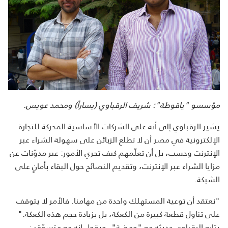
مؤسسو "ياقوطة": شريف الرقباوي (يساراً) ومحمد عويس.
يشير الرقباوي إلى أنه على الشركات الأساسية المحركة للتجارة
الإلكترونية في مصر أن لا تطلع الزبائن على سهولة الشراء عبر
الإنترنت وحسب، بل أن تعلّمهم كيف تجري الأمور: عبر مدوّنات عن
مزايا الشراء عبر الإنترنت، وتقديم النصائح حول البقاء بأمانٍ على
الشبكة.
"نعتقد أن توعية المستهلك واحدة من مهامنا. فالأمر لا يتوقف
على تناول قطعة كبيرة من الكعكة، بل بزيادة حجم هذه الكعكة."
يتابع الرقباوي حديثه مع "ومضة"، ويقول إنه مع متسوّقين