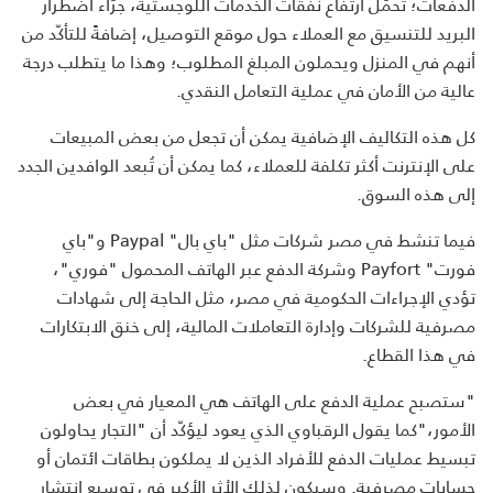
الدفعات؛ تحمّل ارتفاع نفقات الخدمات اللوجستية، جرّاء اضطرار
البريد للتنسيق مع العملاء حول موقع التوصيل، إضافةً للتأكّد من
أنهم في المنزل ويحملون المبلغ المطلوب؛ وهذا ما يتطلب درجة
عالية من الأمان في عملية التعامل النقدي.
كل هذه التكاليف الإضافية يمكن أن تجعل من بعض المبيعات
على الإنترنت أكثر تكلفة للعملاء، كما يمكن أن تُبعد الوافدين الجدد
إلى هذه السوق.
فيما تنشط في مصر شركات مثل "باي بال" Paypal و"باي
فورت" Payfort وشركة الدفع عبر الهاتف المحمول "فوري"،
تؤدي الإجراءات الحكومية في مصر، مثل الحاجة إلى شهادات
مصرفية للشركات وإدارة التعاملات المالية، إلى خنق الابتكارات
في هذا القطاع.
"ستصبح عملية الدفع على الهاتف هي المعيار في بعض
الأمور،"كما يقول الرقباوي الذي يعود ليؤكّد أن "التجار يحاولون
تبسيط عمليات الدفع للأفراد الذين لا يملكون بطاقات ائتمان أو
حسابات مصرفية. وسيكون لذلك الأثر الأكبر في توسيع انتشار