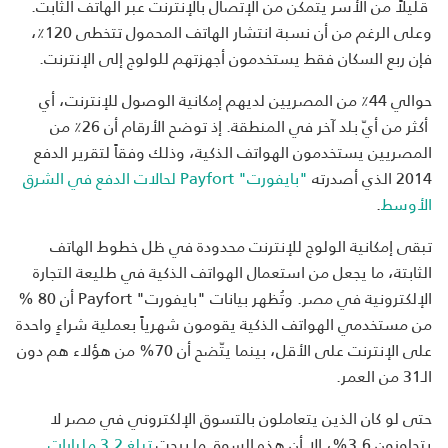
قليلاً من الأسر يتمكن من الإتصال بالإنترنت عبر الهاتف الثابت.
وعلى الرغم من أن نسبة انتشار الهاتف المحمول تتخطى 120٪،
فإن ربع السكان فقط يستخدمون أجهزتهم للولوج إلى الإنترنت.
حوالي 44٪ من المصريين لديهم إمكانية الوصول للإنترنت، أي
أكثر من أيّ بلد آخر في المنطقة. إذ توضح الأرقام أن 26٪ من
المصريين يستخدمون الهواتف الذكية، وذلك وفقاً لتقرير الدفع
2014 الذي أصدرته
"بايفورت" Payfort لحالات الدفع في الشرق
الأوسط
.
تبقى إمكانية الولوج للإنترنت محدودة في ظل خطوط الهاتف
الثابتة، ما يجعل من استعمال الهواتف الذكية في طليعة التجارة
الإلكترونية في مصر. وتُظهر بيانات "بايفورت" Payfort أن 80 %
من مستخدمي الهواتف الذكية يقومون شهرياً بعملية شراءٍ واحدة
على الإنترنت على الأقل، بينما يتّضح أن 70% من هؤلاء هم دون
الـ31 من العمر.
حتى لو كان الذين يتعاملون بالتسوق الإلكتروني في مصر لا
يتجاوزون 3.6%، إلا أن هذه السوق ما برحت
تبلغ 3.2 مليارات