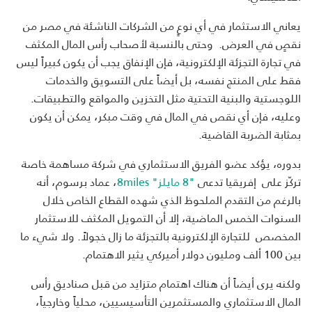
يعاني الاستثمار في أي نوعٍ من الشركات الناشئة في مصر من
نقصٍ في العرض. وحتى بالنسبة لأصحاب رأس المال المكثف
في تجارة التجزئة الإلكترونية، فإن الإنفاق يجب أن يكون كبيراً ليس
فقط على المنتج نفسه، بل أيضاً على التسويق والخدمات
اللوجستية والبنية التحتية مثل التخزين والمواقع والتطبيقات.
وعليه، فإن أي نقص في المال في وقت مبكر، يمكن أن يكون
بمثابة الضربة القاضية.
بدوره، يؤكد عضو الفريق الاستثماري في شركة مساهمة خاصة
تركّز على إفريقيا تدعى
"8 مايلز" 8miles
، عماد برسوم، أنه
بالرغم من التقدم الملحوظ الذي شهده القطاع الخاص خلال
السنوات الخمس الماضية، إلا أن التمويل المكثف للاستثمار
المخصص للتجارة الإلكترونية بالتجزئة ما زال خجولاً.‎ ولا شيء ما
بين 100 ألف ومليون دولار أميركي يثير الاهتمام.
ولكنه يرى أيضاً أن هناك اهتمام متزايد من قبل صناديق رأس
المال الاستثماري والمستثمرين التأسيسيين، محلياً وخارجياً،