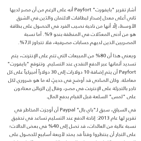
أشار تقرير "بايفورت" Payfort أنه على الرغم من أن مصر لديها
ثاني أعلى معدل إصدار لبطاقات الائتمان والدَين في الشرق
الأوسط، إلّا أنها من ناحية نصيب الفرد في الحصول على بطاقة
هو من أدنى المعدّلات في المنطقة بنحو 9%. أما نسبة
المصريين الذين لديهم حسابات مصرفية، فلا تتجاوز الـ7%.
ويعني هذا أن 80% من المبيعات التي تتم على الإنترنت، يتم
تسديد أثمانها عبر الدفع النقدي عند التسليم. وتتوقع "بايفورت"
Payfort أن يتم إضافة 10 دولارات إلى 30 دولاراً أميركياً على كل
معاملة. وكان الصاحي قد أوضح في حديثٍ له ما هو ضروري لكل
تاجر بالتجزئة على الإنترنت في مصر، وقال إن الزبائن معتادون
على "لمس" السلعة قبل القيام بدفع المال.
في السياق، سبق لـ"باي بال" Paypal أن أوجزت المخاطر في
تقريرٍ لها عام 2013: إتاحة الدفع عند التسليم تساعد في تحقيق
نسبة عالية من العائدات، قد تصل إلى 40% في بعض الحالات؛
على التجار أن ينتظروا وقتاً قد يمتد لأربعة أسابيع للحصول على