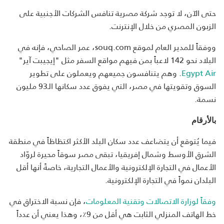
حتى الآن، لا توجد شركة مصرية تنافس الشركات الأجنبية على
الزبون المصري من خلال الإنترنت.
ووفقاً للمدير العام لموقع souq.com، عمر الصاحي، فإنه في
البلاد نحو 142 لاعباً بمن فيهم مواقع السفر مثل "إيجيبت آير"
Egypt Air
. وهم يتنافسون جميعهم ويعملون على تطوير
السوق وتقويتها في مصر، التي يفوق عدد سكانها الـ93 مليون
نسمة.
بالأرقام
فيما يُتوقع أن يتضاعف عدد سكان البلد الأكثر اكتظاظاً في منطقة
الشرق الأوسط وشمال إفريقيا، تبقى مصر سوقاً محيرة لروّاد
الأعمال في التجارة الإلكترونية والأعمال التجارية، خاصةً أنها أقل
البلدان نمواً في التجارة الإلكترونية.
وفقاً لوزارة الاتصالات وتقنية المعلومات
، فإن نسبة الاختراق في
خط الهاتف المنزلي الثابت هي أقل من 9٪، وهذا يعني أن عدداً