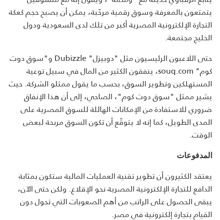
يتمتعون بالمعرفة وسوق رقمية مرحّبة، يمكن أن يصبح حجم كعكة
التجارة الإلكترونية المصرية أكبر من تلك لدى السعودية ودول
الخليج مجتمعة.
حتى اللاعبون الرئيسيون مثل "دوبيزل" Dubizzle و"سوق دوت
كوم" souq.com، ينفقون الكثير من المال في سبيل توعية
المستهلكين وتطوير السوق، بحسب ما يقول ممثلو الشركة. حيث
يشير ممثل "سوق دوت كوم"، الصاحي، إلى أن هذا الإنفاق
ضروري للاستفادة من الإمكانات الهائلة للسوق المصرية على
المدى الطويل، كما إنه لا يتوقّع أن تكون السوق مربحة لبعض
الوقت.
المدفوعات
يعتقد الكثيرون أن تطوير تقنية العمليات المالية ستكون بمثابة
الدافع للتجارة الإلكترونية المصرية نحو الإقلاع. ولكن حتى الآن،
يبقى الحصول على الراتب من أهم الصعوبات التي تحول دون
القيام بتجارة إلكترونية في مصر.