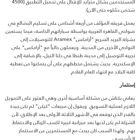
المستخدمين بشكل متزايد للإقبال على تحميل التطبيق (4500
شخص حمّلوه حتى الآن).
يعمل فريقه المؤلف من أربعة أشخاص على تسليم البضائع في
ضواحي القاهرة الغربية بواسطة سياراتهم الخاصة، فيما يستعين
بشركة البريد السريع "أرامكس" Aramex للتوصيلات إلى
النواحي الأخرى من المدينة. ويعملون حالياً مع "أرامكس" على
تجربة التوصيل إلى مدينة طنطا في دلتا النيل، بالإضافة إلى
الإسكندرية. بحيث يشتمل مخططهم على أن يتمكنوا من تغطية
كافة البلاد مع انتهاء العام القادم.
إستثمار
يعاني بكتاش من مشكلة أساسية أخرى وهي العثور على التمويل
اللازم لعملية التسويق. ويقول إن مبيعات "كيكن" لم تكن جيدة
بالقدر الذي توقعه في الأشهر الثلاثة الأولى بعد الإطلاق، لأن
الشركة لم يكن لديها بعد ميزانية كبيرة لكسب الزبائن والاحتفاظ
بهم. ولهذا السبب كان يبحث مع المستثمرين عن الاستثمار
الـتأسيسي.