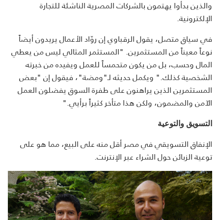
والذين بدأوا يهتمون بالشركات المصرية الناشئة للتجارة
الإلكترونية.
في سياق متصل، يقول الرقباوي إن روّاد الأعمال يريدون أيضاً
نوعاً معيناً من المستثمرين. "المستثمر المثالي ليس من يعطي
المال وحسب، بل من يكون متحمساً للعمل ويفيده من خبرته
الشخصية كذلك." ويكمل حديثه لـ"ومضة"، فيقول إن "بعض
المستثمرين الذين يراهنون على طفرة السوق يفضلون العمل
الآمن والمضمون، ولكن هذا متأخر كثيراً برأيي."
التسويق والتوعية
الإنفاق التسويقي في مصر أقل منه على البيع، مما هو على
توعية الزبائن حول الشراء عبر الإنترنت.