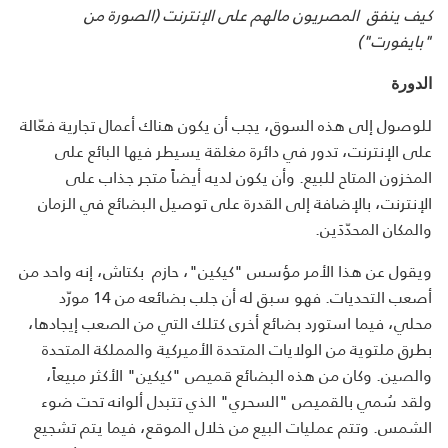
كيف ينفق المصريون مالهم على الإنترنت (الصورة من
"بايفورت")
الدورة
للوصول إلى هذه السوق، يجب أن يكون هناك أعمال تجارية فعّالة
على الإنترنت، تدور في دائرة مغلقة يسيطر فيها البائع على
المخزون المتاح للبيع. وأن يكون لديه أيضاً متجر جذاب على
الإنترنت، بالإضافة إلى القدرة على توصيل البضائع في الزمان
والمكان المحدّدَين.
ويقول عن هذا الأمر مؤسس "كيكين"، حازم بكتاش، إنه واحد من
أصعب التحديات. فهو سبق له أن جلب بضائعه من 14 مورّد
محلي، فيما استورد بضائع أخرى كتلك التي من الصعب إيجادها،
بطرق ملتوية من الولايات المتحدة الأميركية والمملكة المتحدة
والصين. وكان من هذه البضائع قميص "كيكين" الأكثر مبيعاً،
ولقد سُمي بالقميص "السحري" الذي تتبدل ألوانه تحت ضوء
الشمس. وتتم عمليات البيع من خلال الموقع، فيما يتم تشجيع