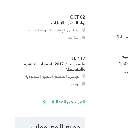
OCT 02
رواد القصر - الإمارات
أبوظبي، الإمارات العربية المتحدة
Lean Startup M للمرة الأولى في العالم العربي من 5 إلى 7 شباط/
مسابقة
ية
SEP 17
الية على اختبار نماذج مشاريع الأعمال وتحديد المشروع الذي يملك إمكانات أكبر، بالإضافة إلى إمكانية جمع 4,500
ملتقى بيبان 2017 للمنشآت الصغيرة
والمتوسطة
يوم
الرياض، المملكة العربية السعودية
مؤتمر
المزيد من الفعاليات
جميع المعلومات