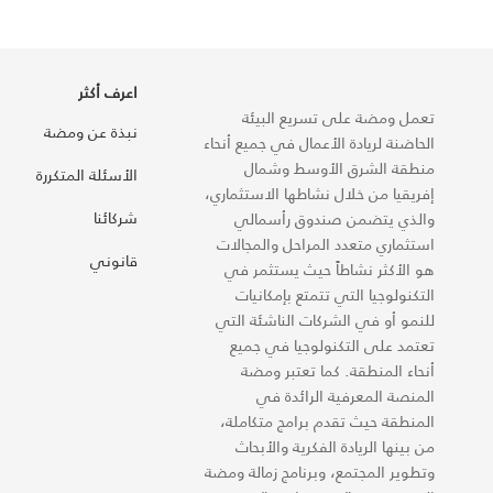
اعرف أكثر
تعمل ومضة على تسريع البيئة
نبذة عن ومضة
الحاضنة لريادة الأعمال في جميع أنحاء
منطقة الشرق الأوسط وشمال
الأسئلة المتكررة
إفريقيا من خلال نشاطها الاستثماري،
شركائنا
والذي يتضمن صندوق رأسمالي
استثماري متعدد المراحل والمجالات
قانوني
هو الأكثر نشاطاً حيث يستثمر في
التكنولوجيا التي تتمتع بإمكانيات
للنمو أو في الشركات الناشئة التي
تعتمد على التكنولوجيا في جميع
أنحاء المنطقة. كما تعتبر ومضة
المنصة المعرفية الرائدة في
المنطقة حيث تقدم برامج متكاملة،
من بينها الريادة الفكرية والأبحاث
وتطوير المجتمع، وبرنامج زمالة ومضة