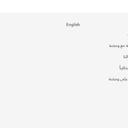
English
 مع ومضة
نا
كارياً
على ومضة