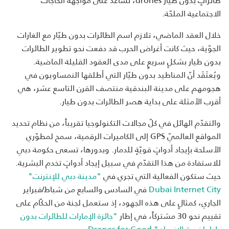
الاجتماعية الملحّة.
خلال العقد الماضي، تلازم اسم الطائرات بدون طيّار مع الغارات
الجوّية، حيث كانت أغراض الحرب قد دفعت نحو تطوير الطائرات
بدون طيار بشكلٍ سريعٍ على مدى العقود القليلة الماضية.
ويُعتَقَد أنّ المناطيد بدون طيّار التي أطلقها النمساويون في
هجومهم على مدينة البندقية منتصف القرن التاسع عشر، هي
أقرب الأمثلة على بداية هصر الطائرات بدون طيار.
والتقدّم الهائل في كلّ مجالات التكنولوجيا تقريباً، من نظام تحديد
المواقع العالميّ GPS إلى الكاميرات الرقمية، سمح لمطوّري
الأسلحة بإيجاد أدواتٍ قويّةٍ للدمار. وبدورها، تسعى حكومة دبي
للاستفادة من هذا التقدّم في سبيل إيجاد أدواتٍ تخدم البشرية.
حيث ستكون الفعالية التي تجري في
"مدينة دبي للإنترنت"
Dubai Internet City
في السادس والسابع من شباط/فبراير
الجاري، كمثالٍ على هذه الجهود، إذ ستعمل لجنة من الحكّام على
تقييم نحو 30 مشتركاً، في إطار
"جائزة الإمارات للطائرات بدون
طيار لخدمة الإنسان" Drones for Good
.