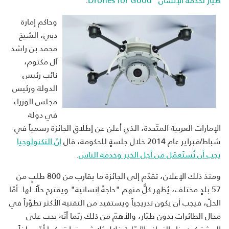
وحاكم إمارة
دبي، الشيخ
محمد بن راشد
آل مكتوم،
نائب رئيس
الدولة ورئيس
مجلس الوزراء
في دولة
الإمارات العربية المتّحدة، الذي أعلن عن إطلاق الجائزة رسمياً في
شباط/فبراير عام 2014 خلال جلسةٍ للحكومة، قال
إنّ التكنولوجيا
يجب أن تُستَعمَل من أجل الخير وخدمة الناس
.
ومنذ ذلك الإعلان، تقدّم إلى الجائزة ما يقارب من 800 طلبٍ من
57 بلدٍ مختلف، يُظهر كلٌّ منهم "حاجةً إنسانية" ويقترح حلّاً لها. أمّا
الحلّ، فيجب أن يكون تدريجياً ويستفيد من التقنية الأكثر تطوّراً في
مجال الطائرات بدون طيّار، والأهمّ من ذلك ربّما أنّه يجب على
المشتركين بناء النماذج الأوّلية خلال ثلاث سنوات. كما أنّ مبلغاً