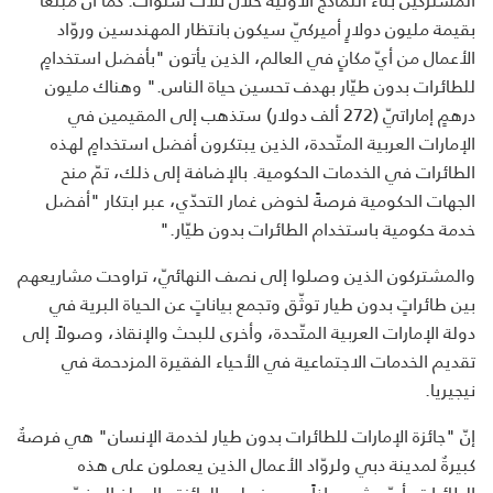
بقيمة مليون دولارٍ أميركيّ سيكون بانتظار المهندسين وروّاد
الأعمال من أيّ مكانٍ في العالم، الذين يأتون "بأفضل استخدامٍ
للطائرات بدون طيّار بهدف تحسين حياة الناس." وهناك مليون
درهمٍ إماراتيّ (272 ألف دولار) ستذهب إلى المقيمين في
الإمارات العربية المتّحدة، الذين يبتكرون أفضل استخدامٍ لهذه
الطائرات في الخدمات الحكومية. بالإضافة إلى ذلك، تمّ منح
الجهات الحكومية فرصةً لخوض غمار التحدّي، عبر ابتكار "أفضل
خدمة حكومية باستخدام الطائرات بدون طيّار."
والمشتركون الذين وصلوا إلى نصف النهائيّ، تراوحت مشاريعهم
بين طائراتٍ بدون طيار توثّق وتجمع بياناتٍ عن الحياة البرية في
دولة الإمارات العربية المتّحدة، وأخرى للبحث والإنقاذ، وصولاً إلى
تقديم الخدمات الاجتماعية في الأحياء الفقيرة المزدحمة في
نيجيريا.
إنّ "جائزة الإمارات للطائرات بدون طيار لخدمة الإنسان" هي فرصةٌ
كبيرةٌ لمدينة دبي ولروّاد الأعمال الذين يعملون على هذه
الطائرات. أيّ مشروعٍ إذاً سيحوز على الجائزة والمبلغ المخصّص