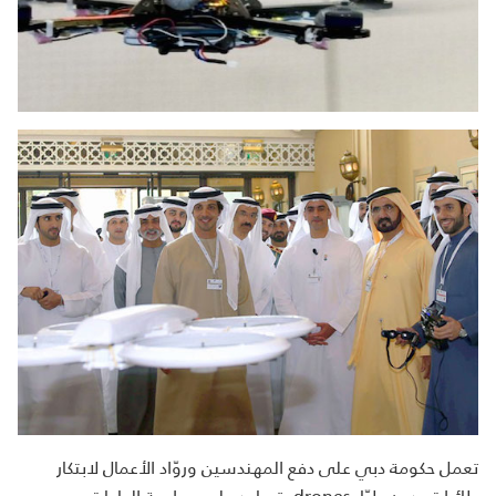
تعمل حكومة دبي على دفع المهندسين وروّاد الأعمال لابتكار
طائراتٍ بدون طيّار drones، تساعد على مواجهة الحاجات