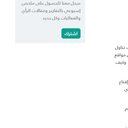
سجل معنا للحصول على ملخص
إسبوعي بالتقارير ومقالات الرأي
والفعاليات وكل جديد.
اشترك
لحقيقيّ، تناول
 مواقع
، وكيف
 LAU. وعام 2006، قام خوري بإقناع
يكان، خوري
م
َت