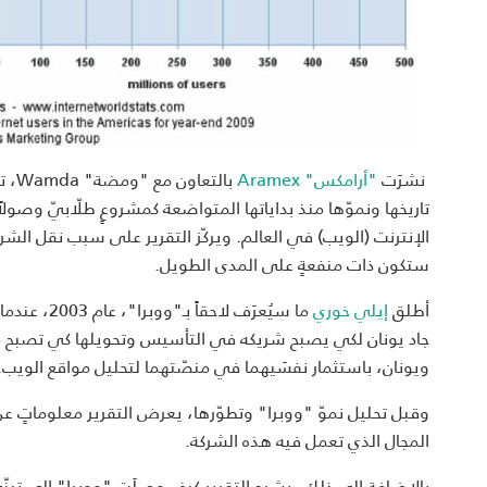
نشرَت
"أرامكس" Aramex
تاريخها ونموّها منذ بداياتها المتواضعة كمشروعٍ طلّابيّ وصول
الإنترنت (الويب) في العالم. ويركّز التقرير على سبب نقل الشر
ستكون ذات منفعةٍ على المدى الطويل.
أطلق
إيلي خوري
ويونان، باستثمار نفسَيهما في منصّتهما لتحليل مواقع الويب.
وقبل تحليل نموّ "ووبرا" وتطوّرها، يعرض التقرير معلوماتٍ ع
المجال الذي تعمل فيه هذه الشركة.
بالإضافة إلى ذلك، يشرح التقرير كيف وصلَت "ووبرا" إلى تبنّي 