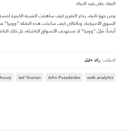
البقاء على قيد الحياة.
ومن جهةٍ ثانية، يذكر التقرير كيف ساهمَت النسبة الكبيرة لمست
السوق الأميركية، وبالتالي كيف ساعدَت هذه النقلة "ووبرا" في 
أيضاً، فإنّ "ووبرا" لا تستهدف الأسواق الناشئة، بل تلك الناض
المؤلف:
رائد خليل
Khoury
Jad Younan
John Pozadzides
web analytics