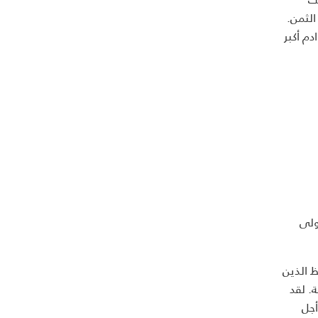
الثمن.
م أكبر
 مع التحدّيات قادَت لأن تصنّف "ووبرا" ضمن شركات الويب الـ25 الأولى
ظ الذين
. لقد
أجل