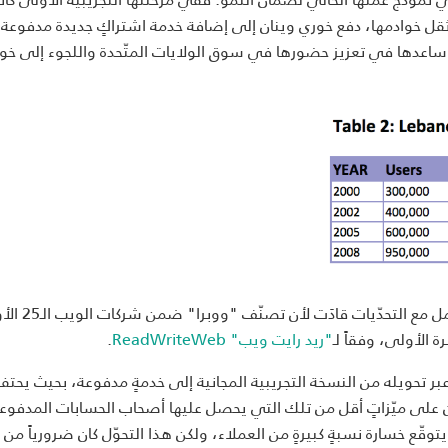
 أثقل خوادمها، دفع خوري وينان إلى إضافة خدمة اشتراكٍ جديدة مدفوعة 
اعدها في تعزيز حضورها في سوق الولايات المتّحدة واللجوء إلى خواد
وفي غضون ذلك، فإنّ جهود الفريق واستعداده للتكيّف والتعامل
"ريد رايت ويب" ReadWriteWeb
.
بر تحويله من النسخة التجريبية المجانية إلى خدمةٍ مدفوعة، بحيث يحتف
لى ميّزاتٍ أقل من تلك التي يحصل عليها أصحاب الحسابات المدفوعة
ن يتوقّع خسارة نسبةٍ كبيرةٍ من العملاء، ولكن هذا التحوّل كان ضرورياً من 