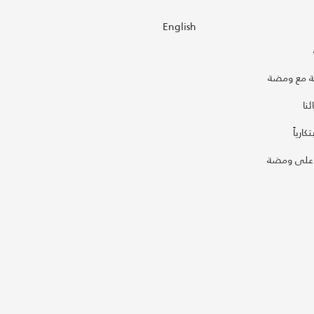
English
 مع ومضة
نا
كارياً
على ومضة