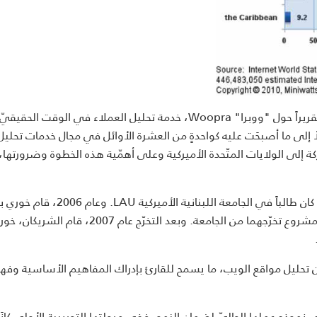
بالتعاون مع "ومضة" Wamda، تقريراً حول "ووبرا" Woopra، خدمة تحليل العملاء في الوقت ا
اً إلى ما أصبحَت عليه كواحدةٍ من العشرة الأوائل في مجال خدمات تحليل
كة إلى الولايات المتّحدة الأميركية وعلى أهمّية هذه الخطوة وضرورتها
ما سيُعرَف لاحقاً بـ"ووبرا"، عام 2003، عندما كان طالباً في الجامعة اللبنانية الأميركية
جاد يونان لكي يصبح شريكه في التأسيس وتحويلها كي تصبح مشروع تخرّجهما من الجامعة. وبعد التخرّج عام 2007، قام الشر
ن تحليل مواقع الويب، ما يسمح للقارئ بإدراك المفاهيم الأساسية وفه
نموذج عملها الحاليّ لضمان النمو. ففي مرحلتها التجريبية الأولى كان