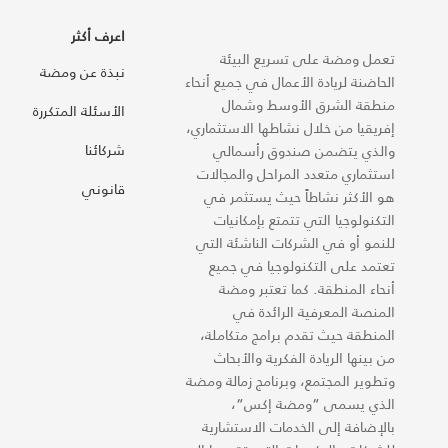
اعرف أكثر
تعمل ومضة على تسريع البيئة
نبذة عن ومضة
الحاضنة لريادة الأعمال في جميع أنحاء
منطقة الشرق الأوسط وشمال
الأسئلة المتكررة
إفريقيا من خلال نشاطها الاستثماري،
شركائنا
والذي يتضمن صندوق رأسمالي
استثماري متعدد المراحل والمجالات
قانوني
هو الأكثر نشاطاً حيث يستثمر في
التكنولوجيا التي تتمتع بإمكانيات
للنمو أو في الشركات الناشئة التي
تعتمد على التكنولوجيا في جميع
أنحاء المنطقة. كما تعتبر ومضة
المنصة المعرفية الرائدة في
المنطقة حيث تقدم برامج متكاملة،
من بينها الريادة الفكرية والأبحاث
وتطوير المجتمع، وبرنامج زمالة ومضة
الذي يسمى “ومضة إكس“،
بالإضافة إلى الخدمات الاستشارية