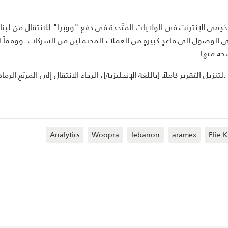
خدِمي الإنترنت في الولايات المتّحدة في دفع "ووبرا" للانتقال من لبنا
الوصول إلى قاعدٍ كبيرةٍ من العملاء المحتملين من الشركات. ووفقاً ل
جة منها.
لتنزيل التقرير كاملاً [باللغة الإنجليزية]، الرجاء الانتقال إلى المربّع الرماديّ أعلاه.
Analytics
Woopra
lebanon
aramex
Elie 