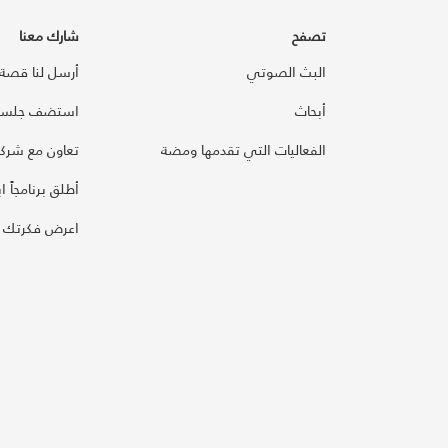
تصفح
شارك معنا
البث الصوتي
أرسل لنا قصة
أبحاث
استضف جلسة
الفعاليات التي تقدمها ومضة
تعاون مع شركائ
أطلق برنامجاً ابت
اعرض فكرتك 