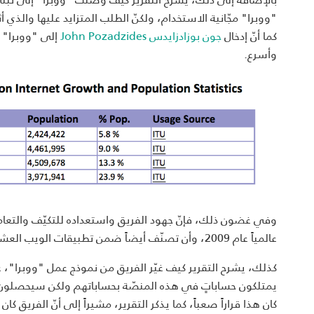
"ووبرا" مجّانية الاستخدام، ولكنّ الطلب المتزايد عليها والذي
كما أنّ إدخال
جون بوزادزايدس John Pozadzides
إلى "ووبرا" س
وأسرع.
عالمياً عام 2009، وأن تصنّف أيضاً ضمن تطبيقات الويب العشرة الأولى، وفقاً لـ
كذلك، يشرح التقرير كيف غيّر الفريق من نموذج عمل "ووبرا"، ع
يمتلكون حساباتٍ في هذه المنصّة بحساباتهم ولكن سيحصلون ع
كان هذا قراراً صعباً، كما يذكر التقرير، مشيراً إلى أنّ الفريق كا