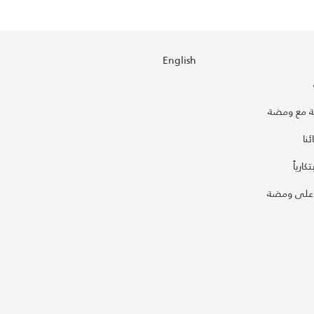
English
 مع ومضة
نا
كارياً
على ومضة