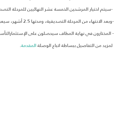
-سيتم اختيار المرشحين الخمسة عشر النهائيين للمرحلة التصديقية بحلول 2
-وبعد الانتهاء من المرحلة التصديقية، ومدتها 2.5 أشهر، سيعرض المشاركين أفكارهم أمام لجنة
- المختارون في نهاية المطاف سيحصلون على الإستثمارالتأسيسي من ACC وعلى خد
لمزيد من التفاصيل ببساطة اتباع الوصلة
المقدمة
.