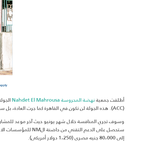
أطلقت جمعية
نهضة المحروسة
Nahdet El Mahrousa
الجولة
(ACC). هذه الجولة لن تكون في القاهرة كما جرت العادة، بل ستركز على دعم المشاريع البناءة في منطقة السويس.
إلى 80،000 جنيه مصري (1،250 دولار أمريكي).