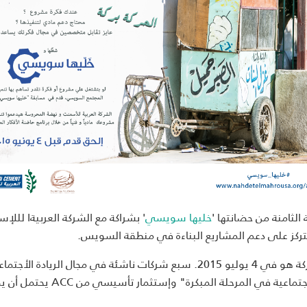
 الثامنة من حضانتها '
خليها سويسي
' بشراكة مع الشركة العربيةا لللإ
وسوف تجري المنافسة خلال شهر يونيو حيث آخر موعد للمشاركة هو في 4 يوليو 2015. سبع شركات ناشئة في مجال الريادة الأج
ستحصل على الدعم التقني من حاضنة الNM للمؤسسات الاجتماعية في المرحلة المبكرة" وإستثما