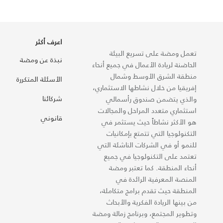
اعرف أكثر
تعمل ومضة على تسريع البيئة
نبذة عن ومضة
الحاضنة لريادة الأعمال في جميع أنحاء
منطقة الشرق الأوسط وشمال
الأسئلة المتكررة
إفريقيا من خلال نشاطها الاستثماري،
شركائنا
والذي يتضمن صندوق رأسمالي
استثماري متعدد المراحل والمجالات
قانوني
هو الأكثر نشاطاً حيث يستثمر في
التكنولوجيا التي تتمتع بإمكانيات
للنمو أو في الشركات الناشئة التي
تعتمد على التكنولوجيا في جميع
أنحاء المنطقة. كما تعتبر ومضة
المنصة المعرفية الرائدة في
المنطقة حيث تقدم برامج متكاملة،
من بينها الريادة الفكرية والأبحاث
وتطوير المجتمع، وبرنامج زمالة ومضة