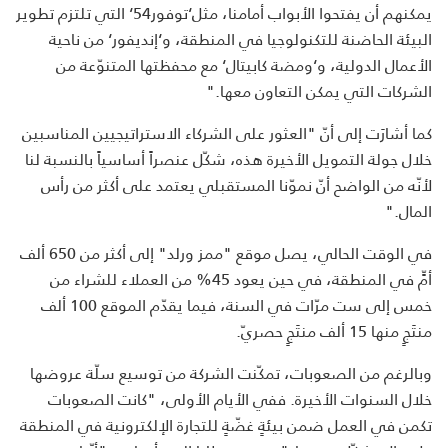
يمكنهم أن يفتحوا الأبواب أمامنا، مثل‘توفور54‘ التي تلتزم تطوير
البيئة الحاضنة للتكنولوجيا في المنطقة، و‘إنديفور‘ من ناحية
الأعمال الدولية، و‘ومضة كابيتال‘ مع محفظتها المتنوّعة من
الشركات التي يمكن التعاون معها."
كما أشارَت إلى أنّ "العثور على الشركاء الاستراتيجيين المناسبين
خلال جولة التمويل الأخيرة هذه، شكّل عنصراً أساسياً بالنسبة لنا
لأنّه من الواضح أنّ نموّنا المستقبلي يعتمد على أكثر من رأس
المال."
في الوقت الحالي، يصل موقع "ممز ورلد" إلى أكثر من 650 ألف
أمٍّ في المنطقة، في حين يعود 45% من العملاء للشراء من
خمس إلى ست مرّات في السنة، فيما يقدّم الموقع 100 ألف
منتَجٍ منها 15 ألف منتَجٍ حصريّ.
وبالرغم من الصعوبات، تمكّنت الشركة من توسيع سلّة عروضها
خلال السنوات الأخيرة. ففي الأيام الأولى، "كانت الصعوبات
تكمن في العمل ضمن بيئةٍ غضّةٍ للتجارة الإلكترونية في المنطقة