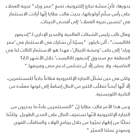
بدورها، كأيّ منصّة تجارةٍ إلكترونية، تضع "ممز ورلد" تجربة العملاء
على رأس سلّم أولوياتها، بحيث قالت عطايا إنّها أرادَت الاستثمار
في ‘تحسين تجربة العملاء‘ إلى أقصى الدرجات.
وقال نائب رئيس الشبكات العالمية والمدير الإداري لـ"إنديفور
كاتاليست"، ألن تايلور: "يسرّنا أن نشارك في الاستثمار في ‘ممز
ورلد‘ إلى جانب ‘ومضة كابيتال‘، فهذا هو الاستثمار الثالث لنا في
المنطقة مع صندوق ‘إنديفور كاتاليست‘ خلال الأشهر الـ12
الماضية، ولا يمكن إلّا أن نتحمّس لدعم منى وفريقها."
ولكن في حين تشكّل التجارة الإلكترونية قطاعاً جاذباً للمستثمرين،
إلّا أنّها أيضاً تتطلّب الكثير من المال إضافةً إلى كونها معقّدة من
الناحية اللوجستية.
وعن هذا الأمر قالت عطايا إنّ "المستثمرين عادةً ما يحذرون من
التجارة الإلكترونية لأنّها تستنزف المال على المدى الطويل. ولكنّنا
تمكّنّا من إظهار تميّزنا من خلال برنامج الولاء والمكافآت القوي
ونموذج عملنا المميّز."