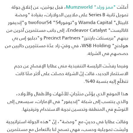
أعلنَت
"ممز ورلد" Mumzworld
، قبل يومَين، عن إغلاق جولة
تمويل ثانية Series B على ملايين الدولارات، بقيادة "ومضة
كابيتال" Wamda Capital و"توفور54" twofour54 و"إنديفور
كاتاليست" Endeavor Catalyst، إلى جانب مستثمرين آخرين من
بينهم "بريسنكت بارتنرز" Precinct Partners و"دبليو إس بي
هولدنج" WSB Holding، في وقتٍ زاد عدّة مستثمِرين حاليين من
حصصهم في الشركة.
وفيما رفضَت الرئيسة التنفيذية منى عطايا الإفصاح عن حجم
الاستثمار الجديد، قالت إنّ الشركة حصلت على أكثر ممّا كانت
تتطلّع إليه بنسبة 40%.
هذا الموقع الذي يؤمّن منتَجاتٍ للأمّهات والأطفال والأولاد،
والذي ينتسب إلى شبكة "إنديفور" في الإمارات، سيسعى إلى
التوسّع في المنطقة وتحسين تجربة الاستخدام وترقيتها.
وقالت عطايا في حديثٍ مع "ومضة"، إنّ "هذه الجولة استراتيجية
وليسَت تمويلية وحسب، فهي تسمح لنا بالتعامل مع مستثمرين