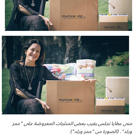
منى عطايا تجلس بقرب بعض المنتَجات المعروضة على "ممز
ورلد". (الصورة من "ممز ورلد")