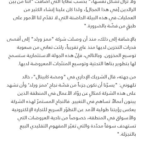
ولا تزال تشكّل نفسها،" بحسب عطايا التي أضافت "أنّنا من بين
الرائدين [في هذا المجال]، ولذا كان علينا إنشاء الكثير من
العمليات في هذه البيئة الحاضنة التي لا تقدّم لنا الأمور على
طبقٍ من فضّة بالضرورة."
بالإضافة إلى ذلك، منذ أن وصلت شركة "ممز ورلد" إلى أقصى
قدرات التخزين لديها منذ عامٍ تقريباً، راحَت تعاني من صعوبة
توسيع المخزون. وبالتالي، فإنّ هذه الجولة الاستثمارية ستسمح
لها بتطوير بناها التحتية وتوسيع المنتَجات المعروضة لديها.
من جهته، قال الشريك الإداري في "ومضة كابيتال"، خالد
تلهوني: "يسرّنا أن نكون جزءاً من قصّة نجاح ‘ممز ورلد‘ وأن نشهد
على هذه الشركة كمثالٍ عن روّاد الأعمال في المنطقة الذين
يبنون أعمالاً تساهم في التغيير. فالنجاح المستمرّ لهذه الشركة
يعكس رؤيتنا طولية الأمد عن التطوّر السريع للتجارة الإلكترونية
والأسواق في المنطقة، خصوصاً من ناحية العروضات التي
تستهدف سوقاً محدّدة والتي تغيّر المفهوم التقليدي البيع
بالتجزئة."