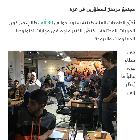
مجتمعٌ مزدهرٌ للمطوِّرين في غزة
تُخرِّج الجامعات الفلسطينية سنوياً حوالي
30 ألف
طالبٍ من ذوي
المهرات المختلفة، يختصّ الكثير منهم في مهارات تكنولوجيا
المعلومات والبرمجة.
في
قطاع
غزة،
غالباً ما
يُنظَر
إلى