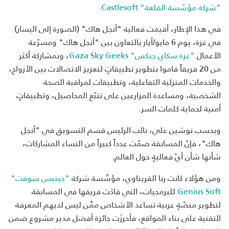
"شركة مؤسّسة القلعة" Castlesoft.
في هذا الإطار، أقيمت فعالية "أنجل هاك" (الصورة إلى اليسار)
في غزة، يوم 6 مايو/أيار بالتعاون بين "أنجل هاك" ومسرّعة
الأعمال
"غزة سكاي جيكس" Gaza Sky Geeks
، وبمشاركة أكثر
من 20 فريقاً قاموا بتطوير تطبيقاتٍ لتعزيز الاتصالات بين الأزواج،
والخدمات المنزلية التفاعلية، وتطبيقات لمراقبة الصحة
الشخصية، ومساعدة المزارعين على تتبّع المحاصيل، وتطبيقاتٍ
أمنية لحماية كلمات السر.
وبحسب نوشين علي، نائب الرئيس قسم التسويق في "أنجل
هاك"، فإنّ المسابقة ضمّت عدداً كبيراً من النساء المشاركات،
شأنها شأن أيّ فعاليةٍ حول العالم.
ومن هؤلاء كانت رنا القريناوي، مؤسِّسة شركة
"جينيس سوفت"
Genius Soft
للبرمجيات، التي قادَت فريقها في المسابقة
لتطوير منصّةٍ عربية تساعد الأشخاص ممَّن ليس لديهم المعرفة
التقنية على بناء المواقع، فأحرزَت جائزة أفضل مدير مشروع ضمن