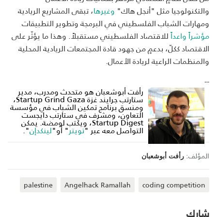
والتكنولوجيا مثل "أنجل هاك"
وغيرها
، تبقى المشاريع الريادية
ومهارات الشباب الفلسطيني في البرمجة وتطوير التطبيقات
مؤشراً واعداً
للاقتصاد الفلسطيني مستقبلاً. وهذا ما يؤثّر على
الاقتصاد ككلّ، بدعمٍ من جهود قادة المجتمعات الريادية المحلية
والمنظمات الراعية لريادة الأعمال.
--
رأفت أبوشعبان هو متحدث ومدرب، مدير
ستارتب جرايند غزة Startup Grind Gaza،
ومنسق برنامج تمكين الشباب في مؤسسة
التعاون، ومشرف في ستارتب دايجست
Startup Digest، ويكتب لومضة. يمكن
التواصل معه عبر "
تويتر
" أو"
لينكدإن
".
المؤلف:
رأفت أبوشعبان
palestine
Angelhack Ramallah
coding competition
شارك