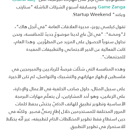
Game Zanga
ومسابقة أسبوع الشركات الناشئة "ستارتب
ويكند" Startup Weekend.
تقول كيلسي رويز، مديرة العلاقات العامة "في أنجل هاك"،
لـ"ومضة": "في كلّ عامٍ لدينا موضوعٌ جديدٌ للمنافسة، ونحن
نحاول سنوياً الحصول على المزيد من المطوِّرين. وهذا العام،
كانت الفعالية عن الخير الاجتماعي والتطبيقات المفيدة
للمجتمعات".
وهذه المنافسة التي شكّلت فرصةً للرياديين والمبرمجين في
فلسطين لإظهار مهاراتهم والتشبيك والتواصل، لم تكن الأخيرة.
على سبيل المثال، حاول صاحب الخلفية في الأعمال والإدارة،
علي الزعانين، وهو أحد المشاركين، أن يتعلّم مهارات البرمجة
الأساسية وتطوير تطبيقٍ للهاتف الذكيّ يختصّ بحفظ كلمات
المرور المختلفة للمستخدِمين خلال إطارٍ زمنيٍّ قصير. ولكنّه في
حين استطاع فقط تطوير المخطّطات الخام لتطبيقه، غير أنّه يخطّط
للاستمرار في تطوير التطبيق.