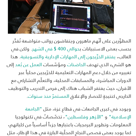
المطوِّرين على أنّهم ماهرون ويتقاضون رواتب متواضعة تُقدَّر
بحسب بعض الاستبيانات ب
حوالي 400 $ في الشهر
. ولكن في
الغالب،
يفتقر الخرِّيجون إلى المهارات الإدارية والتسويقية
. هذا
هو الشيء الذي تهدف
الحاضنات
ومؤسّسات
العمل عن بُعد
إلى
تغييره من خلال دعم المهارات التعليمية للخرّيجين محلياً عبر
الدورات المباشرة، والمسابقات المحلية، والتعلّم التشاركي مع
الأقران، حيث يفتقر الشباب هناك إلى فرص التدريب والتوظيف
الخارجي كنتيجةٍ للحصار والإغلاق
المستمرّ منذ سنوات
.
ويوجد في كبرى الجامعات في قطاع غزة، مثل
"الجامعة
الإسلامية"
و
"الأزهر
وفلسطين"
، تخصّصاتٌ في تكنولوجيا
المعلومات وتطوير البرمجيات باعتبارها جزءاً أساسياً من كلياتهم،
كما يوجد بعض قصص النجاح المحلّية البارزة في هذا الإطار، مثل