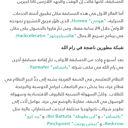
المسابقة، لكنّها قالت إنّ الوقت والجهد اللازمين كانا كبيرين.
أما الفائز الأول في هذه المسابقة فكان تطبيق أتمتة الخدمات
المنزلية،
"هومي" Homee
، الذي طوّر فريق المشروع نموذجه
الأوليّ خلال 24 ساعة فقط، ومن ثمّ فازوا بالحصول على مكان
في برنامج تسريع الأعمال
"هاكسيليريتور" Hackcelerator
.
شبكة مطورين ناضجة في رام الله
بعد أسبوعٍ واحد من المسابقة الأولى، تمّ إقامة مسابقةٍ أخرى
في رام الله في مكتب شركة
"يامسافر" Yamsafer
.
النظام التعليمي في الضفة الغربية يشبه إلى حدٍّ كبيرٍ النظام في
قطاع غزة، بما يخصّ دعم الجامعات لبرامج الحوسبة والبرمجة
للطلاب. ولكنّ السهولة النسبية للظروف الاقتصادية وسهولة
الوصول في الضفة، مقارنةً بالوضع في غزة، عوامل أدّت إلى
تطوير شركات تكنولوجيا مختلفة اجتذبت استثماراتٍ عالية مثل
"يامسافر"
، و
"ابن بطوطة" Ibn Battuta
، و
"ريد كرو"
Redcrow
، و
"بينش بوينت" Pinchpoint
.