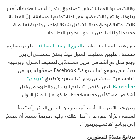
وقالت مديرة العمليات في "صندوق إبتكار" Ibtikar Fund، أمبار
رينوفا، والتي كانت عضواً في لجنة تحكيم المسابقة، إنّ الفعالية
كانت بمثابة فرصةٍ جيدة لتشكيل شبكة تواصل وتجربة تعليمية
مفيدة لأولئك الذين يريدون تطوير التطبيقات.
في هذه المسابقة، قامت
الفرق الأربعة المشارِكة
بتطوير مشاريع
مختلفة: تطبيق لتنظيف المنزل حيث يمكن للشخص أن يرى
ويتواصل مع أشخاص آخرين مستعدّين لتنظيف المنزل؛ وبرمجية
بحث على موقع "فايسبوك" Facebook صممّها فريقٌ من
"يامسافر" للبحث عن وجهات السفر؛ وتطبيق
"بريدي"
Bareedee
الذي يختص بتسليم الرسائل والطرود من قبل
أشخاص مستقلّين Freelancers، والذي فاز بالمركز الأوّل.
وعن هذا الأمر، قال أحمد أبو عمر من الفريق الفائز، إنّه "حقاً
لشعور رائعٌ أن تفوز في ’أنجل هاك‘، ولهي فرصةٌ مميزةٌ أن تنضمّ
إلى برنامج ’هاكسيليريتور‘".
برنامجٌ متقدّمٌ للمطورين