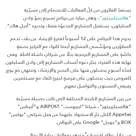
يستعدّ الفائزون من كلّ الفعاليات للانضمام إلى مسرّعة
"هاكسيليريتور"
، وهي عبارة عن برنامج تسريع نموّ وادي
السليكون، يستقبل المشاريع المدعوّة فقط، وتديره "أنجل هاك".
يدوم هذا البرنامج على 12 أسبوعاً كفترةٍ للإرشاد عن بعُد، تدعم
المطوّرين ومؤسِّسي المشاريع أينما كانوا، مع التركيز بصفةٍ
خاصّةٍ على المشاريع البرمجية بدلاً من شركاتٍ ناشئة كاملة. وفي
نهاية هذه الفترة، يتمّ دعوة أصحاب المشاريع إلى وادي السليكون
لمدّة أسبوع يحصلون فيها على النصح والإرشاد، وتنتهي مع يومٍ
للعروض حيث يحصلون على فرصةٍ كبيرةٍ للقاء مع مستثمرين
رفيعي المستوى والتواصل معهم.
من بين المشاريع الناجحة المختلفة التي كانت حصيلة مسرّعة
"هاكسيليريتور"، شركتا "ايربوست" AIRPOST و"أبيتاس"
Appetas اللتان تمّ الاستحواذ عليهما من قبل شركتي "بوكس"
BOX و"جوجل" Google على التوالي.
من خلال نظامٍ اقتصاديٍّ مزدهر بفعاليات ريادة الأعمال