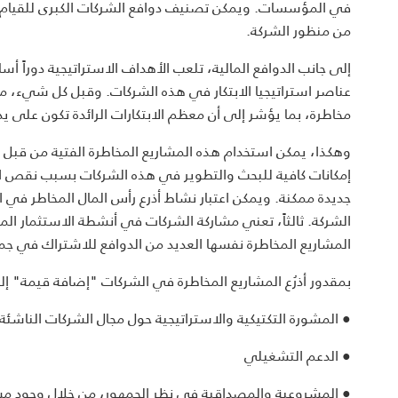
في المؤسسات. ويمكن تصنيف دوافع الشركات الكبرى للقيام ب
من منظور الشركة.
إلى جانب الدوافع المالية، تلعب الأهداف الاستراتيجية دوراً أس
عناصر استراتيجيا الابتكار في هذه الشركات. وقبل كل شيء، م
مخاطرة، بما يؤشر إلى أن معظم الابتكارات الرائدة تكون على ي
وهكذا، يمكن استخدام هذه المشاريع المخاطرة الفتية من قبل 
إمكانات كافية للبحث والتطوير في هذه الشركات بسبب نقص القد
جديدة ممكنة. ويمكن اعتبار نشاط أذرع رأس المال المخاطر في 
الشركة. ثالثاً، تعني مشاركة الشركات في أنشطة الاستثمار الم
المشاريع المخاطرة نفسها العديد من الدوافع للاشتراك في جمع
بمقدور أذرُع المشاريع المخاطرة في الشركات "إضافة قيمة" إل
● المشورة التكتيكية والاستراتيجية حول مجال الشركات الناشئة 
● الدعم التشغيلي
● المشروعية والمصداقية في نظر الجمهور، من خلال وجود م