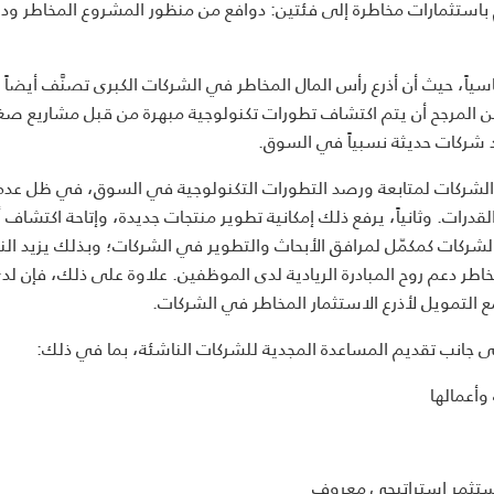
استثمارات مخاطرة إلى فئتين: دوافع من منظور المشروع المخاطر ودو
اسياً، حيث أن أذرع رأس المال المخاطر في الشركات الكبرى تصنَّف أيضاً ك
ن المرجح أن يتم اكتشاف تطورات تكنولوجية مبهرة من قبل مشاريع صغ
د شركات حديثة نسبياً في السوق.
الشركات لمتابعة ورصد التطورات التكنولوجية في السوق، في ظل عدم 
رات. وثانياً، يرفع ذلك إمكانية تطوير منتجات جديدة، وإتاحة اكتشاف
الشركات كمكمّل لمرافق الأبحاث والتطوير في الشركات؛ وبذلك يزيد ال
خاطر دعم روح المبادرة الريادية لدى الموظفين. علاوة على ذلك، فإن لد
 التمويل لأذرع الاستثمار المخاطر في الشركات.
ى جانب تقديم المساعدة المجدية للشركات الناشئة، بما في ذلك:
وأعمالها
ستثمر استراتيجي معروف