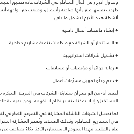
وتحاول أذرع رأس المال المخاطر في الشركات عادة تحقيق القيمة
طرحت نفسها على أنها صاحبة رأسمال، وضعت في واجهة أنشطة 
أنشطة هذه الأذرع ليشمل ما يلي:
● إنشاء حاضنات أعمال داخلية
● الاستثمار أو الشراكة مع منظمات تنمية مشاريع مخاطرة
● تشكيل شراكات استراتيجية
● رعاية جوائز أو مؤتمرات أو مسابقات
● دعم و/ أو تمويل مسرِّعات أعمال
أعتقد أنه من الواضح أن مشاركة الشركات في المرحلة المبكرة من ا
المستقبل؛ إذ لا يمكنك تغيير نظام لا تفهمه. ومن يعرف قطاع 
كما تحصل الشركات الناشئة المشاركة في النموذج التعاوني لت
في المشاريع المخاطرة وكذلك العملاء. وتُعتبر المشاركة المتزا
على الطلب. فهذا النموذج الاستثماري الأكثر ذكاءً يضاعف من ن