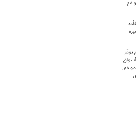
افع
أحد
يرة
توفّر
 أسواق
نمو في
ى