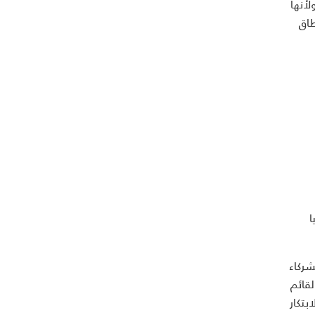
لأنها
طاق
ا
شركاء
لقائم
بتكار