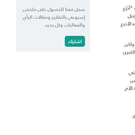
"أذرُع
سجل معنا للحصول على ملخص
تمتلك شركات مثل "جوجل" Google ومايكروسوفت Microsoft ونوكيا Nokia وإنتل
إسبوعي بالتقارير ومقالات الرأي
 الأذرع
والفعاليات وكل جديد.
اشترك
ولكن
لكبرى
تي
من
الأم
ذ