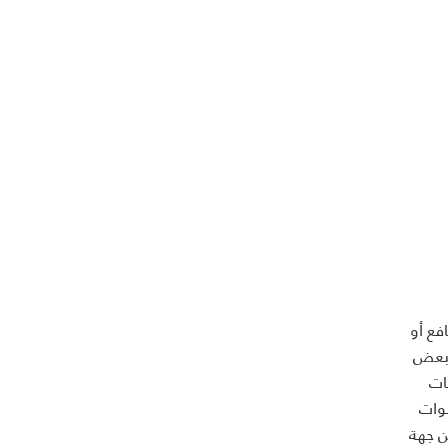
فع أو
البعض
ات
نوات
ن جهة