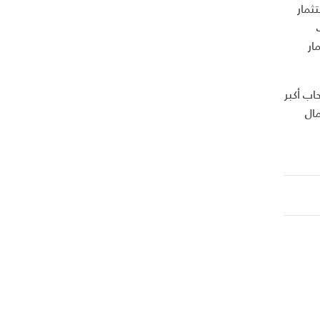
ثمار
ار
اب أكبر
ال