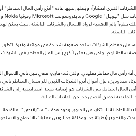
ركات الكبرى انتشاراً، ويُطلق عليها عادة "أذرُع رأس المال المخاطر" أو 
المشاريع في الشركات الكبرى". وكمثال على ذلك، 
ّ ذلك تطوراً بالغ الأهمية لرواد الأعمال والشركات الناشئة، حيث يمكن لهذه
ات الناشئة.
 فيه، فإن معظم الشركات ستجد صعوبة شديدة في مواكبة وتيرة التطور. 
رصة سانحة لهم. ولكن هل يمكن لأذرع رأس المال المخاطر في الشركات ا
أنه رأس مال مخاطر تقليدي. ولكن ثمة فارق، ففي حين تأتي الأموال ال
ركاء محدودين، فإن أموال أذرع الشركات الكبرى للرأسمال المخاطر تأتي 
س المال المخاطر في الشركات هو إضافة قيمة استراتيجية إلى الشركة 
التقليدية تحقيق أقصى قدر من العائدات المالية.
بيئة الحاضنة للابتكار، من الحيوي وجود هدف "استراتيجي". فالقيمة
 والتطوير (بطيئة جداً ومكلفة جداً) وبين عمليات الاندماج والاستحوا