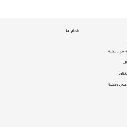
English
 مع ومضة
نا
كارياً
على ومضة