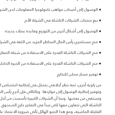
● الوصول إلى أصحاب مواهب تكنولوجيا المعلومات لدى الشرك
● بيع منتجات الشركات الناشئة في الشركة الأم
● الوصول إلى أشكال أخرى من التوزيع وقاعدة عملاء جديدة
● منح مستثمري رأس المال المخاطر المزيد من الثقة في الشرك
● منح الشركات الناشئة القدرة على الاستفادة من شبكة المعارف
● منح الشركات الناشئة القدرة على الاستفادة من الخبرة الداخلي
● توفير مسار ممكن للتخارج
من زاوية أخرى، ثمة خطر أخلاقي يتمثل في إمكانية امتصاص الش
وتوفير إمكانية الوصول إلى مواردها. وبالتالي فإن أذرع رأس ا
وتستقي من بعضها. وبما أن الشركات الكبيرة تأسست من أجل ال
الناشئة التي تتعاون معها لكي تبدأ في التفكير خارج الصندوق
القليلة الماضية، ومع هذا النمو الهائل تأتي ضرورة الاعتماد 