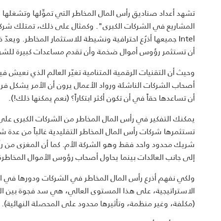
تشهد أعداد صناديق رأس المال المخاطر التي تموِّلها وتشغلها الش
Intel جميعها أذرُع احترافية ونشيطة للاستثمار المخاطر. ويعد
أن تستثمر رؤوس أموال ضخمة وأن تقدم مساعدات كبيرة للشرك
وحيث أن التقنيات الرقمية المتنامية تغيّر العالم الذي نعيش
أصحاب الشركات الناشئة ورواد الأعمال يرون أن الأمر يشكل ف
أن تساعدها حقاً في أن تكون أكثر ابتكاراً؟ (نعم يمكنها ذلك!).
يمكنك التفكير في رأس المال المخاطر من الشركات الكبرى على 
تستثمرها شركات رأس المال المخاطر التقليدية غالباً من عدة ش
شريك محدود واحد فقط وهو الشركة الأم. كما أن المغزى من رأ
إلى جانب العائدات بينما يحاول أصحاب رؤوس الأموال المخاطرة 
ولكي نفهم أذرع رأس المال المخاطر في الشركات ودورها في ال
الاستراتيجية، على هذا المستوى العالي، هي سد فجوة بين البحث
(مكلفة، وغير منظمة، وتأثيرها محدود على المحصلة النهائية).