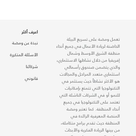
اعرف أكثر
تعمل ومضة على تسريع البيئة
نبذة عن ومضة
الحاضنة لريادة الأعمال في جميع أنحاء
منطقة الشرق الأوسط وشمال
الأسئلة المتكررة
إفريقيا من خلال نشاطها الاستثماري،
شركائنا
والذي يتضمن صندوق رأسمالي
استثماري متعدد المراحل والمجالات
قانوني
هو الأكثر نشاطاً حيث يستثمر في
التكنولوجيا التي تتمتع بإمكانيات
للنمو أو في الشركات الناشئة التي
تعتمد على التكنولوجيا في جميع
أنحاء المنطقة. كما تعتبر ومضة
المنصة المعرفية الرائدة في
المنطقة حيث تقدم برامج متكاملة،
من بينها الريادة الفكرية والأبحاث