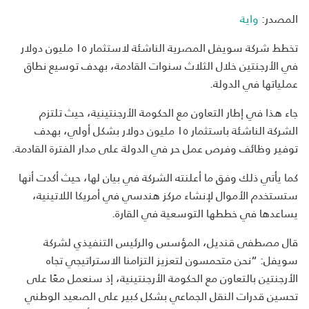
المصدر:
واية
تخطط شركة سويفل المصرية الناشئة لاستثمار ١٥ مليون دولار
في الأرجنتين خلال الثلاث سنوات القادمة، بهدف توسيع نطاق
عملياتها في الدولة
.
جاء هذا في إطار التعاون مع الحكومة الأرجنتينية، حيث تلتزم
الشركة الناشئة باستثمار ١٥ مليون دولار بشكل أولي، بهدف
توفير وظائف وفرص عمل حر في الدولة على مدار الفترة القادمة
.
كما يأتي ذلك وفق ما أعلنته الشركة في بيان لها، حيث أكدت أنها
ستستخدم الأموال لإنشاء مركز هندسي في أمريكا اللاتينية،
يساعدها في خططها التوسعية في القارة
.
قال مصطفى قنديل، المؤسس والرئيس التنفيذي لشركة
سويفل: “نحن متحمسون لتعزيز التزامنا الاستراتيجي تجاه
الأرجنتين بالتعاون مع الحكومة الأرجنتينية، إذ سنعمل معًا على
تحسين قدرات النقل الجماعي بشكل كبير على الصعيد الوطني