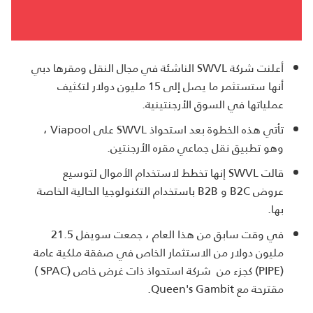
أعلنت شركة
SWVL
الناشئة في مجال النقل ومقرها دبي
أنها ستستثمر ما يصل إلى 15 مليون دولار لتكثيف
عملياتها في السوق الأرجنتينية
.
تأتي هذه الخطوة بعد استحواذ
SWVL
على
Viapool
،
وهو تطبيق نقل جماعي مقره الأرجنتين
.
قالت
SWVL
إنها تخطط لاستخدام الأموال لتوسيع
عروض
B2C
و
B2B
باستخدام التكنولوجيا الحالية الخاصة
بها
.
في وقت سابق من هذا العام ، جمعت سويفل
21.5
مليون دولار من الاستثمار الخاص في صفقة ملكية عامة
(
PIPE
) كجزء من شركة استحواذ ذات غرض خاص (
SPAC
)
مقترحة مع
Queen's Gambit
.