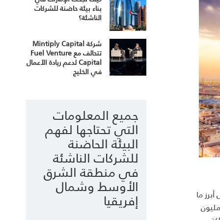
بناء بيئة حاضنة للشركات
الناشئة؟
شركة Mintiply Capital
تتحالف مع Fuel Venture
Capital لدعم ريادة الأعمال
في الخليج
جميع المعلومات
التي تحتاجها لفهم
البيئة الحاضنة
للشركات الناشئة
في منطقة الشرق
الأوسط وشمال
برز ما
إفريقيا
يمة ٦٤٧ مليون
لكة