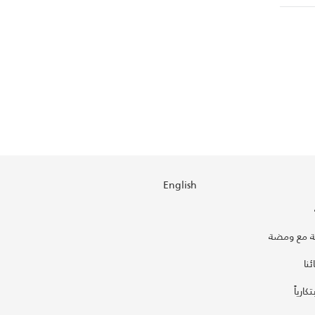
English
 مع ومضة
نا
كارياً