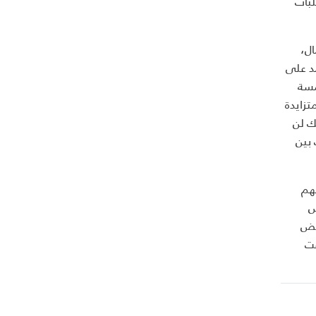
لبات
ال،
 التي تعتمد على
مسة
 المتزايدة
ك لن
ت بين
هم
س
بعض
عت