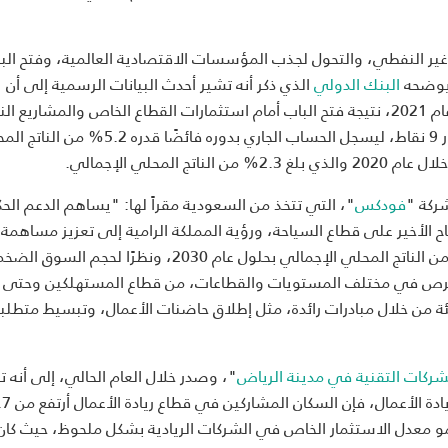
غير النفطي، والتحول لجذب المؤسسات الاقتصادية العالمية، وفتح البا
 يوضحه
البنك الدولي
الذي ذكر أنه تشير أحدث البيانات الرسمية إلى أن
الاقتصاد السعودي الغير نفطي سجل نموًا بنسبة 5.1% في عام 2021، نتيجة فتح الباب أمام استثمارات القطاع الخاص والمشاري
بالسوق المحلي ليساهم ذلك في انخفض معدل البطالة بمقدار 9 نقاط، ليسجل الحساب الجاري بدوره فائضًا قدره
محلي الإجمالي.
ركة "
فودكس
"، التي تتخذ من السعودية مقراً لها
:
"يساهم الدعم الح
الأخير على قطاع السياحة، ورؤية المملكة الرامية إلى تعزيز مساهمة
الشركات الصغيرة والمتوسطة في الاقتصاد لتصل إلى %35 من الناتج المحلي الإجمالي بحلول عام 2030، ونظرًا لحجم السوق
لفرص في مختلف المستويات والقطاعات، من قطاع المستهلكين وحتى 
 من خلال مبادرات رائدة، مثل إطلاق حاضنات الأعمال، وتبسيط متطلب
شركات التقنية في مدينة الرياض
"، وصدر خلال العام الحالي، إلى أنه تع
202، وذلك بالإضافة إلى نمو معدل الاستثمار الخاص في الشركات الريادية بشكل ملحوظ، حيث 