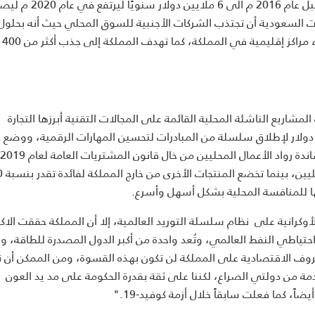
مبلغ تمويل رأس المال الجريء للشركات الناشئة في المملكة قبل عام 016
ط نمو سنوي يبلغ 35%، كما استطاعت السعودية أن تجتذب الشركات الأجنبية للسوق المحلي حيث أنه بحلو
عام 2021، 
شاريع الناشئة المحلية القائمة على المجالات التقنية أبرزها التجارة
ية والتكنولوجيا المالية، مثل تخصيصها مبلغ 1.2 مليار دولار لإطلاق سلسلة من المبادرات لتحسين المهارات الرقمية، وو
ا للمنافسة المحلية بشكل أسهل وأسرع.
أوكرانية على نظام سلسلة التوريد العالمية، إلا أن المملكة حققت الاكت
جال الطاقة والموارد، حيث تمتلك قرابة 25% من احتياطي النفط العالمي، وتُعد واحدة من أكبر الدول المصدرة للطاقة،
ظروف الاقتصادية على المملكة لن تكون بهذه القسوة، ومن الممكن أن ن
ة من دولتي الصراع، لكننا على ثقة بقدرة الحكومة على مد يد العون
ً، كما فعلت سابقاً خلال أزمة كوفيد-19."