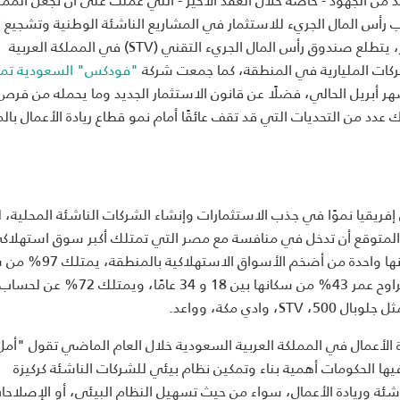
ذب رأس المال الجريء للاستثمار في المشاريع الناشئة الوطنية وتشجيع 
، يتطلع صندوق رأس المال الجريء التقني
(STV)
في المملكة العربية
شركات المليارية في المنطقة، كما جمعت شركة
"فودكس" السعودية تموي
هر أبريل الحالي، فضلًا عن قانون الاستثمار الجديد وما يحمله من فرص
 عدد من التحديات التي قد تقف عائقًا أمام نمو قطاع ريادة الأعمال بال
ريقيا نموًا في جذب الاستثمارات وإنشاء الشركات الناشئة المحلية، ل
من المتوقع أن تدخل في منافسة مع مصر التي تمتلك أكبر سوق استهلاك
بالمنطقة مدفوع بنمو سكاني هائل، فتعتمد في ذلك على كونها واحدة من
لهواتف ذكية، بالإضافة إلى امتلاكها سرعة إنترنت عالية، كما يتراوح عمر 43% من سكانها بين 18 و 34 عامًا، ويمتلك 72% عن لحسا
لوبال 500،
STV
، وادي مكة، وواعد.
ة الأعمال في المملكة العربية السعودية خلال العام الماضي تقول "أمل
يها الحكومات أهمية بناء وتمكين نظام بيئي للشركات الناشئة كركيزة
اشئة وريادة الأعمال، سواء من حيث تسهيل النظام البيئي، أو الإصلاحا