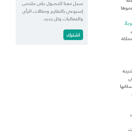
سجل معنا للحصول على ملخص
نموها
إسبوعي بالتقارير ومقالات الرأي
والفعاليات وكل جديد.
لاً
اشترك
مملكة
درجة
ي
 أضخم الأسواق الاستهلاكية بالمنطقة، يمتلك 97% من سكانها
ب
ت