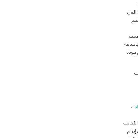
التي
أوضح
 تمت
بالإضافة
ق جودة
ت
ة
"،
ن الأجانب
برام