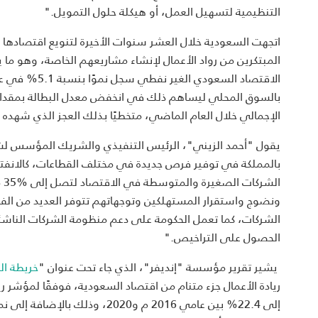
التنظيمية لتسهيل العمل، أو هيكلة حلول التمويل."
اتجهت السعودية خلال العشر سنوات الأخيرة لتنويع اقتصادها 
المبتكرين من رواد الأعمال لإنشاء مشاريعهم الخاصة، وهو ما
الإجمالي خلال العام الماضي، متخطيًا بذلك العجز الذي شهده خلال عام 2020 والذي بلغ 2.3% من الناتج ال
يقول "أحمد الزيني"، الرئيس التنفيذي والشريك المؤسس لش
بالمملكة في توفير فرص جديدة في مختلف القطاعات، كالانفتاح 
ونضوج واستقرار المستهلكين وتوجهاتهم تتوفر العديد من ا
الشركات، كما تعمل الحكومة على دعم منظومة الشركات الناشئة
الحصول على التراخيص."
يشير تقرير مؤسسة "إنديفر"، الذي جاء تحت عنوان "
خريطة ال
إلى 22.4% بين عامي 2016 م و0