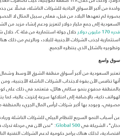
واحدة من أكبر الأسواق الجاذبة للشركات الناشئة، فضلًا عن ج
بصورة لم تعهدها البلاد من قبل، فعلى سبيل المثال لا الحصر
السعودية إلى جمع مليار دولار لتعزيز ودعم إنشاء مزيد من ال
قدره 170 مليون دولار
خلال جولة استثمارية من فئة
C
، خلال ش
استثمارية لجذب الشركات الأجنبية للبلاد، وبالرغم من ذلك هناك
وتطويره بالشكل الذي ينتظره الجميع.
سوق واسع
تعتبر السعودية من أكبر أسواق منطقة الشرق الأوسط وشمال إف
أنها تنافس الأن بقوة لاجتذاب الشركات الناشئة الأجنبية، و
مصرفي، ويوجد بها أكبر شركات لرأس المال الجريء بالمنطقة مثل ج
عن أسباب النمو السريع للنظام البيئي للشركات الناشئة ورياد
دخان"، الشريكة في
500
Global
: "نحن الآن في مرحلة تدرك ف
اقتصادية، لذلك هناك برامج حكومية لدعم الشركات التقنية الن