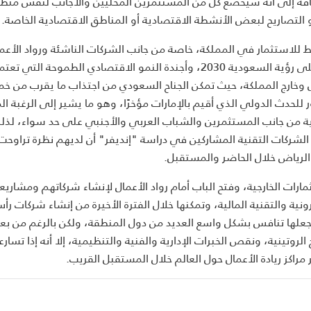
ضافة إلى أنه سيخضع كل من المستثمرين المحليين والأجانب لنفس متط
التصاريح لبعض الأنشطة الاقتصادية أو المناطق الاقتصادية الخاصة.
ط للاستثمار في المملكة، خاصة من جانب الشركات الناشئة ورواد الأعم
فقد سلطت مشاركة المملكة في "أكسو دبي 2020" الضوء على رؤية السعودية 2030، وأجندة النمو الاقتصادي الطموحة
ل وخارج المملكة، حيث تمكن الجناح السعودي من اجتذاب ما يقرب من خ
ي الحاضرين، أي ما يوازي 25% من الحضور للحدث الدولي الذي أقيم بالإمارات مؤخرًا، وهو ما يشير إلى الرغبة
ة من جانب المستثمرين والشباب العربي والأجنبي على حد سواء، لذل
 أكد ما يقرب من 97% من مؤسسي الشركات التقنية المشاركين في دراسة "إنديفر" أن لديهم نظرة تراوح
في الرياض خلال الحاضر والمستقبل.
ات الخارجية، وفتح الباب أمام رواد الأعمال لإنشاء شركاتهم ومشاريع
ونية والتقنية المالية، وتمكنها خلال الفترة الأخيرة من إنشاء شركات رأ
 جعلها تنافس بشكل واسع العديد من دول المنطقة، ولكن بالرغم من 
لروتينية، ونقص الخبرات الإدارية والفنية والتنظيمية، إلا أنه إذا تسار
راكز ريادة الأعمال حول العالم خلال المستقبل القريب.