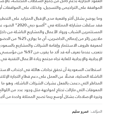
العقود التجارية بدعم كامل من جميع السلطات المختصة، بالإ
الموافقة على التراخيص والتسجيل، وكذلك على الموافقات أو 
وما يوضح بشكل أكثر واقعية مدى الإقبال المتزايد على التخطي
المستثمرين الشباب ورواد الأعمال والمشاريع الناشئة من داخ
ملايين زائر من إجمال
لمعرفة ظروف الاستثمار وإقامة الشركات والمشاريع بالسعودي
نتعجب عندما نعرف أنه قد
الإيجابية والإيجابية للغاية تجاه مجتمع ريادة الأعمال التقنية 
استطاعت السعودية أن تحقق نجاحات هائلة في اجتذاب الاستثمار
الناشئة المحلية، فضلًا عن العمل على دعم قطاع التجارة الإلكتر
المخاطر التي دعمت بالفعل عشرات الشركات الناشئة، وهو ما
المعوقات التي مازالت تحتاج لمواجهة مثل وجود عدد من اللوائح ا
وتيرة الإصلاحات بشكل أوسع ربما تصبح المملكة واحدة من أكبر م
المؤلف:
عمرو سليم