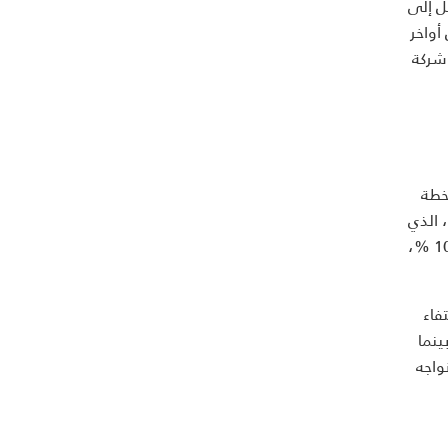
2 م الى 6 ملايين دولار سنويًا ليرتفع في عام 2020 م ليصل إلى
ل أواخر
وقعت أكثر من 40 شركة أجنبية على تراخيص لإنشاء مراكز إقليمية في المملكة، كما تهدف المملكة إلى جذب أكثر من 400 شركة
ضع خطة
طموحة ليصبح واحدًا من كل 100 مواطن سعودي مبرمجًا، ومساندة رواد الأعمال المحليين من خال قانون المشتريات العامة لعام 2019، الذي
طالب الجهات الحكومية بشراء منتجات معينة من المزودين المحليين، بينما تخضع المنتجات الأخرى من خارج المملكة لفائدة تقدر بنسبة 10 %،
فاء
 وبينما
واجه