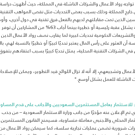
تواجه رواد الأعمال والشركات الناشئة في المملكة، حيث أظهرت دراسة
لى خارج المملكة وذلك بسبب بعض التحديات مثل نقص المواهب التقنية 
اتهم، حيث أن أكثر من 90% من المؤسسين الذين تمت مقابلتهم لديهم بالفعل فرق تقنية في دول أخرى، و
84% من المؤسسين أن استقطاب المواهب للمناصب الإدارية يشكل عقبة رئيسية أو خطيرة بينما أجاب 63% من المشاركين أن توفر
والتشريعات الحكومية تحديات كبيرة لما يقارب نصف رواد الأعمال الذين
كين في الدراسة أن العثور على رأس المال يعتبر تحديًا كبيرًا أو خطيرًا بالنسبة لهم، 
لمحتملين في الشركات التقنية المحلية، يمثل تحديًا كبيرًا بسبب اعتقادهم بتفو
عمال وتشجيعهم، إلا أنه لا تزال اللوائح قيد التطوير، ويمكن للإصلاحا
ات الناشئة للعمل بشكل أوسع."
 للاستثمار يعامل المستثمرين السعوديين والأجانب على قدم المساوا
 تم الإعلان عنه مؤخرًا من جانب وزارة الاستثمار السعودية – من جذب
ية بنسبة 50٪، حيث يعامل الاستثمار المحلي والأجنبي معاملة متساوية، فسيمنح القانون المستثمري
ارات ضرورية تضمن عمليات تجارية سلسة، كما سيمكن رواد الأعمال من إ