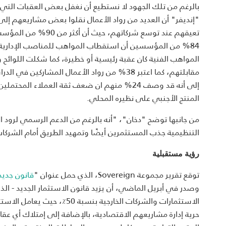
بالرغم من تلك الجهود لا نستطيع أن نغفل بعض العقبات التي 
"إنديفر" أن العديد من رواد الأعمال نقلوا بعض مشاريعهم إ
تعيقهم عند توسع شرك
المواهب الفنية كان عقبة رئيسية أو خطيرة، كما شكلت اللوائح 
مقابلتهم، كما اعتبر 38% من رواد الأعمال المشار
إلى أنه قد وصف 24% منهم ان ضعف ثقة العملاء ا
المنتج الأجنبي على نظيره المحلي.
من جانبها توضح "دخان"، "أنه بالرغم من الدعم الرسمي لرود الأ
التنظيمية جذب المستثمرين أيضًا وتمهيد الطريق أمام الشرك
رؤية مستقبلية
توقع تقرير مجموعة
Sovereign
، الذي حمل عنوان "
قانون جديد
وصدر في أبريل الماضي، أن يزيد قانون الاستثمار الجديد - الذي
الاستثمارات والشركات الخارج
حرية إدارة مشاريعهم الاقتصادية، بالإضافة إلى إمتلاك أي عق