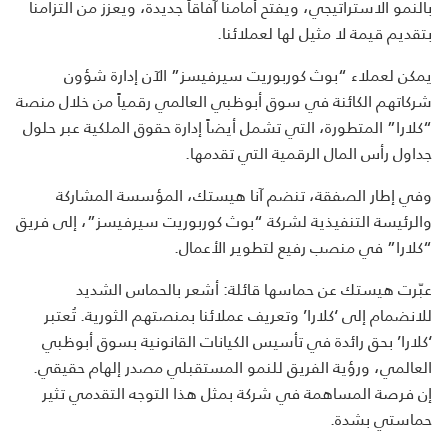
بالنمو الاستراتيجي، ويفتح أمامنا آفاقاً جديدة، ويعزز من التزامنا
بتقديم قيمة لا مثيل لها لعملائنا
.
يمكن لعملاء “بوث كوربوريت سيرفيسز” الآن إدارة شؤون
شركاتهم الكائنة في سوق أبوظبي العالمي رقمياً من خلال منصة
“كلارا” المتطورة، التي تشمل أيضاً إدارة حقوق الملكية عبر حلول
جداول رأس المال الرقمية التي تقدمها
.
وفي إطار الصفقة، تنضم آنا هيستك، المؤسسة المشاركة
والرئيسة التنفيذية لشركة “بوث كوربوريت سيرفيسز”، إلى فريق
“كلارا” في منصب رفيع لتطوير الأعمال
.
عبّرت هيستك عن حماسها قائلة
:
أشعر بالحماس الشديد
للانضمام إلى ‘كلارا’ وتعريف عملائنا بمنصتهم الثورية. تُعتبر
‘كلارا’ بحق رائدة في تأسيس الكيانات القانونية بسوق أبوظبي
العالمي، ورؤية الفريق للنمو المستقبلي مصدر إلهام حقيقي.
إن فرصة المساهمة في شركة بمثل هذا التوجه التقدمي تثير
حماستي بشدة
.