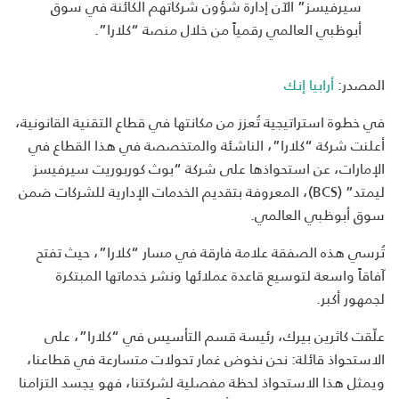
سيرفيسز” الآن إدارة شؤون شركاتهم الكائنة في سوق
أبوظبي العالمي رقمياً من خلال منصة “كلارا”.
المصدر:
أرابيا إنك
في خطوة استراتيجية تُعزز من مكانتها في قطاع التقنية القانونية،
أعلنت شركة “كلارا”، الناشئة والمتخصصة في هذا القطاع في
الإمارات، عن استحواذها على شركة “بوث كوربوريت سيرفيسز
ليمتد” (
BCS
)، المعروفة بتقديم الخدمات الإدارية للشركات ضمن
سوق أبوظبي العالمي
.
تُرسي هذه الصفقة علامة فارقة في مسار “كلارا”، حيث تفتح
آفاقاً واسعة لتوسيع قاعدة عملائها ونشر خدماتها المبتكرة
لجمهور أكبر
.
علّقت كاثرين بيرك، رئيسة قسم التأسيس في “كلارا”، على
الاستحواذ قائلة
:
نحن نخوض غمار تحولات متسارعة في قطاعنا،
ويمثل هذا الاستحواذ لحظة مفصلية لشركتنا، فهو يجسد التزامنا