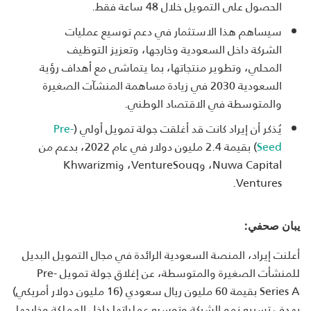
الحصول على التمويل خلال 48 ساعة فقط.
سيساهم هذا الاستثمار في دعم توسيع عمليات
الشركة داخل السعودية وخارجها، وتعزيز التوظيف
المحلي، وتطوير منتجاتها، بما يتماشى مع أهداف رؤية
السعودية 2030 في زيادة مساهمة المنشآت الصغيرة
والمتوسطة في الاقتصاد الوطني.
يُذكر أن إيراد كانت قد أغلقت جولة تمويل أولي (
Pre-
Seed
) بقيمة 2.4 مليون دولار في عام 2022، بدعم من
Nuwa Capital، وVentureSouq، وKhwarizmi
Ventures.
يبان صحفي:
أعلنت إيراد، المنصة السعودية الرائدة في مجال التمويل البديل
للمنشأت الصغيرة والمتوسطة، عن إغلاق جولة تمويل Pre-
Series A بقيمة 60 مليون ريال سعودي (16 مليون دولار أمريكي)
بهدف تسريع نمو الشركة وتوسيع عملياتها داخل المملكة وخارجها.