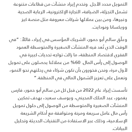
التمويل محدد الأجل. وتخدم إيراد منشآت من قطاعات متنوعة
تشمل التجزئة، الضيافة، التجارة الإلكترونية، الرعاية الصحية
وغيرها، ومن بين عملائها شركات معروفة مثل منصة كيز
وويكسانا ونودايت.
وعلّق سالم أبو حمور، الشريك المؤسس في إيراد، قائلاً: “في
الوقت الذي تُعد فيه المنشآت الصغيرة والمتوسطة العمود
الفقري لاقتصاد المنطقة، ما زالت تواجه تحديات كبيرة في
الوصول إلى رأس المال. 60% من عملائنا يحصلون على تمويل
لأول مرة، ونحن فخورون بأن نكون شركاء في رحلتهم نحو النمو،
ونعمل على تعزيز الشمول المالي في المنطقة.”
تأسست إيراد عام 2022 من قبل كل من سالم أبو حمور، فارس
يغمور، عبد الملك المحيني، ويوسف سعيد، بهدف تمكين
المنشآت الصغيرة والمتوسطة من الوصول إلى حلول تمويل
رأس مال عامل سريعة ومرنة ومتوافقة مع أحكام الشريعة
الإسلامية، وذلك عبر الاستفادة من التقنيات الحديثة وتحليل
البيانات.