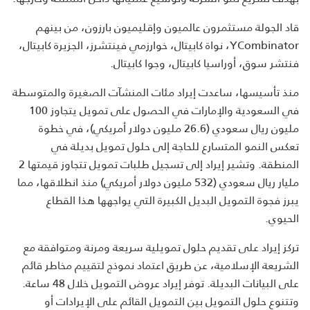
قاد الجولة مستثمرون عالميون وإقليميون بارزون، من بينهم
YCombinator، نواة كابيتال، خوارزمي فينتشرز، الجزيرة كابيتال،
فنتشر سوق، أوراسيا كابيتال، وجوا كابيتال.
منذ تأسيسها، ساعدت إيراد مئات المنشآت الصغيرة والمتوسطة
في السعودية والإمارات في الحصول على تمويل يتجاوز 100
مليون ريال سعودي (26.6 مليون دولار أمريكي)، في خطوة
تعكس النمو المتسارع للحاجة إلى حلول تمويل بديلة في
المنطقة. وتشير إيراد إلى تسجيل طلبات تمويل تتجاوز قيمتها 2
مليار ريال سعودي (532 مليون دولار أمريكي) منذ انطلاقها، مما
يبرز فجوة التمويل البديل الكبيرة التي يواجهها هذا القطاع
الحيوي.
تركز إيراد على تقديم حلول تمويلية سريعة ومرنة ومتوافقة مع
الشريعة الإسلامية، عن طريق اعتماد نموذج لتقييم مخاطر قائم
على البيانات البديلة. توفر إيراد عروض التمويل خلال 48 ساعة.
وتتنوع حلول التمويل بين التمويل القائم على الإيرادات أو