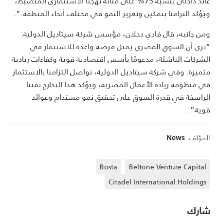
عائد داخلي بنسبة 75% على متانة نهجنا الاستثماري المنضبط،
ويؤكد التزامنا بتمكين وتعزيز النمو في مختلف أنحاء المنطقة.”.
ومن جانبه، قال فادي دحلان، مؤسس شركة سيتاديل الدولية:
“نرى أن السوق المصري يمثل فرصة واعدة للاستثمار في
الشركات الناشئة، مدعومًا بأسس اقتصادية قوية وكفاءات ريادية
متميزة. وفي شركة سيتاديل الدولية، نواصل التزامنا بالاستثمار
في منظومة ريادة الأعمال المصرية، ويؤكد هذا التخارج ثقتنا
الراسخة في قدرة السوق على تحقيق نمو مستدام وعوائد
قوية”.
المؤلف:
News
Bosta
Beltone Venture Capital
Citadel International Holdings
شارك