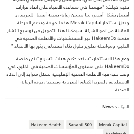
حكيم هيلث: "مهمتنا هي مساعدة الأطباء على اتخاذ قرارات
أفضل بشكل أسرع، بما يضمن رعاية صحية أفضل للمرضى.
ويعزز استثمار Merak Capital هذه المهمة ويدعم المرحلة
المقبلة من نمو الشركة. سيمكننا هذا التمويل من توسيع انتشار
منصة HakeemDx عبر المستشفيات والأنظمة الصحية في
الخليج، ومواصلة تطوير حلول ذكاء اصطناعي يثق بها الأطباء."
ومع هذا الاستثمار، تستعد حكيم هيلث لتسريع تبني منصة
HakeemDx على مستوى المؤسسات الصحية في الخليج، في
وقت تتجه فيه الأنظمة الصحية الإقليمية بشكل متزايد إلى الذكاء
الاصطناعي لتعزيز الكفاءة السريرية وتحسين جودة الرعاية
الصحية.
المؤلف:
News
Hakeem Health
Sanabil 500
Merak Capital
healthtech