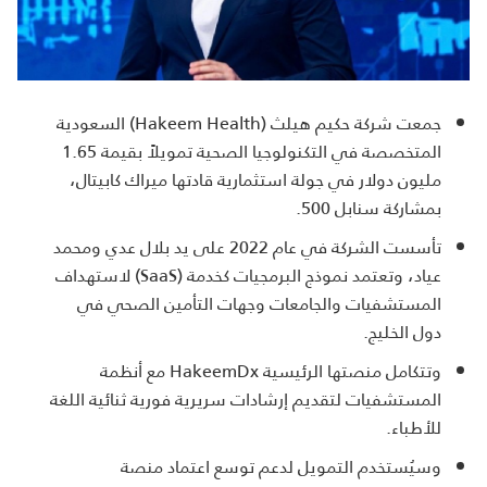
جمعت شركة حكيم هيلث (Hakeem Health) السعودية
المتخصصة في التكنولوجيا الصحية تمويلاً بقيمة 1.65
مليون دولار في جولة استثمارية قادتها ميراك كابيتال،
بمشاركة سنابل 500.
تأسست الشركة في عام 2022 على يد بلال عدي ومحمد
عياد، وتعتمد نموذج البرمجيات كخدمة (SaaS) لاستهداف
المستشفيات والجامعات وجهات التأمين الصحي في
دول الخليج.
وتتكامل منصتها الرئيسية HakeemDx مع أنظمة
المستشفيات لتقديم إرشادات سريرية فورية ثنائية اللغة
للأطباء.
وسيُستخدم التمويل لدعم توسع اعتماد منصة