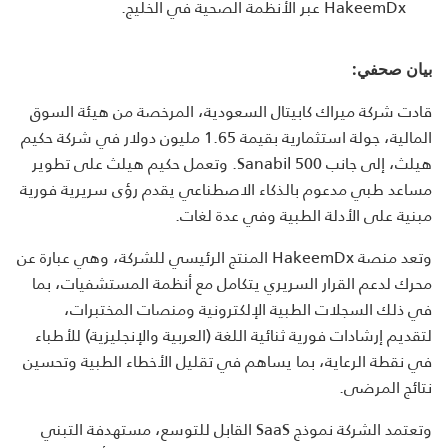
HakeemDx عبر الأنظمة الصحية في الخليج.
بيان صحفي:
قادت شركة ميراك كابيتال السعودية، المرخصة من هيئة السوق
المالية، جولة استثمارية بقيمة 1.65 مليون دولار في شركة حكيم
هيلث، إلى جانب Sanabil 500. وتعمل حكيم هيلث على تطوير
مساعد طبي مدعوم بالذكاء الاصطناعي يقدم رؤى سريرية فورية
مبنية على الأدلة الطبية وفي عدة لغات.
وتعد منصة HakeemDx المنتج الرئيسي للشركة، وهي عبارة عن
محرك لدعم القرار السريري يتكامل مع أنظمة المستشفيات، بما
في ذلك السجلات الطبية الإلكترونية ومنصات المختبرات،
لتقديم إرشادات فورية ثنائية اللغة (العربية والإنجليزية) للأطباء
في نقطة الرعاية، بما يساهم في تقليل الأخطاء الطبية وتحسين
نتائج المرضى.
وتعتمد الشركة نموذج SaaS القابل للتوسع، مستهدفة التبني