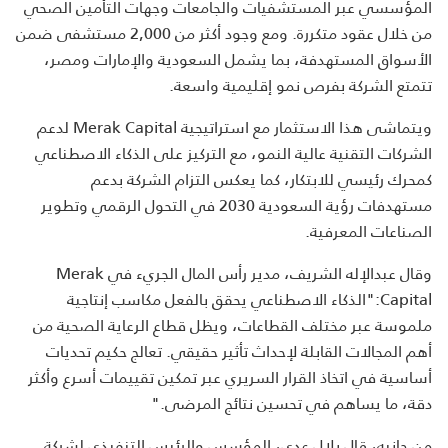
المؤسسي عبر المستشفيات والجامعات وجهات التأمين الصحي
من خلال عقود متكررة. ومع وجود أكثر من 2,000 مستشفى ضمن
الأسواق المستهدفة، بما يشمل السعودية والإمارات ومصر،
تتمتع الشركة بفرص نمو إقليمية واسعة.
ويتماشى هذا الاستثمار مع استراتيجية Merak Capital لدعم
الشركات التقنية عالية النمو، مع التركيز على الذكاء الاصطناعي
كمحرك رئيسي للابتكار، كما يعكس التزام الشركة بدعم
مستهدفات رؤية السعودية 2030 في التحول الرقمي وتطوير
الصناعات المعرفية.
وقال عبدالإله الشريف، مدير رأس المال الجريء في Merak
Capital:"الذكاء الاصطناعي يحقق بالفعل مكاسب إنتاجية
ملموسة عبر مختلف القطاعات، ويظل قطاع الرعاية الصحية من
أهم المجالات القابلة لإحداث تأثير حقيقي. تعالج حكيم تحديات
أساسية في اتخاذ القرار السريري عبر تمكين تقييمات أسرع وأكثر
دقة، ما يساهم في تحسين نتائج المرضى."
من جانبه، قال بلال عدي، المؤسس والرئيس التنفيذي لشركة