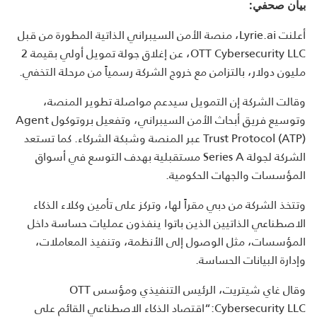
بيان صحفي:
أعلنت Lyrie.ai، منصة الأمن السيبراني الذاتية المطورة من قبل
OTT Cybersecurity LLC، عن إغلاق جولة تمويل أولي بقيمة 2
مليون دولار، بالتزامن مع خروج الشركة رسمياً من مرحلة التخفي.
وقالت الشركة إن التمويل سيدعم مواصلة تطوير المنصة،
وتوسيع فريق أبحاث الأمن السيبراني، وتفعيل بروتوكول Agent
Trust Protocol (ATP) عبر المنصة وشبكة الشركاء. كما تستعد
الشركة لجولة Series A مستقبلية بهدف التوسع في أسواق
المؤسسات والجهات الحكومية.
وتتخذ الشركة من دبي مقراً لها، وتركز على تأمين وكلاء الذكاء
الاصطناعي الذاتيين الذين باتوا ينفذون عمليات حساسة داخل
المؤسسات، مثل الوصول إلى الأنظمة، وتنفيذ المعاملات،
وإدارة البيانات الحساسة.
وقال غاي شيتريت، الرئيس التنفيذي ومؤسس OTT
Cybersecurity LLC:“اقتصاد الذكاء الاصطناعي القائم على