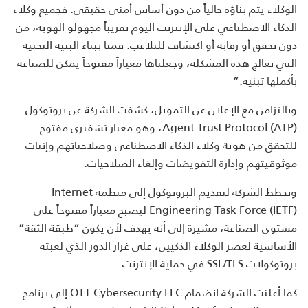
الوكلاء يتم بناؤه حالياً من دون أساس أمني حقيقي. فجميع وكلاء
الذكاء الاصطناعي على الإنترنت اليوم تقريباً مجهولو الهوية، من
دون تحقق أو رقابة أو اكتشاف للتلاعب. قمنا ببناء البنية التحتية
التي تعالج هذه المشكلة، وجعلناها معياراً مفتوحاً يمكن للصناعة
بأكملها تبنيه.”
وبالتزامن مع الإعلان عن التمويل، كشفت الشركة عن بروتوكول
Agent Trust Protocol (ATP)، وهو معيار تشفيري مفتوح
للتحقق من هوية وكلاء الذكاء الاصطناعي وصلاحياتهم وإثبات
موثوقيتهم وإدارة التفويضات وإلغاء الصلاحيات.
وتخطط الشركة لتقديم البروتوكول إلى منظمة Internet
Engineering Task Force (IETF) ليصبح معياراً مفتوحاً على
مستوى الصناعة، مشيرة إلى أنه يهدف لأن يكون “طبقة الثقة”
الأساسية لعصر الوكلاء الذكيين، على غرار الدور الذي لعبته
بروتوكولات SSL/TLS في حماية الإنترنت.
كما أعلنت الشركة انضمام OTT Cybersecurity LLC إلى برنامج