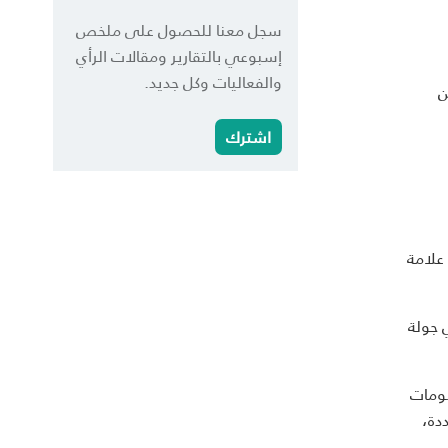
سجل معنا للحصول على ملخص
إسبوعي بالتقارير ومقالات الرأي
والفعاليات وكل جديد.
ن
اشترك
أطلقت منصة Peekabox، وهي شركة تكنولوجيا غذائية مقرها دبي، عملياتها بشبكة تضم أكثر من 1,000 متجر متعاقد مع أكثر من 40 علامة
ة بقيمة 1.5 مليون دولار، في جولة
صومات
ددة،