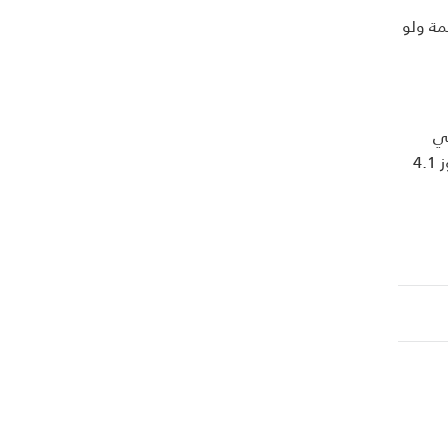
اهمة ولو
بي
وباقي الإمارات، تخطط Peekabox للتوسع في دول الخليج، مع اعتبار السعودية السوق التالية، نظراً لحجم الفائض الغذائي الذي يتجاوز 4.1