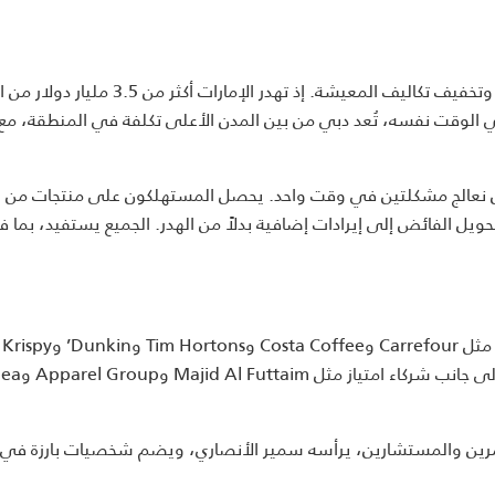
تركز Peekabox على مهمتين أساسيتين: الحد من هدر الطعام وتخفيف تكاليف المعيشة. إذ تهدر الإمارا
38% من الطعام المُعد. وفي الوقت نفسه، تُعد دبي من بين المدن الأعلى تكلفة في المنطقة، مع
نعالج مشكلتين في وقت واحد. يحصل المستهلكون على منتجات من ع
تحويل الفائض إلى إيرادات إضافية بدلاً من الهدر. الجميع يستفيد، بما 
تنطلق Peekabox بشبكة واسعة من الشراكات تشمل علامات مثل Carrefour وCosta Coffee وTim Hortons وDunkin’ وKrispy
Kreme وEataly وUnion Coop وet A Manger
رين والمستشارين، يرأسه سمير الأنصاري، ويضم شخصيات بارزة في 