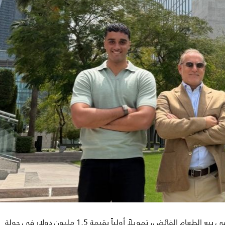
جمعت منصة Peekabox، ومقرها الإمارات والمتخصصة في بيع الطعام الفائض، تمويلاً أولياً بقيمة 1.5 مليون دولار في جولة