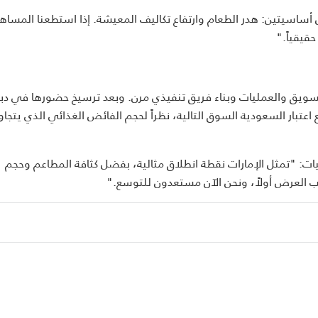
 دبي لمعالجة مشكلتين أساسيتين: هدر الطعام وارتفاع تكاليف المعيشة. إذا استطعنا المس
قيقياً."
لتسويق والعمليات وبناء فريق تنفيذي مرن. وبعد ترسيخ حضورها في د
ت: "تمثل الإمارات نقطة انطلاق مثالية، بفضل كثافة المطاعم وحجم
نب العرض أولاً، ونحن الآن مستعدون للتوسع."