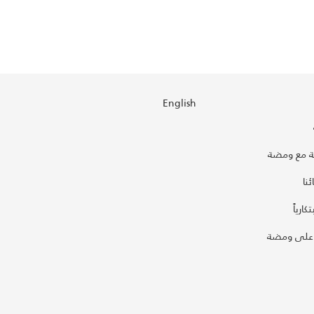
English
 مع ومضة
نا
كارياً
على ومضة