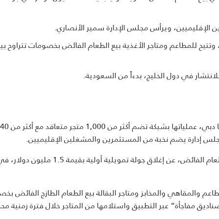
الإقليميين، ويرأس مجلس الإدارة سمير الأنصاري.
حسن وعُمير سرور، وتتيح للمطاعم ومتاجر الأغذية بيع الطعام الفائض بخصومات تتراوح بي
نتشار في دول الخليج، بدءاً من السعودية.
 مجلس إدارة يضم نخبة من المستثمرين والمشغلين الإقليميين.
وأعلنت Peekabox، أول منصة في الإمارات مخصصة لبيع الطعام الفائض، عن إغلاق جولة تمويلية أولي
عم والمقاهي والمخابز ومتاجر البقالة بيع الطعام الطازج الفائض بخ
مستخدمين حجز “صناديق مفاجأة” عبر التطبيق واستلامها من المتاجر خلال فترة زمنية مح