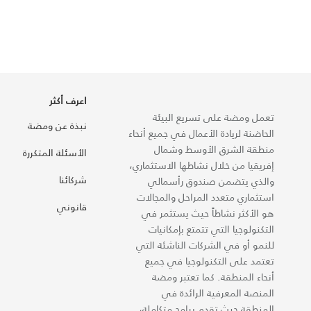
اعرف أكثر
تعمل ومضة على تسريع البيئة
نبذة عن ومضة
الحاضنة لريادة الأعمال في جميع أنحاء
منطقة الشرق الأوسط وشمال
الأسئلة المتكررة
إفريقيا من خلال نشاطها الاستثماري،
شركائنا
والذي يتضمن صندوق رأسمالي
استثماري متعدد المراحل والمجالات
قانوني
هو الأكثر نشاطاً حيث يستثمر في
التكنولوجيا التي تتمتع بإمكانيات
للنمو أو في الشركات الناشئة التي
تعتمد على التكنولوجيا في جميع
أنحاء المنطقة. كما تعتبر ومضة
المنصة المعرفية الرائدة في
المنطقة حيث تقدم برامج متكاملة،