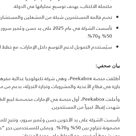
مكتملة الاكتتاب، بهدف توسيع عملياتها في الدولة.
تضم قائمة المستثمرين شبكة من المشغلين والمستشارين 
تأسست الشركة في عام 2025 على يد 
50% و70%.
سيُستخدم التمويل لدعم التوسع داخل الإمارات، مع خطط للا
بيان صحفي:
بارزة في قطاع الأغذية والمشروبات وتجارة التجزئة، بدعم من
شهدت إقبالاً كبيراً من المستثمرين.
تأسست الشركة على يد الأخوين حسن وعُمير سرور، وتتيح للمطا
مضمونة تتراوح بين 50% و70%. ويمكن لل
دون شروط أو قيود، مع الحفاظ على جودة المنتجات.