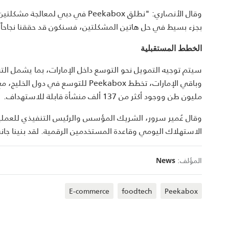
وقال الأنصاري: "نطلق Peekabox في
بجزء بسيط في حل هاتين المشكلتين، فسنكون قد حققنا نجاحاً ح
الخطط المستقبلية
سيتم توجيه التمويل نحو التوسع داخل الإمارات، بما يشمل ا
مليون طن ووجود أكثر من 137 ألف منشأة قابلة للاستهداف.
وقال عُمير سرور، الشريك المؤسس والرئيس التنفيذي للعمليا
الاستهلاك اليومي وقاعدة المستخدمين الرقمية. لقد بنينا جا
المؤلف:
News
E-commerce
foodtech
Peekabox