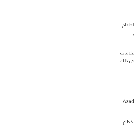
ت أكثر من 3.5 مليار دولار من الطعام
لامات
في ذلك
Pr وغيرها، إلى جانب شركاء امتياز مثل Majid Al Futtaim وApparel Group وAzadea
قطاع