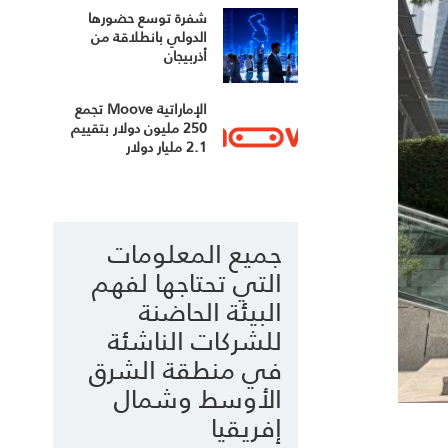
شفرة توسع حضورها
الدولي بانطلاقة من
أذربيجان
الإماراتية Moove تجمع
250 مليون دولار بتقييم
2.1 مليار دولار
جميع المعلومات
التي تحتاجها لفهم
البيئة الحاضنة
للشركات الناشئة
في منطقة الشرق
الأوسط وشمال
إفريقيا