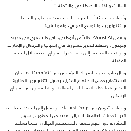
البيانات والذكاء الاصطناعي والأتمتة.”
وأضافت الشركة أن التمويل الجديد سيدعم تطوير المنتجات
والتكنولوجيا، والتوسع الدولي، ونمو الفريق.
وتعمل eVoost AI حالياً من أبوظبي، إلى جانب فرق في مدريد
وخيخون، وتخطط لتعزيز حضورها في إسبانيا والبرتغال والإمارات
والولايات المتحدة، إلى جانب دخول أسواق جديدة خلال الفترة
المقبلة.
وقال مانو نييتو، الشريك المؤسس في First Drop VC، إن
الاستثمار يعكس الاهتمام المتزايد بحلول التكنولوجيا العقارية
المدعومة بالذكاء الاصطناعي لمعالجة أوجه القصور في أسواق
الإسكان.
وأضاف:“نؤمن في First Drop بأن الوصول إلى السكن يمثل أحد
أكبر التحديات العالمية. لا يزال العديد من المطورين يبنون
المشاريع دون فهم حقيقي للمستخدم النهائي، بينما تساعد
تقنية eVoost على تحديد الطلب وتحسين المبيعات حتى قبل بدء