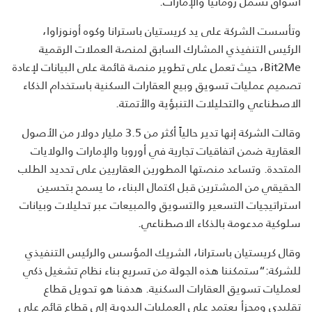
أسواق تشمل رومانيا والإمارات.
وتأسست الشركة على يد كريستيان باسترانا وكوه أونوزاوا،
الرئيس التنفيذي المشارك السابق لمنصة العملات الرقمية
Bit2Me، حيث تعمل على تطوير منصة قائمة على البيانات لإعادة
تصميم عمليات تسويق وبيع العقارات السكنية باستخدام الذكاء
الاصطناعي والتحليلات التنبؤية والأتمتة.
وقالت الشركة إنها تدير حالياً أكثر من 3.5 مليار دولار من الأصول
العقارية ضمن اتفاقيات تجارية في أوروبا والإمارات والولايات
المتحدة. وتساعد منصتها المطورين العقاريين على تحديد الطلب
الحقيقي من المشترين قبل اكتمال البناء، ما يسمح بتحسين
استراتيجيات التسعير والتسويق والمبيعات عبر تحليلات وبيانات
سلوكية مدعومة بالذكاء الاصطناعي.
وقال كريستيان باسترانا، الشريك المؤسس والرئيس التنفيذي
للشركة:“ستمكننا هذه الجولة من تسريع بناء نظام تشغيل ذكي
لعمليات تسويق العقارات السكنية. هدفنا هو تحويل قطاع
تقليدي ومجزأ يعتمد على العمليات اليدوية إلى قطاع قائم على