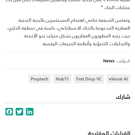
عمليات البناء.”
وتعكس الصفقة تنامي اهتمام المستثمرين بالبنية التحتية
العقارية المدعومة بالذكاء الاصطناعي، خاصة في منطقة الخليج،
حيث يتجه المطورون العقاريون بشكل متزايد نحو الأتمتة
والتحليلات التنبؤية وأنظمة المبيعات الرقمية.
المؤلف:
News
Proptech
Hub71
First Drop VC
eVoost AI
شارك
cebook
Twitter
LinkedIn
القراءات المقترحة