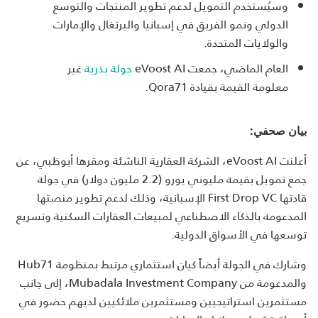
وسيُستخدم التمويل لدعم تطوير المنتجات والتوسع
الدولي ونمو الفريق في إسبانيا والبرتغال والإمارات
والولايات المتحدة.
العام الماضي، جمعت eVoost AI
جولة بذرية
غير
معلومة القيمة بقيادة Qora71.
بيان صحفي:
أعلنت eVoost AI، الشركة العقارية الناشئة ومقرها أبوظبي، عن
جمع تمويل بقيمة مليوني يورو (2.2 مليون دولار) في جولة
قادتها First Drop VC الإسبانية، وذلك لدعم تطوير منصتها
المدعومة بالذكاء الاصطناعي لمبيعات العقارات السكنية وتسريع
توسعها في الأسواق الدولية.
وشارك في الجولة أيضاً كيان استثماري مرتبط بمنظومة Hub71
والمدعومة من Mubadala Investment Company، إلى جانب
مستثمرين استراتيجيين ومستثمرين ملائكيين لديهم حضور في