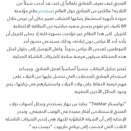
الفندق كيف تعرف الفنادق تلقائياً إن كنت قد أخذت شيئاً من
الثلاجة؟ فالكثير من الفنادق حول العالم
تستخدم
نظم مؤتمتة
مزودة بأجهزة استشعار يمكنها اكتشاف تغيير مكان أي غرض خلال
60 ثانية، ثم تقوم بحسم سعره مباشرة من البطاقة الائتمانية
للنزيل. لكن هذا النظام غير مؤتمت بصورة كلية إذ يمكن للنزيل أن
يأخذ أحد الأغراض دون إعادته، وذلك يستدعي حضور أحد
الموظفين لفحص الأغراض يدوياً. ولعل التوصل إلى حلول لمثل
هذه المشكلة سيكون فرصة سانحة للشركات الناشئة المحلية.
يُعتبر تحليل البيانات عنصراً أساسياً لعمل الفنادق. ويساعد
استخدام الفنادق للمدخلات التي تحصل عليها من النزلاء على
فهم كيفية الحفاظ على ولاء النزلاء واستمرارهم في زيارتها، رغم
وجود البدائل الأخرى المغرية.
"توايستار Twistar" عبارة عن جهاز يستخدم ويحلل أصوات نزلاء
الفندق لاستخلاص أفكار مفيدة في الوقت الحقيقي. وتجدر
الإشارة إلى أن الشركة المُطوّرة للجهاز هي إحدى الشركات الناشئة
الثلاث التي انضمت إلى برنامج ماريوت "تيست بيد".