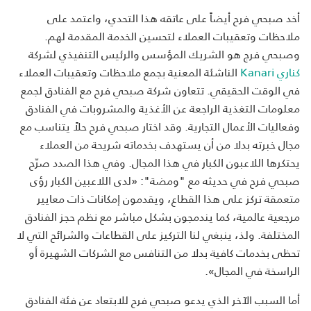
أخد صبحي فرح أيضاً على عاتقه هذا التحدي، واعتمد على
ملاحظات وتعقيبات العملاء لتحسين الخدمة المقدمة لهم.
وصبحي فرج هو الشريك المؤسس والرئيس التنفيذي لشركة
كناري Kanari
الناشئة المعنية بجمع ملاحظات وتعقيبات العملاء
في الوقت الحقيقي. تتعاون شركة صبحي فرح مع الفنادق لجمع
معلومات التغذية الراجعة عن الأغذية والمشروبات في الفنادق
وفعاليات الأعمال التجارية. وقد اختار صبحي فرح حلاً يتناسب مع
مجال خبرته بدلا من أن يستهدف بخدماته شريحة من العملاء
يحتكرها اللاعبون الكبار في هذا المجال. وفي هذا الصدد صرّح
صبحي فرح في حديثه مع "ومضة": «لدى اللاعبين الكبار رؤى
متعمقة تركز على هذا القطاع، ويقدمون إمكانات ذات معايير
مرجعية عالمية، كما يندمجون بشكل مباشر مع نظم حجز الفنادق
المختلفة. ولذ، ينبغي لنا التركيز على القطاعات والشرائح التي لا
تحظى بخدمات كافية بدلا من التنافس مع الشركات الشهيرة أو
الراسخة في المجال».
أما السبب الآخر الذي يدعو صبحي فرح للابتعاد عن فئة الفنادق