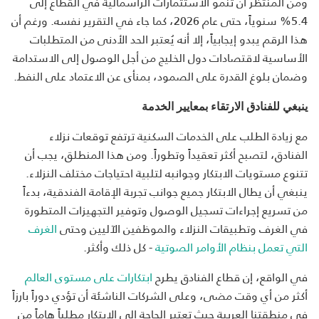
ومن المنتظر أن تنمو الاستثمارات الرأسمالية في القطاع إلى
5.4% سنوياً، حتى عام 2026، كما جاء في التقرير نفسه. ورغم أن
هذا الرقم يبدو إيجابياً، إلا أنه يُعتبر الحد الأدنى من المتطلبات
الأساسية لاقتصادات دول الخليج من أجل الوصول إلى الاستدامة
وضمان بلوغ القدرة على الصمود، بمنأى عن الاعتماد على النفط.
ينبغي للفنادق الارتقاء بمعايير الخدمة
مع زيادة الطلب على الخدمات السكنية ترتفع توقعات نزلاء
الفنادق، لتصبح أكثر تعقيداً وتطوراً. ومن هذا المنطلق، يجب أن
تتنوع مستويات الابتكار وجوانبه لتلبية احتياجات مختلف النزلاء.
ينبغي أن يطال الابتكار جميع جوانب تجربة الإقامة الفندقية، بدءاً
من تسريع إجراءات تسجيل الوصول وتوفير التجهيزات المتطورة
في الغرف وتطبيقات النزلاء والموظفين الآليين وحتى
الغرف
التي تعمل بنظام الأوامر الصوتية
- كل ذلك وأكثر.
في الواقع، إن قطاع الفنادق يطرح
ابتكارات على مستوى العالم
أكثر من أي وقت مضى، وعلى الشركات الناشئة أن تؤدي دوراً بارزاً
في منطقتنا العربية حيث تعتبر الحاجة إلى الابتكار مطلباً هاماً من