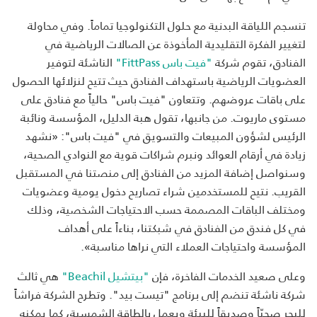
تنسجم اللياقة البدنية مع حلول التكنولوجيا تماماً. وفي محاولة
لتغيير الفكرة التقليدية المأخوذة عن الصالات الرياضية في
الفنادق، تقوم شركة
"فيت باس FittPass"
الناشئة لتوفير
العضويات الرياضية باستهداف الفنادق حيث تتيح لنزلائها الحصول
على باقات عروضهم. وتتعاون "فيت باس" حالياً مع فنادق على
مستوى ماريوت. من جانبها، تقول هبة الدليل، المؤسسة ونائبة
الرئيس لشؤون المبيعات والتسويق في "فيت باس": «نشهد
زيادة في أرقام العوائد ونبرم شراكات قوية مع النوادي الصحية،
وسنواصل إضافة المزيد من الفنادق إلى منصتنا في المستقبل
القريب. نتيح للمستخدمين شراء تصاريح دخول يومية وعضويات
ومختلف الباقات المصممة حسب الاحتياجات الشخصية، وذلك
في كل فندق من الفنادق في شبكتنا، بناءاً على أهداف
المؤسسة واحتياجات العملاء التي نراها مناسبة».
وعلى صعيد الخدمات الفاخرة، فإن
"بيتشيل Beachil"
هي ثالث
شركة ناشئة تنضم إلى برنامج "تيست بيد". وتطرح الشركة فراشاً
للبحر صحيّاً وصديقاً للبيئة ويعمل بالطاقة الشمسية، كما يمكنه