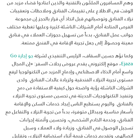
وهم المسافرون الملمّون بالتقنية والذين اعتادوا قضاء مزيد من
الوقت في الاطلاع على تقييمات الفنادق وملاحظات وتعقيبات
نزلاء الفنادق وتوصياتهم قبل اتخاذ أي قرار بالحجز.
إن مجموعة
الفرص المتاحة أمام الشركات الناشئة كثيرة وعليها تغطية مختلف
جوانب عمل الفنادق، بدءاً من تسهيل حجوزات العملاء في فنادق
معينة وحصولاً إلى جعل تجربة الإقامة في الفندق ممتعة.
وكما نوّه حسين السقاف، الرئيس التنفيذي لشركة
جو إجازة Go
Ejaza
، موقع إلكتروني يقدم عروض رحلات السفر: «إن المجال
واسع أمام الذكاء الاصطناعي وإدماج المزيد من التكنولوجيا لرفع
مستوى تجربة النزلاء الفندقية ولزيادة عائدات الفنادق. ولدى
الشركات الناشئة رؤية واضحة حول كيفية الاستفادة من دمج
وتنفيذ التكنولوجيات الحديثة في تحسين مستوى تجربة النزلاء
بالفنادق. واليوم يستطيع الناس إيجاد خدمات السكن والإقامة
بأسعار مناسبة وببدائل متوفرة، بدءاً من تجربة النزلاء والتفاعل مع
الفنادق، وخدمة الخادم الشخصي، وتحسين وأتمتة إجراءات
تسجيل الوصول في الفنادق، وزيادة ولاء العملاء وسبل
اتصالهم، وتقديم خدمات قيمة أثناء استضافة النزلاء، وتقليل