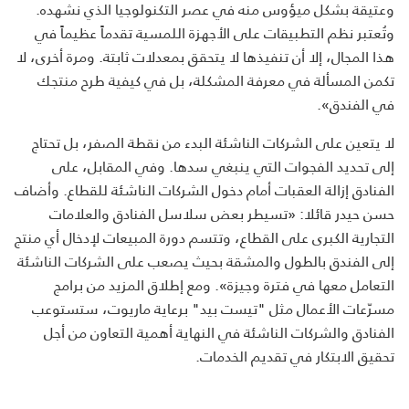
وعتيقة بشكل ميؤوس منه في عصر التكنولوجيا الذي نشهده.
وتُعتبر نظم التطبيقات على الأجهزة اللمسية تقدماً عظيماً في
هذا المجال، إلا أن تنفيذها لا يتحقق بمعدلات ثابتة. ومرة أخرى، لا
تكمن المسألة في معرفة المشكلة، بل في كيفية طرح منتجك
في الفندق».
لا يتعين على الشركات الناشئة البدء من نقطة الصفر، بل تحتاج
إلى تحديد الفجوات التي ينبغي سدها. وفي المقابل، على
الفنادق إزالة العقبات أمام دخول الشركات الناشئة للقطاع. وأضاف
حسن حيدر قائلا: «تسيطر بعض سلاسل الفنادق والعلامات
التجارية الكبرى على القطاع، وتتسم دورة المبيعات لإدخال أي منتج
إلى الفندق بالطول والمشقة بحيث يصعب على الشركات الناشئة
التعامل معها في فترة وجيزة». ومع إطلاق المزيد من برامج
مسرّعات الأعمال مثل "تيست بيد" برعاية ماريوت، ستستوعب
الفنادق والشركات الناشئة في النهاية أهمية التعاون من أجل
تحقيق الابتكار في تقديم الخدمات.