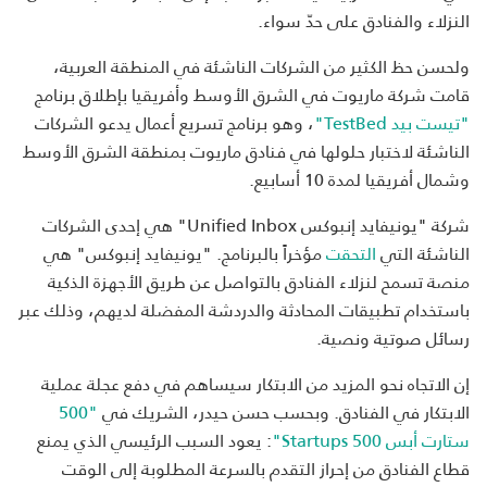
النزلاء والفنادق على حدّ سواء.
ولحسن حظ الكثير من الشركات الناشئة في المنطقة العربية،
قامت شركة ماريوت في الشرق الأوسط وأفريقيا بإطلاق برنامج
"تيست بيد TestBed"
، وهو برنامج تسريع أعمال يدعو الشركات
الناشئة لاختبار حلولها في فنادق ماريوت بمنطقة الشرق الأوسط
وشمال أفريقيا لمدة 10 أسابيع.
شركة "يونيفايد إنبوكس Unified Inbox" هي إحدى الشركات
الناشئة التي
التحقت
مؤخراً بالبرنامج. "يونيفايد إنبوكس" هي
منصة تسمح لنزلاء الفنادق بالتواصل عن طريق الأجهزة الذكية
باستخدام تطبيقات المحادثة والدردشة المفضلة لديهم، وذلك عبر
رسائل صوتية ونصية.
إن الاتجاه نحو المزيد من الابتكار سيساهم في دفع عجلة عملية
الابتكار في الفنادق. وبحسب حسن حيدر، الشريك في
"500
ستارت أبس 500 Startups"
: يعود السبب الرئيسي الذي يمنع
قطاع الفنادق من إحراز التقدم بالسرعة المطلوبة إلى الوقت