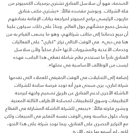
الضخمة، فهو أن سلاسل الفنادق تشتري برمجيات الكمبيوتر من
فئة الشركات. ويوضح مقصده قائلاً: «يشتري مكتب فنادق
ماريوت الرئيسي برامج كمبيوتر لمراجعة بيانات الإقامة بفنادقهم
يشمل جميع منشآتهم حول العالم. وبناءً على ذلك، سيكون علينا
أن نبيع خدماتنا إلى مكاتب شركاتهم، وهو ما يصعب القيام به من
هنا في دبي». في الوقت الحالي تركز "كناري" على الفعاليات
وخدمات الأغذية والمشروبات لأنها «تُدار محلياً ولأن سلاسل
الفنادق نادراً ما تستخدم نظم شاملة تغطي هذا الجانب، فهذه
ليست من الوظائف الأساسية في عملها».
إضافة إلى التحليلات في الوقت الحقيقي للعملاء التي تقدمها
شركة كناري، يرى صبحي فرح أنه توجد فرصة سانحة للشركات
الناشئة الأخرى لدعم الفنادق عن طريق تصميم واجهة لبرمجة
التطبيقات وسوق للتطبيقات لمصلحة الأطراف الثالثة المعنية.
ويشرح فكرته قائلاً: «ينبغي للشركة الناشئة المشاركة في القطاع
وبناء حلول مناسبة وفي الوقت نفسه التفكير في المبيعات ولكن
مع التركيز الحصري على الفنادق، ربما توجد شركة على هذا النحو،
لكني لم أسمع بها حتى الآن».