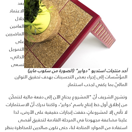
بعد
الاعتماد
خلال
العامين
الماضيين
على
التمويل
الذاتي،
تسعى
أحد منتجات استديو
"
دواير
"
(
الصورة من سكوب ماير)
المؤسِّسات إلى إجراء بعض التحسينات بهدف تحقيق التوازن
الماليّ بما يكفي لجذب استثمار.
وتشرح الشريف أنّ "المشروع يحتاج الآن إلى دفعة مالية لنتمكّن
من إطلاق أول خط إنتاج باسم ’دواير‘، ولكننا ندرك أنّ الاستثمارات
لا تأتي إلا لمشروعاتٍ حققت إنجازات حقيقية على الأرض، لذا
علينا مضاعفة مجهودنا في المرحلة القادمة لتحقيق أقصى
استفادة من الموارد المتاحة لنا، حتى نكون صالحين للمخاطرة بنظر