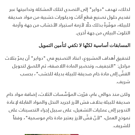
لذلك، تهدف "دواير" إلى التصدي لتلك المشكلة وتداعيتها عبر
تقديم حلول تصنيع قطع أثاث وديكورات خشبية من مواد صديقة
للبيئة، موفّرةً بذلك حلًا لأزمة استيراد الأخشاب من جهة وأزمة
التلوث البيئي من جهة أخرى.
المسابقات أساسية لكنّها لا تكفي لتأمين التمويل
لتحقيق أهداف المشروع، اعتاد التصنيع في "دواير" أن يمرّ بثلاث
مراحل: "التجفيف، وتحضير المادة اللاصقة، ثم اللصق لتحويل
القشّ إلى مادة خام صديقة للبيئة بديلة للخشب"، بحسب
شريف.
ولكن منذ حوالي عام، قرّرت المؤسِّسات الثلاث، إضافة مواد خام
صديقة للبيئة بخلاف قش الأرز كجريد النخل والمواد القابلة لإعادة
التدوير إلى عمليات التشغيل، على سبيل إجراء التحسينات على
نموذج العمل، "لأنّ قشّ الأرز يعتبر مادة خام موسمية"، وفقاً
للشريف.