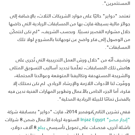
المستثمرين".
تعتمد "دواير" حاليًا على موارد الشريكات الثلاث، بالإضافة إلى
جوائز مالية بسيطة فازت بها من المسابقات الريادية التي خاضها
خلال مشواره القصير نسبيًا. وبحسب الشريف، "لم نكن لنتمكّن
من الوصول إلى فكر واضح عن توجهاتنا بالمشروع لولا تلك
المسابقات".
وتضيف أنّه من "خلال ورش العمل التدريبية التي تُجرى على
هامش تلك المسابقات، تعلّمنا تحديد أساليب التسويق المثلى
والشريحة المستهدفة وتكاليفنا المتوقعة وعوائدنا المحتملة،
ووفّرت لنا الأدوات اللازمة والإرشاد الريادي. لم نكن نمتلك إلا
فكرة، أما الجزء الخاص بالأعمال وتطوير المهارات الفنية ندين فيه
بالفضل تمامًا للبيئة الريادية المحلية".
ففي تشرين الثاني/نوفمبر 2014، فازت "دواير" بمسابقة شركة
"إنجاز مصر"
Injaz Egypt
السنوية لريادة الأعمال ضمن 8 شركات
ناشئة أخرى، فحصلت على تمويل تأسيسي
يبلغ
8 آلاف دولار،
بالإضافة إلى مساحة عمل للفريق، وورش عمل مختلفة عن