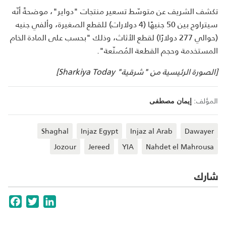
تكشف الشريف عن متوسّط تسعير منتجات "دواير"، موضحةً أنّه
سيتراوح بين 50 جنيهًا (4 دولارات) للقطع الصغيرة، وألفي جنيه
(حوالي 277 دولارًا) لقطع الأثاث، وذلك "بحسب على المادة الخام
المستخدمة وحجم القطعة المُصنّعة".
[الصورة الرئيسية من "شرقية" Sharkiya Today]
المؤلف:
إيمان مصطفى
Shaghal
Injaz Egypt
Injaz al Arab
Dawayer
Jozour
Jereed
YIA
Nahdet el Mahrousa
شارك
cebook
Twitter
LinkedIn