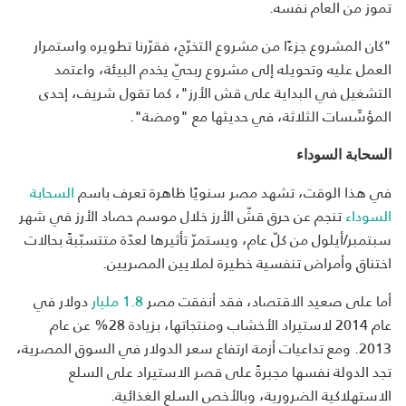
تموز من العام نفسه.
"كان المشروع جزءًا من مشروع التخرّج، فقرّرنا تطويره واستمرار
العمل عليه وتحويله إلى مشروع ربحيّ يخدم البيئة، واعتمد
التشغيل في البداية على قش الأرز"، كما تقول شريف، إحدى
المؤسِّسات الثلاثة، في حديثها مع "ومضة".
السحابة السوداء
في هذا الوقت، تشهد مصر سنويًا ظاهرة تعرف باسم
السحابة
السوداء
تنجم عن حرق قشّ الأرز خلال موسم حصاد الأرز في شهر
سبتمبر/أيلول من كلّ عام، ويستمرّ تأثيرها لعدّة متتسبّبةً بحالات
اختناق وأمراض تنفسية خطيرة لملايين المصريين.
أما على صعيد الاقتصاد، فقد أنفقت مصر
1.8 مليار
دولار في
عام 2014 لاستيراد الأخشاب ومنتجاتها، بزيادة 28% عن عام
2013. ومع تداعيات أزمة ارتفاع سعر الدولار في السوق المصرية،
تجد الدولة نفسها مجبرةً على قصر الاستيراد على السلع
الاستهلاكية الضرورية، وبالأخص السلع الغذائية.