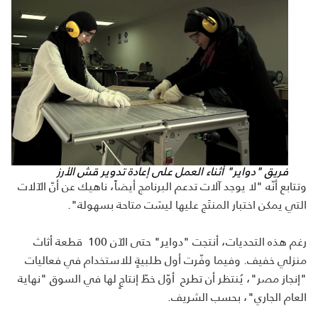
فريق "دواير" أثناء العمل على إعادة تدوير قش الأرز
وتتابع أنّه "لا يوجد آلات تدعم البرنامج أيضاً، ناهيك عن أنّ الآلات
التي يمكن اختبار المنتَج عليها ليسَت متاحة بسهولة".
رغم هذه التحديات، أنتجت "دواير" حتى الآن 100 قطعة أثاث
منزلي خفيف. وفيما وفّرت أول طلبيةٍ للاستخدام في فعاليات
"إنجاز مصر"، يُنتظر أن تطرح أوّل خطّ إنتاجٍ لها في السوق "نهاية
العام الجاري"، بحسب الشريف.