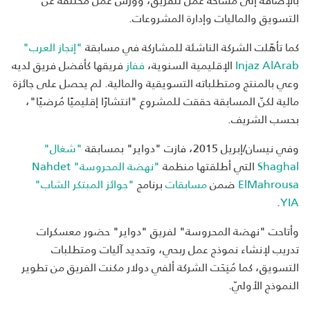
التسويق والماليات وإدارة المشروعات.
كما تأهّلت الشركة الناشئة للمشاركة في مسابقة
"إنجاز العرب"
Injaz AlArab
الإقليمية السنوية،
ففاز
فريقها كأفضل فريق لديه
وعي بالمنتج ومتطلباته التسويقية والمالية. لم يحصل على جائزة
مالية لكنّ المسابقة حققت للمشروع "انتشارًا إقليميًا مُرضيًا"،
بحسب الشريف.
وفي نيسان/إبريل 2015، فازت "دواير" بمسابقة
"شغال"
Shaghal
التي أطلقتها منظمة
"نهضة المحروسة"
Nahdet
ElMahrousa
ضمن
مسابقات
برنامج
"جوائز المبتكر الشاب"
.
YIA
وأتاحت "نهضة المحروسة" لفريق "دواير" حضور معسكرات
تدريب لإنشاء نموذج عمل ربحي، وتحديد آليات ومتطلبات
التسويق، كما مُنِحَت الشركة ألفي دولار مكنت الفريق من تطوير
النموذج الأوليّ.