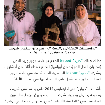
المؤسسات الثلاثة (من اليسار إلى اليمين)؛ سلمى شريف
وخديجة رضوان وحبيبة شوكت
كذلك هناك
"جريد"
Jereed
المعنية بإعادة تدوير جريد النخل
(قضبان النخل المجرّدة من أوراقها) لتصنيع قطع أثاث من أخشابها،
وشركة
"جذور"
Jozour
المصرية المتخصّصة في إعادة تدوير
المخلفات الزراعية بشكل عام، لاستخادمها في صناعة الأثاث.
تأسّست "دواير" في آذار/مارس 2014 على يد سلمى شريف
وخديجة رضوان وحبيبة شوكت، عقب تخرجهنّ من كلية الفنون
التطبيقية في "الجامعة الألمانية" في مصر، وتحديدًا في يوليو /