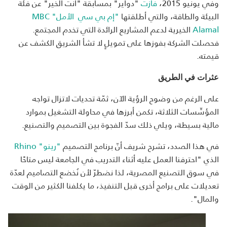
وفي يونيو 2015،
فازت
"دواير" بمسابقة "انت الخير" عن فئة
البيئة والطاقة، والتي أطلقتها
"إم بي سي الأمل"
MBC
Alamal
الخيرية لدعم المشاريع الرائدة التي تخدم المجتمع.
فحصلت الشركة بفوزها على تمويلٍ لا تشأ الشريق الكشف عن
قيمته.
عثرات في الطريق
على الرغم من وضوح الرؤية الآن، ثمّة تحديات لاتزال تواجه
المؤسِّسات الثلاثة، تكمن أبرزها في محاولة التشغيل بموارد
مالية بسيطة، ويلي ذلك سدّ الفجوة بين التصميم والتصنيع.
في هذا الصدد، تشرح شريف أنّ برنامج التصميم
"رينو"
Rhino
الذي "احترفنا العمل عليه أثناء التدريب في الجامعة ليس متاحًا
في سوق التصنيع المصرية، لذا نضطرّ لأن نُخضع التصاميم لعدّة
تعديلات على برامج أخرى قبل التنفيذ، ما يكلفنا الكثير من الوقت
والمال".