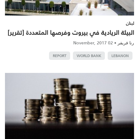
لبنان
البيئة الريادية في بيروت وفرصها المتعددة [تقرير]
02 November, 2017
•
رنا فريفر
REPORT
WORLD BANK
LEBANON