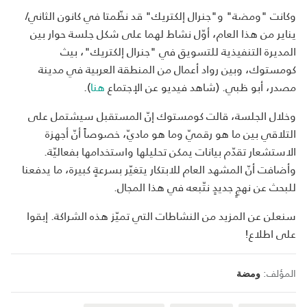
وكانت "ومضة" و"جنرال إلكتريك" قد نظّمتا في كانون الثاني/
يناير من هذا العام، أوّل نشاط لهما على شكل جلسة حوار بين
المديرة التنفيذية للتسويق في "جنرال إلكتريك"، بيث
كومستوك، وبين رواد أعمال من المنطقة العربية في مدينة
مصدر، أبو ظبي. (شاهد فيديو عن الإجتماع
هنا
).
وخلال الجلسة، قالت كومستوك إنّ المستقبل سيشتمل على
التلاقي بين ما هو رقميّ وما هو ماديّ، خصوصاً أنّ أجهزة
الاستشعار تقدّم بيانات يمكن تحليلها واستخدامها بفعاليّة.
وأضافت أنّ المشهد العام للابتكار يتغيّر بسرعةٍ كبيرة، ما يدفعنا
للبحث عن نهجٍ جديدٍ نتّبعه في هذا المجال.
سنعلن عن المزيد من النشاطات التي تميّز هذه الشراكة. إبقوا
على اطلاع!
المؤلف:
ومضة