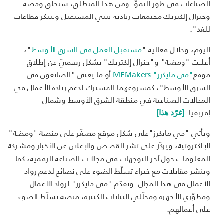
الصناعات في طور النموّ. ومن هذا المنطلق، ستخلق ومضة
وجنرال إلكتريك مجتمعات ريادية تبني المستقبل وتبتكر قطاعات
للغد".
اليوم، وخلال فعالية "
مستقبل العمل في الشرق الأوسط
"،
أعلنت "ومضة" و"جنرال إلكتريك" بشكل رسميّ عن إطلاق
موقع
"مي مايكرز" MEMakers
أو ما يعني "الصانعون في
الشرق الأوسط"، كمشروعهما المشترك لدعم ريادة الأعمال في
المجالات الصناعية في منطقة الشرق الأوسط وشمال
إفريقيا.
[غرّد هذا]
ويأتي "مي مايكرز"على شكل موقع مصغّر على منصة "ومضة"
الإلكترونية، ويركّز على نشر القصص والإعلان عن الأخبار ومشاركة
المعلومات حول آخر التوجهات في مجالات الصناعة الرقمية، كما
وينشر مقابلات مع خبراء تسلّط الضوء على نصائح لدعم رواد
الأعمال في هذا المجال. وتقدّم "مي مايكرز" لرواد الأعمال
ومطوّري الأجهزة ومحلّلي البيانات الكبيرة، منصة تسلّط الضوء
على أعمالهم.