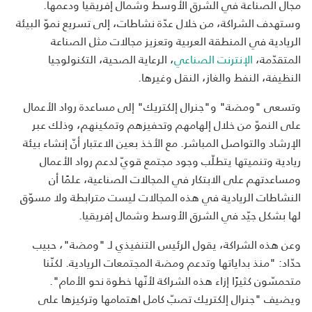
مجال الصناعة في الشرق الأوسط وشمال إفريقيا ودعمها.
وستهدف الشراكة، من خلال عدّة نشاطات، إلى تسريع نموّ البيئة
الريادية في المنطقة العربية وتعزيز مجالات مثل الصناعة
المتقدّمة،
الإنترنت الصناعي
، الرعاية الصحية، التكنولوجيا
النظيفة، النفط والغاز، النقل وغيرها.
وتسعى "ومضة" و"جنرال إلكتريك" إلى مساعدة رواد الأعمال
على النموّ من خلال إلهامهم وتحفيزهم وتمكينهم، وذلك عبر
الإرشاد والتواصل المباشر. مع الأخذ بعين الاعتبار أنّ إنشاء بيئة
ريادية وتنميتها يتطلّب وجود مجتمع قويّ لدعم رواد الأعمال
ومساعدتهم على الابتكار في المجالات الصناعية، علمًا أن
النشاطات الريادية في هذه المجالات ليست مترابطة ولا مسوّق
لها بشكل جيّد في الشرق الأوسط وشمال إفريقيا.
وعن هذه الشراكة، يقول الرئيس التنفيذي لـ "ومضة"، حبيب
حدّاد: "منذ بداياتها وتدعم ومضة المجتمعات الريادية. لكنّنا
متحمسّون كثيرًا إزاء هذه الشراكة لأنّها خطوة نحو الأمام".
ويضيف "جنرال إلكتريك تصبّ كامل اهتمامها وتركيزها على