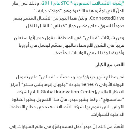
"ِشركة الاتّصالات السعودية" STC عام 2011
، وذلك في إطار
الحلّ الذي توفّره هذه الأخيرة وهو "كونكتد درايف"
ConnectedDrive. ولكنّ هذا النوع من الاتّصال المدمَج يضع
حدوداً للسوق، على عكس جهاز "فينلي" القابل للنقل.
وعن شراكات "فينلي" في المنطقة، يقول حيدر إنّها ستعلن
قريباً في الشرق الأوسط، فالجهاز صمّم ليعمل في أوروبا
وأفريقيا وكذلك في الولايات المتّحدة.
اللعب مع الكبار
في مطلع شهر حزيران/يونيو، حصلَت "فينلي" على تمويل
الجولة الأولى Series A بقيادة "جلوبال إنوفايشن سنتر" [مركز
الابتكار العالمي]Global Innovation Center التابع لشركة
"سامسونج". وكما يشير حيدر، فإنّ هذا التمويل يعتبر الخطوة
الأولى التي تقوم بها شركة الاتّصالات هذه في قطاع الأنظمة
الداخلية للسيارات.
الأهمّ من ذلك إنّ حيدر أدخل نفسه بقوّةٍ في عالم السيارات إلى