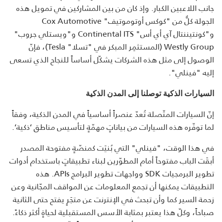
جانب اللاعبين الكبار. وإذ كان من بين المشاركين في تمويل هذه
الجولة كلٌّ من "كوكس أوتوموتيف" Cox Automotive
و"كونتيننتال آي أي أس" Continental ITS و"ويستلي جروب"
Westly Group (المستثمِر المبكر في "تسلا" Tesla)، فإنّ
الوصول إلى مثل هذه الشركات يشكّل أساساً للنجاح الذي تسعى
إليه "فينلي".
السيارات الذكية توصلنا إلى المدن الذكية
إنّ السيارات المتّصلة تُعدّ عنصراً أساسياً في المدن الذكية، وفقاً
لما توفّره هذه السيارات من بياناتٍ مهمّةٍ لتأسيس مناطق ‘ذكية‘.
في هذا الوقت، "فينلي" التي بُنيَت كمنصّةٍ مفتوحة المصدر
أبقَت الباب مفتوحاً أمام المطوّرين لبناء تطبيقاتٍ باستخدام أدوات
تطوير البرمجيات SDK وواجهات تطوير البرامج APIs. هذه
التطبيقات يمكنها أن تجمع المعلومات عن المواقف المجّانية وعن
زحمة السير كما وأن تبحث في الإنترنت عن متجَرٍ يفتح حتى الثانية
صباحاً، وكلّ هذا يعتبر بمثابة الأسس المستقبلية لحياةٍ أكثر ذكاءً.