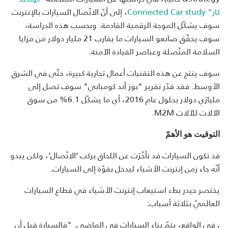
كار" Connected Car study
، إلى أنّ الاتّصال السيارات بالإنترنت
سوف يشكّل الموجة الرقمية القادمة. وبحسب هذه الدراسة،
سوف يحقّق صانعو السيارات ما يقارب 21 مليار دولار من مزايا
السلامة المتّصلة وعناصر القيادة الآمنة.
سوف ينتج عن هذه التقنيات أعمال تجارية كبيرة، حتّى في الشرق
الأوسط. فقد قدّر تقرير "بوز أند كومباني" سوف تصل إلى
مليارَي دولار بحلول عام 2016، أي ما يشكّل 6.1% من سوق
الآلات للآلات M2M.
التوقيت هو الأهمّ
قد تكون السيارات قد تأخّرَت عن اللحاق بركب ‘الاتّصال‘، ولكن يبدو
أنّه جاء زمن إنترنت الأشياء ليدخل بقوّة إلى السيارات.
يختصر حيدر بطء استيعاب إنترنت الأشياء في قطاع السيارات
العالميّ بثلاثة أسباب:
في الواقع، يتمّ بناء السيارات في الماضي. "فالسيارة قبل أن
.