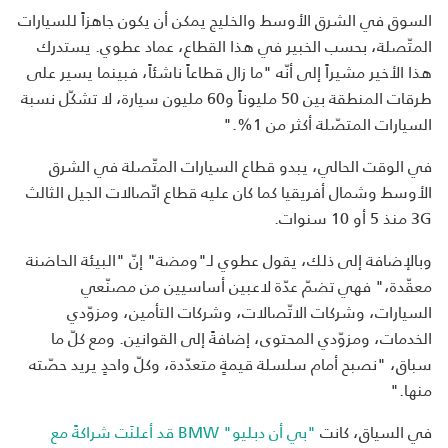
السوق في الشرق الأوسط والخليج يمكن أن يكون جاهزاً للسيارات
المتّصلة، بحسب الخبير في هذا القطاع، عماد عطوي. يستدرك
هذا الأخير مشيراً إلى أنّه "ما زال قطاعاً ناشئاً، فبينما يسير على
طرقات المنطقة بين 50 مليوناً و60 مليون سيارة، لا تشكّل نسبة
السيارات المتصّلة أكثر من 1%."
في الوقت الحالي، يبدو قطاع السيارات المتّصلة في الشرق
الأوسط وشمال أفريقيا كما كان عليه قطاع اتّصالات الجيل الثالث
3G منذ 5 أو 10 سنوات.
وبالإضافة إلى ذلك، يقول عطوي لـ"ومضة" إنّ "البيئة الحاضنة
معقّدة،" فهي تضمّ عدّة لاعبين أساسيين من مصنّعي
السيارات، وشركات الاتّصالات، وشركات التأمين، ومزوّدي
الخدمات، ومزوّدي المحتوى، إضافةً إلى القوانين. ومع كلّ ما
سباق، "نصبح أمام سلسلة قيمةٍ متعدّدة، وكلّ واحدٍ يريد حصّته
منها."
في السياق، كانت
"بي أن دبليو" BMW قد أعلنَت شراكةً مع