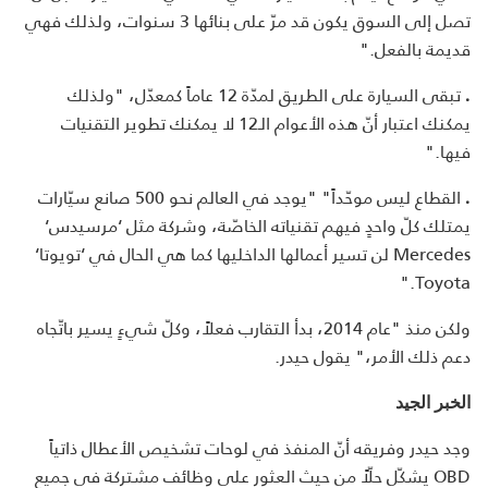
تصل إلى السوق يكون قد مرّ على بنائها 3 سنوات، ولذلك فهي
قديمة بالفعل."
تبقى السيارة على الطريق لمدّة 12 عاماً كمعدّل، "ولذلك
.
يمكنك اعتبار أنّ هذه الأعوام الـ12 لا يمكنك تطوير التقنيات
فيها."
القطاع ليس موحّداً" "يوجد في العالم نحو 500 صانع سيّارات
.
يمتلك كلّ واحدٍ فيهم تقنياته الخاصّة، وشركة مثل ‘مرسيدس‘
Mercedes لن تسير أعمالها الداخليها كما هي الحال في ‘تويوتا‘
Toyota."
ولكن منذ "عام 2014، بدأ التقارب فعلاً، وكلّ شيءٍ يسير باتّجاه
دعم ذلك الأمر،" يقول حيدر.
الخبر الجيد
وجد حيدر وفريقه أنّ المنفذ في لوحات تشخيص الأعطال ذاتياً
OBD يشكّل حلّاً من حيث العثور على وظائف مشتركة في جميع