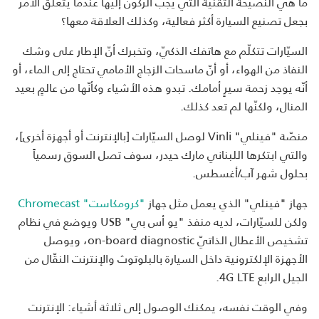
ما هي النصيحة التقنية التي يجب الركون إليها عندما يتعلّق الأمر
بجعل تصنيع السيارة أكثر فعالية، وكذلك العلاقة معها؟
السيّارات تتكلّم مع هاتفك الذكيّ، وتخبرك أنّ الإطار على وشك
النفاذ من الهواء، أو أنّ ماسحات الزجاج الأمامي تحتاج إلى الماء، أو
أنّه يوجد زحمة سيرٍ أمامك. تبدو هذه الأشياء وكأنّها من عالمٍ بعيد
المنال، ولكنّها لم تعد كذلك.
منصّة "فينلي" Vinli لوصل السيّارات [بالإنترنت أو أجهزة أخرى]،
والتي ابتكرها اللبناني مارك حيدر، سوف تصل السوق رسمياً
بحلول شهر آب/أغسطس.
جهاز "فينلي" الذي يعمل مثل جهاز
"كرومكاست" Chromecast
ولكن للسيّارات، لديه منفذ "يو أس بي" USB ويوضع في نظام
تشخيص الأعطال الذاتيّ on-board diagnostic، ويوصل
الأجهزة الإلكترونية داخل السيارة بالبلوتوث والإنترنت النقّال من
الجيل الرابع 4G LTE.
وفي الوقت نفسه، يمكنك الوصول إلى ثلاثة أشياء: الإنترنت