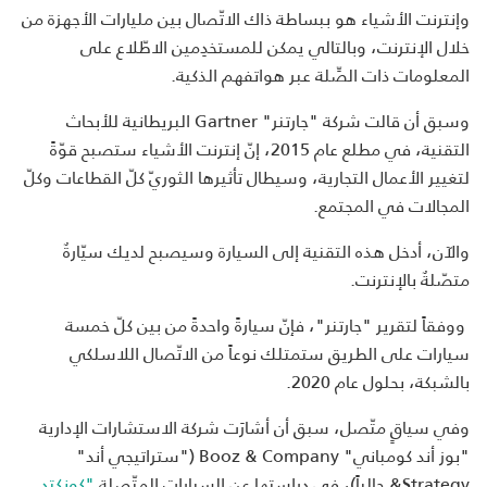
وإنترنت الأشياء هو ببساطة ذاك الاتّصال بين مليارات الأجهزة من
خلال الإنترنت، وبالتالي يمكن للمستخدِمين الاطّلاع على
المعلومات ذات الصِّلة عبر هواتفهم الذكية.
وسبق أن قالت شركة "جارتنر" Gartner البريطانية للأبحاث
التقنية، في مطلع عام 2015، إنّ إنترنت الأشياء ستصبح قوّةً
لتغيير الأعمال التجارية، وسيطال تأثيرها الثوريّ كلّ القطاعات وكلّ
المجالات في المجتمع.
والآن، أدخل هذه التقنية إلى السيارة وسيصبح لديك سيّارةٌ
متصّلةٌ بالإنترنت.
ووفقاً لتقرير "جارتنر"، فإنّ سيارةً واحدةً من بين كلّ خمسة
سيارات على الطريق ستمتلك نوعاً من الاتّصال اللاسلكي
بالشبكة، بحلول عام 2020.
وفي سياقٍ متّصل، سبق أن أشارَت شركة الاستشارات الإدارية
"بوز أند كومباني" Booz & Company ("ستراتيجي أند"
Strategy& حالياً)، في دراستها عن السيارات المتّصلة
"كونكتد