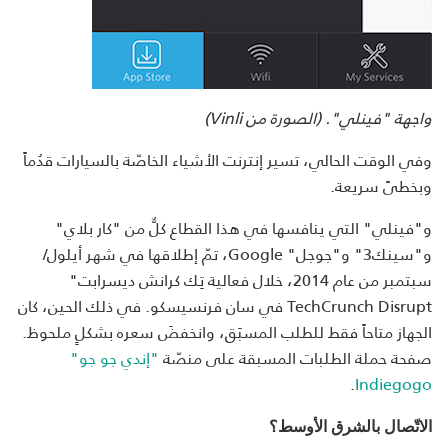
واجهة "فينلي". (الصورة من
Vinli
)
وفي الوقت الحالي، تسير إنترنت الأشياء الخاصّة بالسيارات قدُماً
وبخطىً سريعة.
و"فينلي" التي ينافسها في هذا القطاع كلٌّ من "كار بلاي"
و"سينك3" و"جوجل" Google، تمّ إطلاقها في شهر أيلول/
سبتمبر من عام 2014، خلال فعالية تِك كرانش ديسرابت"
TechCrunch Disrupt في سان فرنسيسكو. في ذلك الحين، كان
الجهاز متاحاً فقط للطلب المسبَق، وانخفضَ سعره بشكلٍ ملحوظ.
صفحة حملة الطلبات المسبقة على منصّة
"إندي جو جو"
.
Indiegogo
الاتّصال بالشرق الأوسط؟