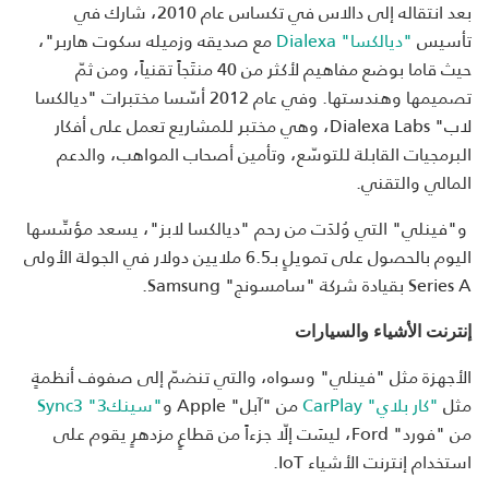
بعد انتقاله إلى دالاس في تكساس عام 2010، شارك في
تأسيس
"ديالكسا" Dialexa
مع صديقه وزميله سكوت هاربر"،
حيث قاما بوضع مفاهيم لأكثر من 40 منتَجاً تقنياً، ومن ثمّ
تصميمها وهندستها. وفي عام 2012 أسّسا مختبرات "ديالكسا
لاب" Dialexa Labs، وهي مختبر للمشاريع تعمل على أفكار
البرمجيات القابلة للتوسّع، وتأمين أصحاب المواهب، والدعم
المالي والتقني.
و"فينلي" التي وُلدَت من رحم "ديالكسا لابز"، يسعد مؤسِّسها
اليوم بالحصول على تمويلٍ بـ6.5 ملايين دولار في الجولة الأولى
Series A بقيادة شركة "سامسونج" Samsung.
إنترنت الأشياء والسيارات
الأجهزة مثل "فينلي" وسواه، والتي تنضمّ إلى صفوف أنظمةٍ
مثل
"كار بلاي" CarPlay
من "آبل" Apple و
"سينك3" Sync3
من "فورد" Ford، ليسَت إلّا جزءاً من قطاعٍ مزدهرٍ يقوم على
استخدام إنترنت الأشياء IoT.