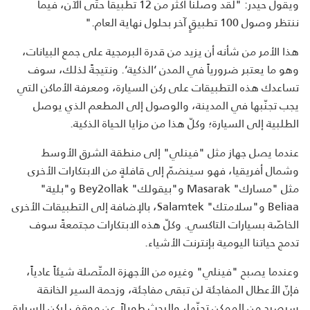
ويقول حيدر: "لقد وصلنا أكثر من 12 تطبيقاً حتّى الآن، فيما
ننتظر وصول 100 تطبيقٍ آخر بحلول نهاية العام."
هذا الأمر من شأنه أن يزيد من قدرة البرمجية على جمع البيانات،
وهو ما يعتبر ضرورياً في المدن ‘الذكية‘. ونتيجةً لذلك، سوف
تساعدك هذه التطبيقات على ركن السيارة، ومعرفة الأماكن التي
يجب تجنّبها في المدينة، والوصول إلى المطعم الذي يوصل
الطلبية إلى السيارة؛ وكلّ هذا من مزايا الحياة الذكية.
عندما يصل جهاز مثل "فينلي" إلى منطقة الشرق الأوسط
وشمال أفريقيا، فهو سينضمّ إلى قافلةٍ من الابتكارات الأخرى
مثل "مسارك" Masarak و"بيقولك" Bey2ollak و"بلية"
Beliaa و"سلامتك" Salamtek، بالإضافة إلى التطبيقات الأخرى
الخاصّة بسيارات التاكسي. وكلّ هذه الابتكارات مجتمعةً سوف
تدمج حياتنا اليومية بإنترنت الأشياء.
وعندما يصبح "فينلي" وغيره من الأجهزة المتّصلة شيئاً عادياً،
فإنّ الأعطال المفاجئة لن تبقى مفاجئة، وزحمة السير الخانقة
سيصبح من الممكن تجنّها، والبحث طويلاً عن موقفٍ لركن السيارة