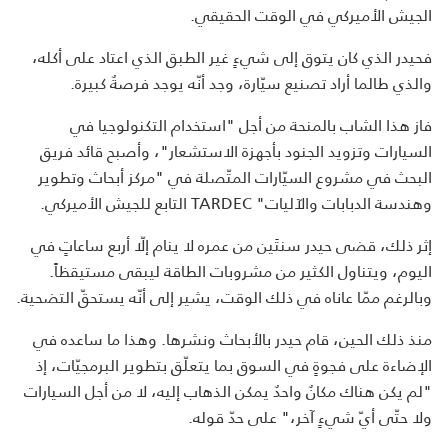
الجيش الأميركي في الوقت الحقيقي.
فحيدر الذي كان يتوق إلى شيءٍ غير الطبق الذي اعتاد على أكله،
والذي طالما أراد تصنيع سيّارة، وجد أنّه يوجد فرصةٌ كبيرة.
فاز هذا الشاب بالمنحة من أجل "استخدام التكنولوجيا في
السيارات وتزويد الجنود بأجهزة الاستشعار"، وأصبح قائد فريق
البحث في مشروع السيّارات المتّصلة في "مركز أبحاث وتطوير
وهندسة الدبابات والآليات" TARDEC التابع للجيش الأميركي.
إثر ذلك، قضى حيدر سنتَين من عمره لا ينام إلّا أربع ساعاتٍ في
اليوم، ويتناول الكثير من مشروبات الطاقة ليبقى مستيقظاً.
وبالرغم ممّا عاناه في ذلك الوقت، يشير إلى أنّه يستحقّ التضحية.
منذ ذلك الحين، قام حيدر بالأبحاث ونشرها. وهذا ما ساعده في
الإضاءة على فجوةٍ في السوق بما يتعلّق بتطوير البرمجيّات، إذ
"لم يكن هناك مكانٌ واحدٌ يمكن الذهاب إليه، لا من أجل السيارات
ولا حتّى أيّ شيءٍ آخر،" على حدّ قوله.