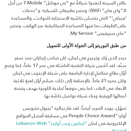
عالي السرعة (عقدوا شراكةً مع "تي موبايل" T-Mobile من أجل
الـ"واي فاي" WiFi)؛ ومتجر تطبيقاتٍ للسيارة؛ و"خدمات
‘فينلي‘" التي تتضمّن خاصّية الاستجابة للحوادث، والمساعدة
على الطرقات بما فيها المساعدة الميكانيكية عبر الهاتف، ومتجر
"ماي سيرفيس" My Service.
من طبق البوريتو إلى الجولة الأولى للتمويل
حيدر الذي وُلد وترعرع في لبنان، كان صاحب إنجازاتٍ منذ صغر
سنّه. لقد أسّس شركة التقنية الناشئة في عمر 17 عاماً، كما وضع
أوّل نظامٍ متكاملٍ لإدارة الجامعة على شبكة الإنترنت في لبنان
وكان عمره 21 عاماً. بالإضافة إلى ذلك، صمّم أوّل لعبةٍ ثلاثية
الأبعاد في البلاد، كما بنى موقعاً لبلدية اللويزة بهدف رقمنة
أعمالها الورقية وبناء شبكة تواصل خاصّة بها.
تمهّل، يوجد المزيد أيضاً: لقد فاز بجائزة "بيبول تشويس
أوارد"People Choice Award في مسابقة أفضل المواقع
الإلكترونية في لبنان
"ليبانون ويب أواردز" Lebanon Web
.
Award