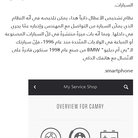
السيارات.
نظام تشخيص الأعطال ذاتياً هذا، يمكن تلخيصه في أنّه النظام
الذي يمكّن السيارة من التواصل مع المهندس وإخباره عمّا يجري
في داخلها. وبما أنّه بات ميزةً منتشرةً في كلّ السيارات المصنوعة
أو المباعة في الولايات المتّحدة منذ عام 1996، فإنّ سيارتك
الـ"بي أم دبليو" BMW من صنع عام 1998 ستكون قادرةً على
الاتّصال مع هاتفك الذكي.
smartphone.