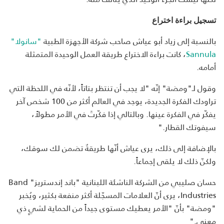
تسجيل براءة اختراع
بالنسبة إلى زياد أبو عياش صاحب شركة الأجهزة الطبية
"سانولا"
Sannula
، كانت براءة الاختراع طريقة العمل الوحيدة المتمثلة
أمامه.
وقول لـ"ومضة" إنّه "لا يجب أن تنتظر بتاتاً، لأنّه في اللحظة التي
تراودك الفكرة الجديدة، يوجد في العالم أكثر من 100 شخص آخر
يفكّر في الفكرة عينها. وبالتالي إذا فكّرتَ في الأمر مطولاً،
سيفوتك القطار."
بالإضافة إلى ذلك، يرى عياش أنّها طريقةٌ تضمن لك سوقك،
ولكنّ ذلك لا يلقى إجماعاً.
حسان صليبي من الشركة الناشئة اللبنانية "باند إندستريز" Band
Industries، يرى أنّ العلامات المسجّلة أكثر منفعة بكثير، ويُخبر
"ومضة" بأنّ "الأمر يعطيك مستوى جيداً من الحماية لشيٍ ذي
معنى."