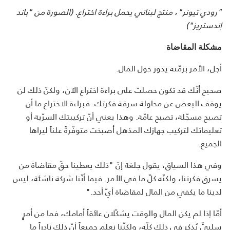
"رودي تيونر"، منتج لبناني يحمل براءة اختراع. (الصورة من "باند
إندستريز")
مشكلة المقاضاة
أجل، الأمر برمّته يدور حول المال.
صحيح أنّك قد تكون حصلتَ على براءة اختراع الآن، ولكنّ ذلك لن
يوقف البعض عن محاولة سرقة فكرتك. فبراءة الاختراع ما أن
تصبح مسجّلة، تصبح عامّة. وهذا يعني أنّ تركيبتك السرّية أو
تعليماتك لتركيب جهازك المذهل أصبحَت متوفّرةً علناً ليراها
الجميع.
وفي هذا السياق، يقول جلغة إنّ "ذلك يعطينا حقّ مقاضاة من
يسرق فكرتنا، ولكنّه كلّ ما في الأمر. فبما أنّنا شركة ناشئة، ليس
لدينا ما يكفي من المال لمقاضاة أيّ أحد."
أمّا إذا لم يكن المال والوقت يشكّلان عائقاً أمامك، فما من أمرٍ
سلبيٍّ يُذكر في ذلك كلّه، ولكنّنا نعلم جميعاً أنّ ذلك نادراً ما