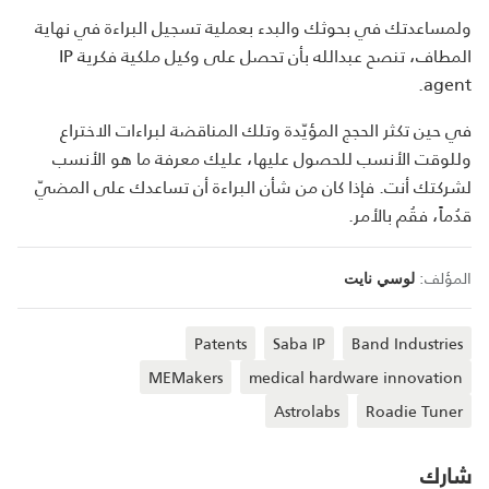
ولمساعدتك في بحوثك والبدء بعملية تسجيل البراءة في نهاية
المطاف، تنصح عبدالله بأن تحصل على وكيل ملكية فكرية IP
agent.
في حين تكثر الحجج المؤيّدة وتلك المناقضة لبراءات الاختراع
وللوقت الأنسب للحصول عليها، عليك معرفة ما هو الأنسب
لشركتك أنت. فإذا كان من شأن البراءة أن تساعدك على المضيّ
قدُماً، فقُم بالأمر.
المؤلف:
لوسي نايت
Patents
Saba IP
Band Industries
MEMakers
medical hardware innovation
Astrolabs
Roadie Tuner
شارك