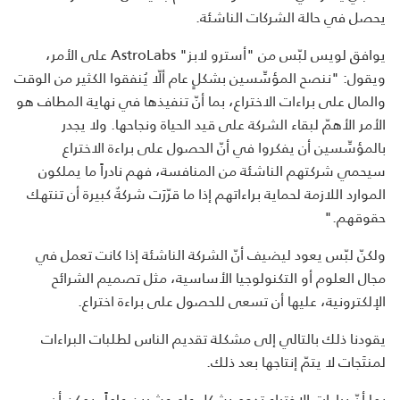
يحصل في حالة الشركات الناشئة.
يوافق لويس لبّس من "أسترو لابز" AstroLabs على الأمر،
ويقول: "ننصح المؤسِّسين بشكلٍ عام ألّا يُنفقوا الكثير من الوقت
والمال على براءات الاختراع، بما أنّ تنفيذها في نهاية المطاف هو
الأمر الأهمّ لبقاء الشركة على قيد الحياة ونجاحها. ولا يجدر
بالمؤسِّسين أن يفكروا في أنّ الحصول على براءة الاختراع
سيحمي شركتهم الناشئة من المنافسة، فهم نادراً ما يملكون
الموارد اللازمة لحماية براءاتهم إذا ما قرّرَت شركةٌ كبيرة أن تنتهك
حقوقهم."
ولكنّ لبّس يعود ليضيف أنّ الشركة الناشئة إذا كانت تعمل في
مجال العلوم أو التكنولوجيا الأساسية، مثل تصميم الشرائح
الإلكترونية، عليها أن تسعى للحصول على براءة اختراع.
يقودنا ذلك بالتالي إلى مشكلة تقديم الناس لطلبات البراءات
لمنتَجات لا يتمّ إنتاجها بعد ذلك.
بما أنّ براءات الاختراع تدوم بشكلٍ عام عشرين عاماً، يمكن أن