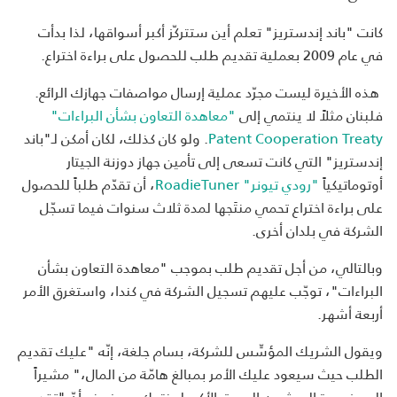
كانت "باند إندستريز" تعلم أين ستتركّز أكبر أسواقها، لذا بدأت
في عام 2009 بعملية تقديم طلب للحصول على براءة اختراع.
هذه الأخيرة ليست مجرّد عملية إرسال مواصفات جهازك الرائع.
فلبنان مثلاً لا ينتمي إلى
"معاهدة التعاون بشأن البراءات"
Patent Cooperation Treaty
. ولو كان كذلك، لكان أمكن لـ"باند
إندستريز" التي كانت تسعى إلى تأمين جهاز دوزنة الجيتار
أوتوماتيكياً
"رودي تيونر" RoadieTuner
، أن تقدّم طلباً للحصول
على براءة اختراع تحمي منتَجها لمدة ثلاث سنوات فيما تسجّل
الشركة في بلدان أخرى.
وبالتالي، من أجل تقديم طلب بموجب "معاهدة التعاون بشأن
البراءات"، توجّب عليهم تسجيل الشركة في كندا، واستغرق الأمر
أربعة أشهر.
ويقول الشريك المؤسِّس للشركة، بسام جلغة، إنّه "عليك تقديم
الطلب حيث سيعود عليك الأمر بمبالغ هامّة من المال،" مشيراً
إلى ضرورة البحث عن السوق الأكبر لمنتجك. ويضيف أنّ "تقديم