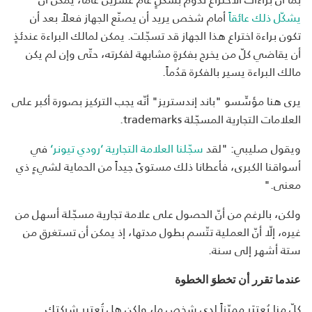
يشكّل ذلك عائقاً
أمام شخص يريد أن يصنّع الجهاز فعلاً بعد أن
تكون براءة اختراع هذا الجهاز قد تسجّلت. يمكن لمالك البراءة عندئذٍ
أن يقاضي كلّ من يخرج بفكرةٍ مشابهة لفكرته، حتّى وإن لم يكن
مالك البراءة يسير بالفكرة قدُماً.
يرى هنا مؤسِّسو "باند إندستريز" أنّه يجب التركيز بصورة أكبر على
العلامات التجارية المسجّلة trademarks.
ويقول صليبي: "لقد
سجّلنا العلامة التجارية ‘رودي تيونر‘
في
أسواقنا الكبرى، فأعطانا ذلك مستوىً جيداً من الحماية لشيءٍ ذي
معنى."
ولكن، بالرغم من أنّ الحصول على علامة تجارية مسجّلة أسهل من
غيره، إلّا أنّ العملية تتّسم بطول مدتها، إذ يمكن أن تستغرق من
ستة أشهر إلى سنة.
عندما تقرر أن تخطوَ الخطوة
كلّ منا يُعتبَر مميّزاً لدى شخصٍ ما، ولكن هل تُعتبر شركتك