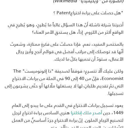
(الصورة من "ويكيميديا"
Wikimedia
)
"هل حصلت على براءة اختراعPatent ؟
أخبرتنا شركة ناشئة أنّ هذا السؤال غالباً ما يُطرح، وهو يُطرح في
الواقع أكثر من اللزوم. إذاً، هل يستحق الأمر العناء؟
بالمختصر المفيد، نعم. فإذا حصلتَ على فكرةٍ ممتازة، وشعرتَ
أنّها قد توصلك إلى مراتب أفضل في قوائم أنجح وأبرز رجال
الأعمال، ستودّ أن تحميها بكلّ ما لديك.
ولكن عليك ألّا تتسرع؛ فوفقاً لصحيفة "ذا إكونوميست" The
Economist، فإنّ من 40 إلى 90 في المئة من براءات الاختراع
التي تمّ تقديم طلباتٍ لها لا يستغلها ملّاكها أو حتّى يشرعون إلى
تسجيلها.
يعود تسجيل براءات الاختراع في القدم على ما يبدو إلى العام
1449، حين
أصدر ملك إنكلترا
هنري السادس براءة اختراع لرجل
لتصنيع الزجاج الملون. إنّ براءة الاختراع جزءٌ أساسيٌّ من العمل
لكنّها ليست الجزء الوحيد الذي يتألّف منه.