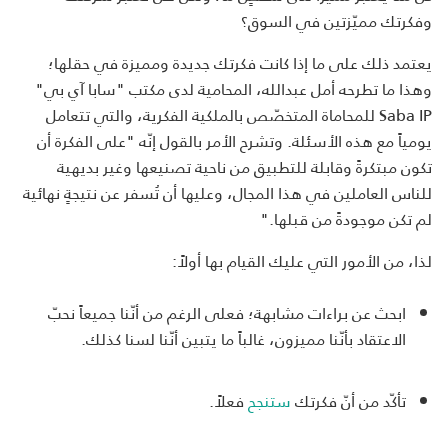
وفكرتك مميّزتين في السوق؟
يعتمد ذلك على ما إذا كانت فكرتك جديدة ومميزة في حقلها؛
وهذا ما تطرحه أمل عبدالله، المحامية لدى مكتب "سابا آي بي"
Saba IP للمحاماة المتخصّص بالملكية الفكرية، والتي تتعامل
يومياً مع هذه الأسئلة. وتشرح الأمر بالقول إنّه "على الفكرة أن
تكون مبتكرةً وقابلة للتطبيق من ناحية تصنيعها وغير بديهية
للناس العاملين في هذا المجال، وعليها أن تُسفر عن نتيجةٍ نهائية
لم تكن موجودةً من قبلها."
لذا، من الأمور التي عليك القيام بها أولاً:
ابحث عن براءات مشابهة؛ فعلى الرغم من أنّنا جميعاً نحبّ
الاعتقاد بأنّنا مميزون، غالباً ما يتبين أنّنا لسنا كذلك.
تأكّد من أنّ فكرتك
ستنجح
فعلاً.