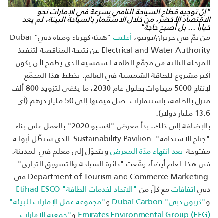
"إنّ توجيه قطاع السياحة النامي بسرعة في الإمارات نحو
الاقتصاد الأخضر، من خلال الاستثمار بالسياحة البيئة، لم يعد
خياراً ... بل أصبح حاجةً"
من ثمّ في حزيران/يونيو،
أعلنت
"هيئة كهرباء ومياه دبي"
Dubai
Electrical and Water Authority
عن نتيجة المناقصة لتنفيذ
المرحلة الثالثة من مجمّع الطاقة الشمسية الذي يطمح لأن يكون
أكبر مشروع للطاقة الشمسية في العالم. يخطط هذا المجمّع
لإنتاج 5000 ميجاوات بحلول عام 2030، ما يكفي لتزويد 800 ألف
منزل بالطاقة، باستثمارات تصل قيمتها إلى 50 مليار درهم (أي
13.6 مليار دولار).
بالإضافة إلى ذلك، بدأ معرض "إكسبو 2020" بالعمل على بناء
"جناح الاستدامة"
Sustainability Pavilion
الذي ستظّل أبوابه
مفتوحة
بعد انتهاء مدّة المعرض
ويتحوّل إلى مَعلمٍ في المدينة.
في هذا العام أيضاً، وقّعت "دائرة السياحة والتسويق التجاري"
Department of Tourism and Commerce Marketing
في
دبي
اتفاقات
مع كلّ من
"الاتحاد لخدمات الطاقة"
Etihad ESCO
و
"كربون دبي"
Dubai Carbon
و
"مجموعة عمل الإمارات للبيئة"
Emirates Environmental Group (EEG)
و
"جمعية الإمارات