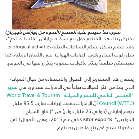
صورة لما سيبدو عليه المنتجع (الصوة من بهاراش باجيريان)
يفترض بناء هذا المنتجع حول نبع يسمّيه بهاراش "قلب المنتجع"،
وقد صمم بشكل يشجّع النشاطات البيئية
ecological activities
مثل ركوب الخيل وركوب الدراجات الهوائية على الكثبان الرملية. كما
سيتضمّن مطعماً يقدّم مأكولات عضوية يتمّ زراعتها في الموقع.
يسعى هذا المشروع إلى الدخول والاستفادة من مجال السياحة
الذي يعدّ من أكثر المجالات نجاحاً في الإمارات. فقد ورد في
تقرير
"المجلس العالمي للسفر والسياحة"
World Travel & Tourism
Council (WTTC)
أنّ الإمارات حققت إيرادات تقارب
95.5
مليار
درهم إماراتي (حوالي 26 مليار دولار) من "إنفاق السياح
الدوليين"
visitor exports
في عام 2015، وهي الأموال التي
يدفعها السياح في بلدٍ ما خلال رحلاتهم.