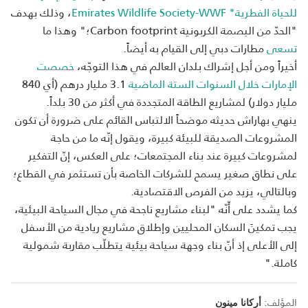
للحياة الفطرية"
Emirates Wildlife Society-WWF
، وذلك بهدف
"الحدّ من البصمة الكربونية
Carbon footprint
؛" وهذا ما
تسعى
مطارات دبي إلى القيام به أيضاً.
أخيراً ومن أجل إشراك بلدان العالم في هذا التوجّه،
خصصت
الإمارات خلال السنوات الستة الماضية
3.1 مليار درهم (أي 840
مليار دولار) لمشاريع الطاقة المتجددة في أكثر من 30 بلداً.
ينهي بهاراش حديثه موضحاً الالتباس القائم على ضرورة أن تكون
المشروعات الصديقة للبيئة كبيرة، ويقول إنّه ما من حاجة
لمشروعات كبيرة عند بناء المجتمعات؛ على العكس، إنّ التفكير
على نطاق صغير يسمح للشركات الخاصة بأن تستثمر في القطاع؛
وبالتالي، يزيد من الفرص الاقتصادية.
كما يشدد على أّنّه "لبناء مشاريع ناجحة في مجال السياحة البيئية،
يجب تمكينَ السكان المحليين وإطلاق مشاريع ريادية من الأسفل
إلى الأعلى إذ أنّ بناء وجهة سياحة بيئية يتطلّب مقاربة شمولية
كاملة."
المؤلف:
أركانا مينون