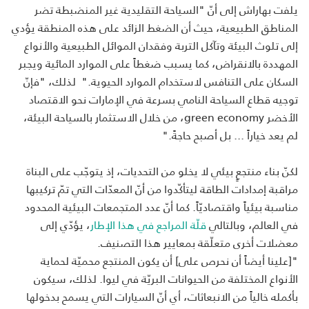
يلفت بهاراش إلى أنّ "السياحة التقليدية غير المنضبطة تضر
المناطق الطبيعية، حيث أن الضغط الزائد على هذه المنطقة يؤدي
إلى تلوث البيئة وتآكل التربة وفقدان الموائل الطبيعية والأنواع
المهددة بالانقراض، كما يسبب ضغطاً على الموارد المائية ويجبر
السكان على التنافس لاستخدام الموارد الحيوية." لذلك، "فإنّ
توجيه قطاع السياحة النامي بسرعة في الإمارات نحو الاقتصاد
الأخضر
green economy
، من خلال الاستثمار بالسياحة البيئة،
لم يعد خياراً ... بل أصبح حاجةً."
لكنّ بناء منتجعٍ بيئي لا يخلو من التحديات، إذ يتوجّب على البناة
مراقبة إمدادات الطاقة ليتأكّدوا من أنّ المعدّات التي تمّ تركيبها
مناسبة بيئياً واقتصاديّاً. كما أنّ عدد المتجمعات البيئية المحدود
في العالم، وبالتالي
قلّة المراجع في هذا الإطار
، يؤدّي إلى
معضلات أخرى متعلّقة بمعايير هذا التصنيف.
"[علينا أيضاً أن نحرص على] أن يكون المنتجع محميّة لحماية
الأنواع المختلفة من الحيوانات البريّة في ليوا. لذلك، سيكون
بأكمله خالياً من الانبعاثات، أي أنّ السيارات التي يسمح بدخولها