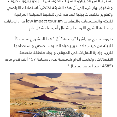
يشير بيلاش باجيريان، الشريك المؤسس لـ "إيكو ريزورت جروب"
وشقيق بهاراش، إلى أنّ هذه الشركة تختصّ ّباستملاك الأراضي
وتطوير منتجعات بيئية تساهم في تنشيط السياحة المراعية
للبيئة والمجتمعات والثقافات
tourism
low impact
في الإمارات
ومنطقة الشرق الأوسط وشمال أفريقيا بشكل عام.
بدوره، يشرح بهاراش لـ"ومضة" أنّ "هذا المشروع مفيد جدّاً
للبيئة من حيث إعادة تدوير مياه الصرف الصحي واستخدامها
للري، وإدارة النفايات في الموقع، وإيجاد منطقة منعدمة
الانبعاثات، وتركيب ألواح شمسية على مساحة 157 ألف قدم مربع
(14585 متراً مربعاً تقريباً)."