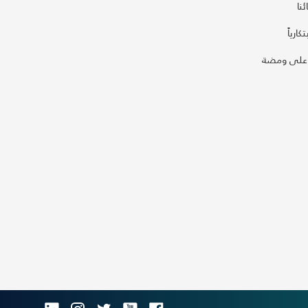
نا
كارياً
على ومضة