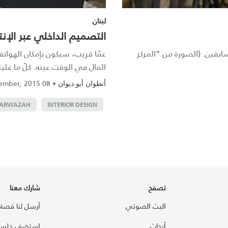
لبنان
التصميم الداخلي عبر الإن
بقين. (الصورة من "المركز
عمّا قريب، سيكون بإمكان الهوات
المال في الوقت عينه. كلّ ما علي
08 November, 2015
•
أنطوان أبو ديوان
ARWAZAH
INTERIOR DESIGN
تصفح
شارك معنا
البث الصوتي
أرسل لنا قصة
أبحاث
استضف جلسة