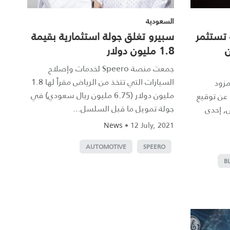
السعودية
 تستثمر
سبيرو تغلق جولة استثمارية بقيمة
ن
1.8 مليون دولار
جمعت منصة Speero لخدمات وإصلاح
السيارات التي تتخذ من الرياض مقراً لها 1.8
Blacklan"، المزود
مليون دولار (6.75 مليون ريال سعودي) في
 عن توقيع
جولة تمويل ما قبل السلسل...
, إحدى
•
12 July, 2021
News
AUTOMOTIVE
SPEERO
B