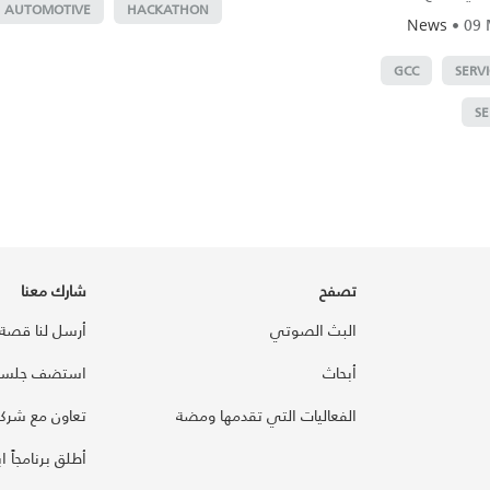
AUTOMOTIVE
HACKATHON
•
09 
News
GCC
SERV
S
تصفح
شارك معنا
البث الصوتي
أرسل لنا قصة
أبحاث
استضف جلسة
الفعاليات التي تقدمها ومضة
تعاون مع شركائ
أطلق برنامجاً ابت