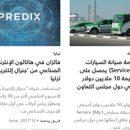
ة
تركيا
ة صيانة السيارات
فائزان في هاكاثون الإنتر
(Service My Car) يحصل على
الصناعي من 'جنرال إلكتر
تمويل بقيمة 10 ملايين دولار
تركيا
ي دول مجلس التعاون
استضافت شركة "جنرال إلكتريك"
الأسبوع الماضي
ومطوّر برامج أتراك، في أول ماراث
استثمرت بهوان 10 ملايين دولار أمريكي
للإنترنت الصناعي ف...
في تطبيق صيانة سيارتي ( Service (My
يع نطاق أعمالها في دول مجلس
12 June, 2017
•
فريق ومضة
جي. تتيح ...