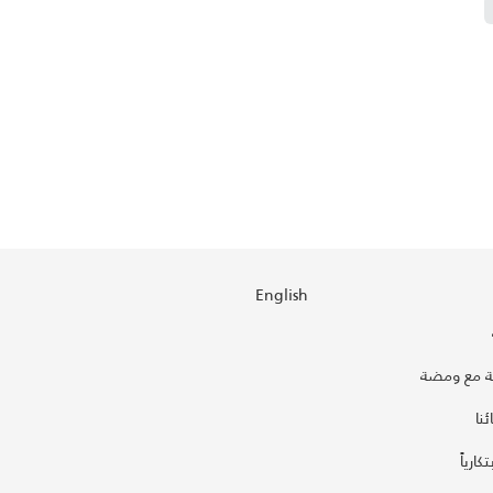
English
 مع ومضة
نا
كارياً