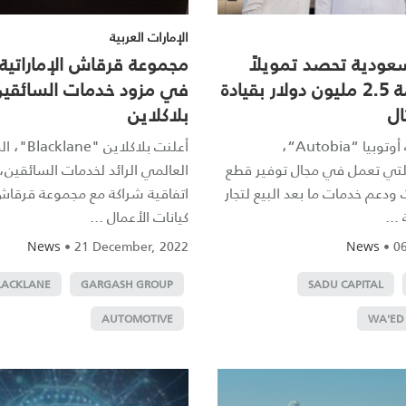
الإمارات العربية
لسعودية تحصد تمويلاً
مجموعة قرقاش الإماراتية
بذرياً بقيمة 2.5 مليون دولار بقيادة
في مزود خدمات السائقي
ال
بلاكلاين
جمعت شركة أوتوبيا “Autobia“،
أعلنت بلاكلاين "e
لتي تعمل في مجال توفير قطع
العالمي الرائد لخدمات السائقين،
ت ودعم خدمات ما بعد البيع لتجار
اتفاقية شراكة مع مجموعة قرقاش
...
كيانات الأعمال ...
•
21 December, 2022
•
06
News
News
LACKLANE
GARGASH GROUP
SADU CAPITAL
AUTOMOTIVE
WA'ED