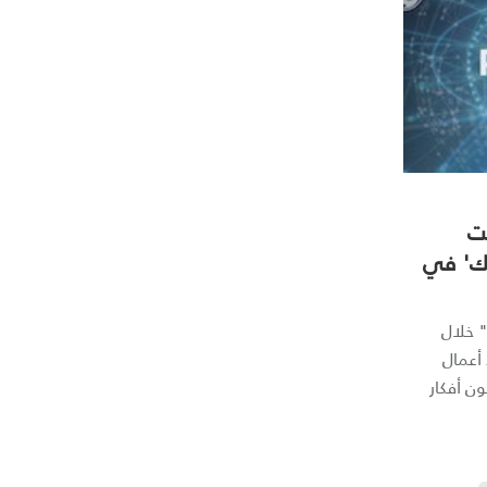
نت
يك' في
 خلال
 أكثر من 30 رائد أعمال
ون أفكار