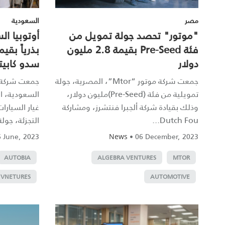
مصر
السعودية
"موتور" تحصد جولة تمويل من
أوتوبيا ا
فئة Pre-Seed بقيمة 2.8 مليون
دولار
سدو كابيت
جمعت شركة موتور “Mtor”، المصرية، جولة
تمويلية من فئة (Pre-Seed)مليون دولار،
السعودية، ا
وذلك بقيادة شركة ألجبرا فنتشرز، ومشاركة
غيار السيارا
Dutch Fou...
التجزئة، جولة 
 June, 2023
•
06 December, 2023
News
AUTOBIA
ALGEBRA VENTURES
MTOR
 VNETURES
AUTOMOTIVE