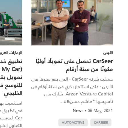
الأردن
الإمارات العربي
CarSeer تحصل على تمويلًا أوليًا
تطبيق خدم
مكونًا من ستة أرقام
حصلت شركة CarSeer - التي يقع مقرها في
للتوسع ف
الأردن - على استثمار بذري من ستة أرقام من
الخليجي
Arzan Venture Capital. شارك في
تأسيسها "هاشم حسن&q...
•
06 May, 2021
News
Car لتوس
AUTOMOTIVE
CARSEER
التعاون الخلي