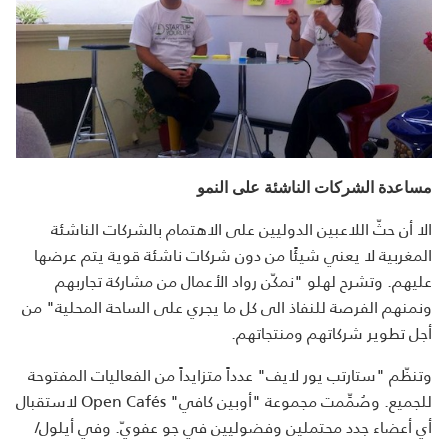
مساعدة الشركات الناشئة على النمو
الا أن حثّ اللاعبين الدوليين على الاهتمام بالشركات الناشئة
المغربية لا يعني شيئًا من دون شركات ناشئة قوية يتم عرضها
عليهم. وتشرح لهلو "نمكّن رواد الأعمال من مشاركة تجاربهم
ونمنهم الفرصة للنفاذ الى كل ما يجري على الساحة المحلية" من
أجل تطوير شركاتهم ومنتجاتهم.
وتنظّم "ستارتب يور لايف" عدداً متزايداً من الفعاليات المفتوحة
للجميع. وصُمِّمت مجموعة "أوبين كافي" Open Cafés لاستقبال
أي أعضاء جدد محتملين وفضوليين في جو عفويّ. وفي أيلول/