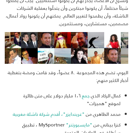
وتشرح أن الأعضاء يجدر بهم أن يكونوا استثنائيين: يجب أن يملكوا
شيئاً مختلفاً، أن يكونوا مبتكرين وأن يتحلّوا بعقلية الشركات
الناشئة، وأن يطمحوا لتغيير العالم. يمكنهم أن يكونوا رواد أعمال،
مصممين، مستشارين، ومستثمرين.
اليوم، تضم هذه المجموعة ٨٠ عضواً، وقد قامت ومضة بتغطية
أخبار الكثير منهم:
كمال الركاد الذي
جمع
١،٦ مليار دولار على متن طائرة
لموقع "هميزات"
محمد الطاهري من
"
غريندايزر
"،
أقدم
شركة
ناشئة
مغربية
كنزا بيناني من
"
مايسبورتنر
"
MySportner ، تطبيق
سيُطلق في الولايات المتحدة