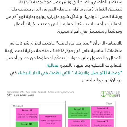
سبتمبر الماضي، تم اطلاق ورش عمل موضوعية شهرية
لتحسين الكفاءة ( في ما يلي، خارطة الدروس التي صيغت خلال
ورشة العمل الأولى). وشكّل شهر حزيران/ يونيو بداية نوع آخر من
الفعاليات: أمسيات شبكة المعارف التي جمعت ٨٠ رائد أعمال
ومرشداً ومستثمرًا في أجواء مميزة.
بالاضافة الى أن "ستارتب يور لايف" جاهدت لابرام شراكات مع
منظمات أساسية على غرار مركز CEED ، منظمة دولية تدعم رايدة
الأعمال وللحصول على دعوات ليتمكّن أعضاؤها من حضور أفضل
الفعاليات المحلية بما فيها، بالطبع،
فعالية
"ومضة للتواصل والارشاد" التي نظمت في الدار البيضاء
في
جزيران/ يونيو الماضي.