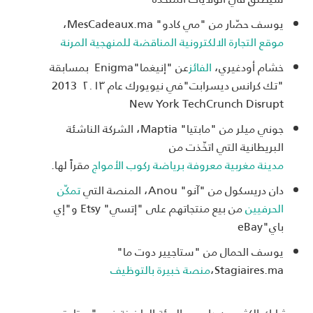
يوسف حصّار من "مي كادو" MesCadeaux.ma،
موقع
التجارة
الالكترونية
المناقضة
للمنهجية
المرنة
خشام أودغيري،
الفائز
عن "إنيغما"Enigma بمسابقة
"تك كرانس ديسرابت"في نيويورك عام ٢٠١٣ 2013
New York TechCrunch Disrupt
جوني ميلر من "مابتيا" Maptia، الشركة الناشئة
البريطانية التي اتخّذت من
مدينة
مغربية
معروفة
برياضة
ركوب
الأمواج
مقراً لها.
دان دريسكول من "آنو" Anou، المنصة التي
تمكّن
الحرفيين
من بيع منتجاتهم على "إتسي" Etsy و"إي
باي"eBay
يوسف الحمال من "ستاجيير دوت ما"
Stagiaires.ma،
منصة
خبيرة
بالتوظيف
ويشارك الكثير من داعمي البيئة الحاضنة في "ستارت يور