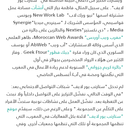
لايف". على سبيل المثال، فاطمة بياز التي
أنشأت
مساحة عمل
مشتركة اسمها "نيو ورك لاب" New Work Lab ويونس
قواسيمي، المؤسس الشريك لـ "سينرحي ميديا"Synergie
Media ، "ذي نكستيز"Nexties والحائزين على جائزة من
"
مغرب
ويب
أوردس
"
Moroccan Web Awards، طاهر العلمي
الذي أسس وكالة الاستشارات "آب ويب" AbWeb أو يوسف
السكوري الذي كان وراء فكرة
"
جيك
فطور
"
Geek Ftour . وفاز
الكثير من هؤلاء الرواد المخضرمين بجوائز في أول
"
جائزة
كريم
جزواني
"
السنوية لدعم ريادة الأعمال في المغرب
التي نظّمتها ومضة في آب/ أغسطس الماضي.
لم تدخل "ستارتب يور لايف" شبكات التواصل الاجتماعي بعد:
"في الوقت الحالي، نفضّل التركيز على التواصل داخلياً ولا نبحث
عن التغطية بعد. نفضّل العمل على نشاطات نوعية ستحثّ الأفراد
على التكلّم عن المجموعة." وعلى الرغم من ذلك، سيقدّم
موقع
"
ستارتب
يور
لايف
"
لائحة بكل الفعاليات في المغرب، التي
تنظمها المجموعة أو تلك التي تنظمها جمعيات أخرى. وفي