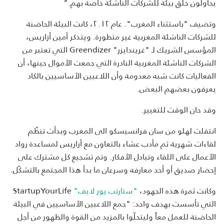
يحاولون خلق بيئة للشركات الناشئة خاصة بهم."
وتضيف "باستثناء المغرب". عام ٢٠١٢، كانت البيئة الحاضنة
للشركات الناشئة المغربية غير متطورة. ويتذكر أمين أزاريس،
المؤسس الشريك لـ "غريندايزر" Greendizer التي تعتبر من
الشركات الناشئة المغربية النادرة التي جمعت الأموال حينها، أن
الفعاليات كانت شبه معدومة وأن اللاعبين الأساسيين بالكاد
يعرفون بعضهم البعض.
وقد حان الوقت للتغيير.
انتقلت لهلو من سان فرانسيسكو الى المغرب وبدأت تنظّم
لقاءات شهرية ثم مأدب عشاء بالتعاون مع أزاريس لمساعدة رواد
الأعمال على اللقاء وتبادل الأفكار. وتم تشجيع كل مشترك على
إحضار صديق أو أحد معارفه وسرعان ما بدأ هذا المجتمع بالتشكّل.
وكانت ثمرة هذه الجهود،
"
ستارتب
يور
لايف
"
StartupYourLife
التي تأسست بهدف واحد: "جمع اللاعبين الأساسيين في البيئة
الحاضنة للعمل معاً وليتحلّوا بالمزيد من القوة والظهور من أجل