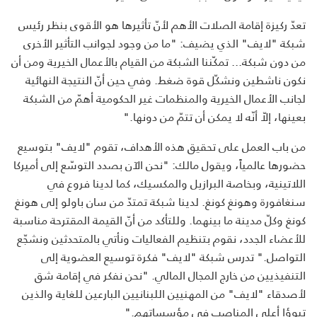
تعدّ ركيزة إقامة الصلات الأهم لأنّ تأثيرها هو الأقوى بنظر رئيس
شبكة "لايف" الذي يضيف: "ما من وجود لجوانب التأثير الأخرى
من دون شبكة... تمكّننا الشبكة من القيام بالأعمال الخيرية ومن أن
نكون ناشطين ونشكّل قوة ضغط. وفي حين أنّ النتيجة النهائية
لجانب الأعمال الخيرية والمنظمات غير الحكومية أهمّ من الشبكة
بعينها، إلاّ أنّه لا يمكن أن تتمّ من دونها."
من باب العمل على تحقيق هذه الأهداف، تقوم "لايف" بتوسيع
حضورها عالمياً، ويقول مالك: "نحن الآن بصدد التوسّع إلى أميركا
اللاتينية، وبخاصة البرازيل والمكسيك، كما لدينا فروع في
سنغافورة وهونغ كونغ. لدينا شبكة تمتدّ من سان باولو إلى هونغ
كونغ وكلّ مدينة ما بينهما. وللتأكد من أنّ القيمة المقترحة مناسبة
للأعضاء الجدد، نقوم بتنظيم الفعاليات ونأتي بالمتحدثين ونشجّع
التواصل." تدرس شبكة "لايف" فكرة توسيع العضوية إلى
التنفيذيين من خارج المجال المالي. "نحن نفكر في إقامة شق
لأصدقاء "لايف" من المهنيين اللبنانيين البارعين للغاية والذين
تبوؤا أعلى المناصب في مؤسساتهم."