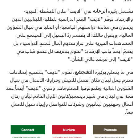
تشتمل ركيزة
في "لايف" على الأنشطة الخيرية
الرعاية
والإرشاد. توفّر "لايف" المنح الدراسية للطلبة اللبنانيين الذين
يرغبون في متابعة دراستهم الجامعية أو العليا في مجال الشؤون
المالية. ويقول مالك: لا يقتصر ردّ الجميل إلى المجتمع على
المساهمات الخيرية على غرار تقديم المال للمنح الدراسية، بل
يضمّ أيضاً جانب الإرشاد: "نقوم بتعريف كل عضو شاب في
"لايف" إلى مرشد عالي الشأن."
في ما يتعلق بركيزة
، تقوم "لايف" بتشحيع إصلاحات
التشجشع
تعتزم جعل لبنان مكان أفضل للعيش ومزاولة الأعمال في مجال
الشؤون المالية وتكنولوجيا المعلومات. وتنوي "لايف" أيضاً عقد
قمة في لبنان في شهر ديسمبر/كانون الأول القادم ليأتي رجال
أعمال ومهنيون لبنانيون وشركات للتواصل وإيجاد سبل للعمل
معاً.