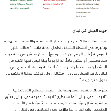
جودة العيش في لبنان
عندما سألت مالك عن ظروف لبنان السياسية والاقتصادية الهشة
وتأثيرها في أنشطة الشبكة، تجاهل الحالة قائلاً: "هناك الكثير
لنقوم به [على الرغم من هذا الوضع]... نحن نعيش في حالة حرب
منذ خمسين أو ستين عاماً. لم نرَ يوماً بيئة ليس فيها الكثير من
المشاكل؛ وما يحصل ليس بحدث له بداية ونهاية. لا نتمتع في
لبنان بترف العيش من دون مشاكل، ولن نوقف عملنا ة منتظرين
دخول فترة جيدة."
يقرّ مالك بالقيود المفروضة على جهود الإصلاح التي تبذلها
"لايف" في لبنان: "ما تستطيع "لايف" تحقيقه في لبنان يتعلّق
مباشرة بشلل مؤسساتنا الوطنية. نستمدّ قوّتنا من الأعضاء
المقيمين خارج لبنان، لذا فالأمر يعود للبنانيين في لبنان أن