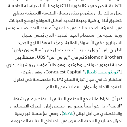
التطبيقية من معهد كاليفورنيا للتكنولوجيا. أثناء دراسته الجامعية،
عمل مالك على مشروع بحثي تموله الحكومة الأميركية يتعلق
بتطبيق أداة رياضية جديدة لتحديد أفضل المواقع لوضع الدبابات
في المعركة. اعتمد مالك في ذلك نهجاً متعدد التخصصات، ونشر
ورقة بحثية عن استخدام النهج الجديد - الذي يُدعى تحليل
السيناريو - في الأسواق المالية. ومهّد له هذا النهج الجديد
الطريق إلى "وول ستريت"، حيث عمل في "سالومون براذرز"
Salomon Brothers ثم في "يو بي أس" UBS، متنقلاً بين
مدينة نيويورك ولندن وطوكيو. وهو حالياً مؤسس وشريك إداري
لـ"
كونكويست كابيتال
" Conquest Capital، وهي شركة
استشارات في مجال تجارة السلع (CTA) متخصصة في تداول
العقود الآجلة وأسواق العملات في العالم.
غير أنّ انخراط مالك مع المجتمع اللبناني لا يقتصر على شبكة
"لايف"، بل هو أيضاً عضو في مجلس إدارة التحرك الاجتماعي
والاقتصادي من أجل لبنان (
SEAL
)، وهي مؤسسة غير ربحية
تموّل مشاريع التنمية الصغرى في المناطق اللبنانية المحرومة.