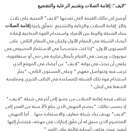
"لايف": إقامة الصلات وتقديم الرعاية والتشجيع
أوضح لي مالك القيمة التي تقدمها "لايف" المبنية على ثلاث
ركائز: إقامة الصلات والرعاية والتشجيع. تتعلّق ركيزة
إقامة الصلات
ببناء الشبكة والربط بين الأفراد واستخدام القوة الجماعية لإفادة
أعضاء الشبكة في المقام الأول ولبنان في المقام الثاني. على
المستوى الأول، "إذا كنت متخصصاً في الاستثمار المصرفي في
نيويورك، ورغبت في القيام بأعمال تجارية في دبي أو سنغافورة،
يكفي أن تبحث في بوابة "لايف" عن أعضاء في الموقع الذي
ترغب فيه وتتواصل معهم." وعلى المستوى الثاني، "يتمّ
استخدام قوة تلك الشبكة للمساعدة في الجانب الخيري وممارسة
الضغط في لبنان."
تختلف قيمة إقامة الصلات من عضو إلى آخر في شبكة "لايف،"
إذ بحسب مالك: "ينضم المهني الذي يبلغ 25 سنة من العمر إلى
"لايف" بهدف بناء شبكة معارف والاستفادة منها... أما المهني
المخضرم الذي سبق له أن حقّق إنجازات في مهنته، فينضمّ إليها
ليفيد غيره، وتكون أسبابه قائمة على الغير."