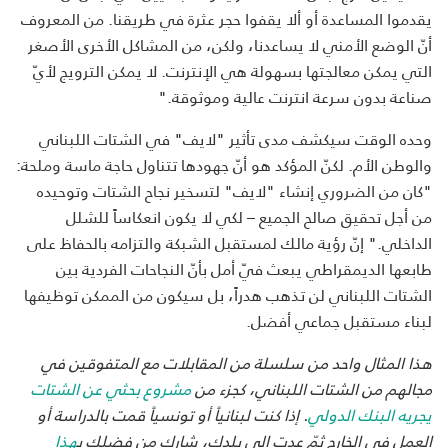
يقدموا المساعدة أو ألا يقفوا حجر عثرة في طريقنا. من المعروف
أنّ الوضع الأمني ​​لا يساعدنا، ولكن، من المشاكل الأخرى الأصغر
التي يمكن معالجتها بسهولة هي الإنترنت. لا يمكن الترويج لأيّ
صناعة بدون سرعة انترنت عالية وموثوقة."
وحده الوقت سيكشف مدى تأثير "لايف" في الشتات اللبناني
والوطن الأم. لكنّ المؤكد هو أنّ جهودها تتناول حاجة ماسة وملحة:
"كان من الضروري إنشاء "لايف" لتسخير نجاح الشتات وتوحيده
من أجل تحقيق صالح الجميع – لكي لا يكون انعكاساً للشلل
الداخلي." إنّ رؤية مالك لمستقبل الشبكة والتزامه بالحفاظ على
طابعها الديمقراطي يبعث فيّ أمل بأنّ النجاحات الفردية بين
الشتات اللبناني لن تذهب هدراً، بل سيكون من الممكن توظيفها
لبناء مستقبل جماعي أفضل.
هذا المثال واحد من سلسلة من المقابلات مع المتفوقين في
مجالهم من الشتات اللبناني، كجزء من
مشروع بحثي عن الشتات
يجريه البنك الدولي
. إذا كنت لبنانياً أو تونسياً قمت بالدراسة أو
العمل في الخارج ثمّ عدت إلى بلدك، شارك من فضلك ب
هذا