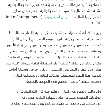
الجماعية." يطمح مالك إلى بناء شبكة محترفين للجالية اللبنانية
تشبه الشبكة عالية النفوذ الخاصة بالجالية الهندية في مجال
التكنولوجيا العالية "
إندوس أنطربرنورز
" (Indus Entrepreneurs
– TIE).
يرى مالك أنه ثمة جوانب مشتركة تميّز الجالية اللبنانية، فالنقاط
المشتركة لا تقتصر برأيه على الموقع الجغرافي للوطن الأم:
"يجمعهم تعلّقهم ببعضهم البعض، وطريقتهم في إنجاز الأمور،
وحماسهم وقدرتهم على النجاح، وروح المبادرة التي تشحذهم.
علينا الاستفادة من هذه المزايا ومحاولة تسخير قوتهم الجماعية."
يقول مالك إنّ إنشاء "لايف" كان استجابةً لحاجة مهمة: "ثمة عدد
هائل من الأفراد اللبنانيين الناجحين، ولكن، ما من وسيلة أمامنا
لتوجيه هذا النجاح لمصلحتنا كشتات لبناني ولمصلحة لبنان."
وتعتزم شبكة "لايف" تحقيق هذه المهمة بالضبط.
ولد مالك وترعرع في لبنان، وهاجر منه في الثمانينيات إلى
الولايات المتحدة حيث حاز على شهادة البكالوريوس في
الرياضيات من جامعة ريد وشهادة ثانية في الهندسة والعلوم