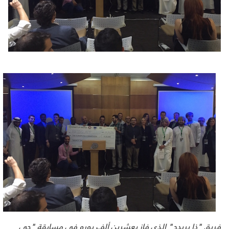
فريق "ذا بريدج" الذي فاز بعشرين ألف يورو في مسابقة "جي