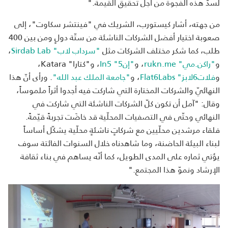
لسدّ هذه الفجوة من أجل تحقيق القيمة."
من جهته، أشار كيستورب، الشريك في "فينتشر سكاوت"، إلى
صعوبة اختيار أفضل الشركات الناشئة من ستّة دولٍ ومن بين 400
طلب، كما شكر مختلف الشركات مثل
"سرداب لاب" Sirdab Lab
،
و
"راكن.مي" rukn.me
، و
"إن5" In5
، و"كتارا" Katara،
و
فلات6لابز" Flat6Labs
، و
"جامعة الملك عبد الله"
. ورأى أنّ هذا
النهائيّ والشركات المختارة التي شاركت فيه أجدوا أثراً ملموساً،
وقال: "آمل أن تكون كلّ الشركات الناشئة التي شاركت في
النهائي وحتّى في التصفيات المحلّية قد خاضَت تجربةً قيّمةً.
فلقاء مرشدين محلّيين مع شركاتٍ ناشئةٍ محلّية يشكّل أساساً
لبناء البيئة الحاضنة، وما شاهدناه خلال السنوات الفائتة سوف
يؤتي ثماره على المدى الطويل، كما أنّه يساهم في بناء ثقافة
الإرشاد ونموّ هذا المجتمع."