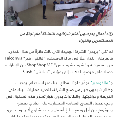
روّاد أعمالٍ يعرضون أفكار شركاتهم الناشئة أمام لجنةٍ من
المستثمرين والخبراء.
لم تكن "بريدج" الشركة الوحيدة التي نالت جائزةً من هذا التحدّي.
فالفريقان اللذان حلّا في مركز الوصيف، "فالكون فيز" Falconvis
من السعودية و"شوب شوب مي" ShopShopME من الإمارات،
حصلا على فرصةٍ للذهاب إلى مؤتمر "سلاش" Slush.
و
"فالكونفيز"
توفّر حلولاً لقطاع البناء عبر استخدام برمجيات
وطائرات بدون طيار من صنع الشركة، لتحديد عمليات البناء على
الخريطة ومراقبتها. والطائرات بدون طيار تسرّع هذه العملية، في
وقتٍ تحصل السوق العقارية المتسارعة على بياناتٍ دقيقةٍ
وموثوقةٍ من أجل وضع خططٍ أفضل وبناء مشاريع أكبر. وبالتالي،
يصبح توفير الحلول لهذه السوق التي تقدّر قيمتها بعدّة مليارات