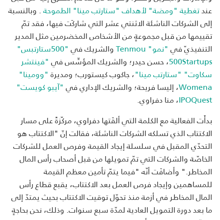
عند
تغطية "ومضة" لأهداف "ستارتب مينا" الطموحة
. وبالنسبة
إلى الشركات الناشئة الاثنتي عشر التي شاركَت فيها، فقد تمّ
تقييمها من قبل مجموعةٍ من الأشخاص المخضرمين مثل المدير
التنفيذيّ في
"نمو" Tenmou
والشريك في
"500ستارتبس"
500Startups
، حسن حيدر؛ والشريك المؤسِّس في
"فينتشر
سكاوت"
"ستارتب مينا"
، جاكوب كيستورب؛ ومديرة
"وومينا"
Womena
، إليسا فريحة؛ والشريك الإداري في
"آيبو كويست"
IPOQuest
، منا دفراوي.
بدأَت الفعالية مع الكلمة التي ألقَتها دفراوي، مركّزةً على مسار
الاكتتاب الذي تسلكه الشركات الناشئة، فقالت إنّ "الاكتتاب هو
التحدّي المقبل في سلسلة إيجاد القيمة وفرص العمل للشركات
الخاصّة والشركات التي تمّ تمويلها من قبل أصحاب رأس المال
المخاطر." وأضافَت أنّه "فيما يتمّ تأمين معظم القيمة
للمساهمين وإيجاد فرص العمل بعد الاكتتاب، يقبع قطاع رأس
المال المخاطر في أزمة منذ تحوّل توقيت الاكتتاب بحيث يمتدّ إلى
ما بعد دورة التمويل العادية لمدّة سبع سنوات. وذلك، نحن بحاجةٍ