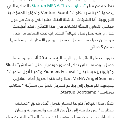
تنظيمه من قبل
"ستارتب مينا" Startup MENA
، المبادرة التي
يدعمها "فينتشر سكاوت" Venture Scout وتموّلها المفوّضية
الأوروبية. أمّا الشركات الناشئة الاثنتا عشر التي جاءت من دول
مجلس التعاون الستّة لتشارك في هذا التحدّي، فقد أُخضِعَت
خلال ورشة عملٍ قبل النهائيّ لاختباراتٍ تحت الضغط من قبل
مرشدين خبراء في سبيل تحسين عروض الأفكار التي ستلقيها
ضمن 5 دقائق.
بدوره، حصل الفائز على جائزةٍ ماليةٍ بقيمة 20 ألف يورو، فيما
حصل الوصيف على تذاكر لحضور مؤتمراتٍ مثل "سلاش" Slush
و"بايونيرز فيستيفال" Pioneers Festival و"مينا أنجل ساميت"
MENA Angel Summit. هذا وقد فتح الطريق أمام الفائزين
جميعهم للوصول إلى برنامج تسريعّ النموّ من مسرّعة "ستارتب
بوتكامب" Startup Bootcamp.
شكّل هذا النهائيّ تتويجاً لمسارٍ طويلٍ اتّخذه فريق "فينتشر
سكاوت" في طريقه إلى كلٍّ من الكويت والسعودية وعُمان
والإمارات والبحرين وقطر، وهو ما كان قد تمّ التطرّق إليه من قبل