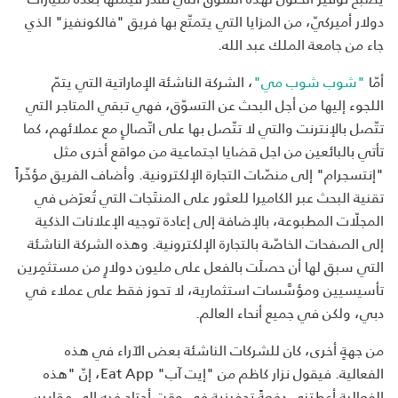
دولار أميركيّ، من المزايا التي يتمتّع بها فريق "فالكونفيز" الذي
جاء من جامعة الملك عبد الله.
أمّا
"شوب شوب مي"
، الشركة الناشئة الإماراتية التي يتمّ
اللجوء إليها من أجل البحث عن التسوّق، فهي تبقي المتاجر التي
تتّصل بالإنترنت والتي لا تتّصل بها على اتّصالٍ مع عملائهم، كما
تأتي بالبائعين من اجل قضايا اجتماعية من مواقع أخرى مثل
"إنتسجرام" إلى منصّات التجارة الإلكترونية. وأضاف الفريق مؤخّراً
تقنية البحث عبر الكاميرا للعثور على المنتَجات التي تُعرَض في
المجلّات المطبوعة، بالإضافة إلى إعادة توجيه الإعلانات الذكية
إلى الصفحات الخاصّة بالتجارة الإلكترونية. وهذه الشركة الناشئة
التي سبق لها أن حصلَت بالفعل على مليون دولارٍ من مستثمِرين
تأسيسيين ومؤسَّسات استثمارية، لا تحوز فقط على عملاء في
دبي، ولكن في جميع أنحاء العالم.
من جهةٍ أخرى، كان للشركات الناشئة بعض الآراء في هذه
الفعالية. فيقول نزار كاظم من "إيت آب" Eat App، إنّ "هذه
الفعالية أعطتني دفعةً تحفيزية في وقتٍ أحتاج فيه إلى مقاييس