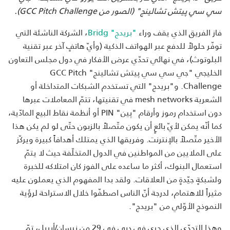
سي سي
پيتش تشالينج" (الصور من
GCC Pitch Challenge
).
فاز الفريق الذي يقف وراء
"بريدج" Bridg
، الشركة الناشئة التي
توفّر حلولاً للدفع عبر الهواتف الذكية (وأيّ هاتفٍ آخر عبر تقنية
البلوتوث)، في نهائي تحدّي عرض الأفكار في دول مجلس التعاون
الخليجي "جي سي سي پيتش تشالينج" GCC Pitch
Challenge. و"بريدج" التي تستخدم الشبكات المتداخلة أو
الشعرية mesh networks في تقنيتها، تتمّ المعاملات عبرها
دون استخدام رموز وأرقام "پين" PIN أو أنظمة نقاط البيع المادّية،
كما أنّه يمكن لأيّ بائعٍ أن يكون متّصلاً بالزبون حتّى لو لم يكن هذا
الأخير متّصلاً بالإنترنت. وفريقها الذي يمتلك أهدافاً كبيرة ويركّز
على الملايين من المواطنين في الدول المتخلّفة حيث لا يتمّ
استعمال البنوك، أكثر ما ساعده على الفوز كان امتلاكه للخبرة
ولشبكةٍ جيّدةٍ من العلاقات. ولقد بدا المفهوم الذي يعملون عليه
مثيراً للاهتمام، لدرجة أنّ الناس اصطفّوا خلال الاستراحة لرؤية
النموذج الأوّلي من "بريدج".
وهذا التحدّي الذي جرى في دبي في 29 من نيسان/أبريل، تمّ