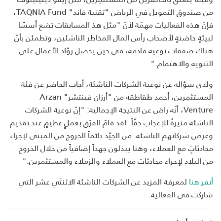
من صندوق التمويل في الرياض "تقنية فاند" TAQNIA Fund،
فإنّ هذه الفعاليات مهمّة لأنّ "مثل هذ المسابقات تضع أسسًا
لبيئةٍ حاضنةٍ لأصحاب رأس المال المخاطر الناشئين، وتطمئن بأنّ
هناك صفقات نوعية قادمة، في حين يحصل روّاد الأعمال على
التنويه والاهتمام."
ولدى سؤاله عن نوعية الشركات الناشئة، أجاب الحاضر عن فئة
المستثمِرين، أحمد طقاطقه من "أرزان فينتشر" Arzan
Venture، أنّه راض عن النتيجة الإجمالية: "إنّ نوعية الشركات
الناشئة مثيرةٌ للإعجاب حقّاً. لقد قامَ الفرَق بعملٍ عظيمٍ عند تقديم
وعرض شركاتهم الناشئة. من الجيّد دائماً الخروج من المبنى لإجراء
محادثاتٍ مع العملاء، وهنا يبذلون جهداً إضافياً من خلال الخروج
من البلاد لإجراء محادثاتٍ مع العملاء والزملاء والمستثمِرين."
أنقر هنا
لمعرفة المزيد عن الشركات الناشئة الاثنتَي عشر التي
شاركت في الفعالية.