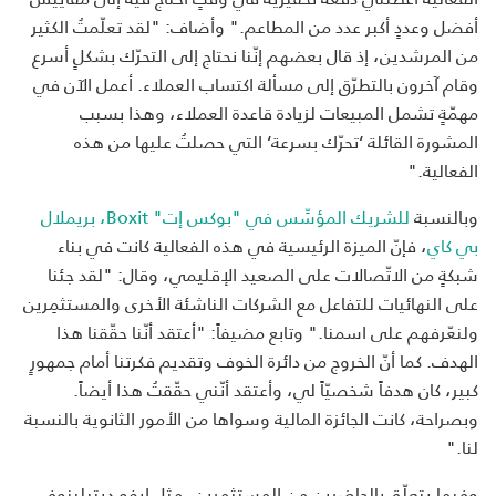
أفضل وعددٍ أكبر عدد من المطاعم." وأضاف: "لقد تعلّمتُ الكثير
من المرشدين، إذ قال بعضهم إنّنا نحتاج إلى التحرّك بشكلٍ أسرع
وقام آخرون بالتطرّق إلى مسألة اكتساب العملاء. أعمل الآن في
مهمّةٍ تشمل المبيعات لزيادة قاعدة العملاء، وهذا بسبب
المشورة القائلة ‘تحرّك بسرعة‘ التي حصلتُ عليها من هذه
الفعالية."
وبالنسبة
للشريك المؤسِّس في "بوكس إت" Boxit، بريملال
بي كاي
، فإنّ الميزة الرئيسية في هذه الفعالية كانت في بناء
شبكةٍ من الاتّصالات على الصعيد الإقليمي، وقال: "لقد جئنا
على النهائيات للتفاعل مع الشركات الناشئة الأخرى والمستثمِرين
ولنعّرفهم على اسمنا." وتابع مضيفاً: "أعتقد أنّنا حقّقنا هذا
الهدف. كما أنّ الخروج من دائرة الخوف وتقديم فكرتنا أمام جمهورٍ
كبير، كان هدفاً شخصيّاً لي، وأعتقد أنّني حقّقتُ هذا أيضاً.
وبصراحة، كانت الجائزة المالية وسواها من الأمور الثانوية بالنسبة
لنا."
وفيما يتعلّق بالحاضرين من المستثمِرين، مثل إيفو ديتيلينوف