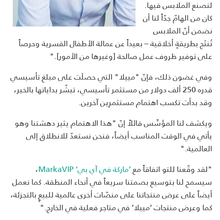
لنصنع الملابس فيها.
كان من الهامّ جدّاً لنا أن
نضمن أنّ الملابس
تُنتَج بطريقةٍ أخلاقية – بعيداً عن عمالة الأطفال القسرية وحرصاً
على توفير ظروف عمل صالحة [وغيرها من الأمور]."
وفي غضون ذلك، فإنّ "مييلا" التي حصلَت على مبلغ تأسيسي
قدره 250 ألف دولار من مستثمر تأسيسي، تبشّر بداياتها بالخير،
وقد بدأت تكسب اهتمام مستثمرِين آخرين.
ويكشف لنا المؤسِّس قائلاً إنّ "هذا الاهتمام يثير دهشتنا وهو
يأتي في الوقت المناسب أيضاً، فنحن نستعدّ للانطلاق إلى
العالمية."
"لقد وقّعنا للتو اتفاقاً مع
‘ماركة في آي بي‘ MarkaVIP
،
سيسمح لنا بتوسيع بصمتنا سريعاً في أنحاء المنطقة. كما نعمل
أيضاً على عرض منتجاتنا على منصّات أخرى عالمية للبيعٍ بالتجزئة،
كما وعرض منتجات ‘مييلا‘ في متاجر فعلية في الخارج."