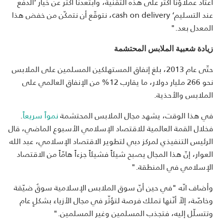
اعتاد عملاؤنا أكثر على هذه التقنية، وابتعدنا أكثر عن خيار ‘الدفع
عند التسليم‘ cash on delivery، نتوقّع أن نتمكّن من خفض هذا
المعدل بعد."
زيادة شعبية الملابس المحتشمة
حتّى عام 2013، بلغ إنفاق المستهلكين المسلمين على الملابس
نحو 266 مليار دولار، ما يقارب 12% من الإنفاق العالمي على
الملابس والأحذية.
في هذا الوقت، يشهد مجال الملابس المحتشمة
نمواً سريعاً
.
فخلال القمة العالمية للاقتصاد الإسلامي الأسبوع الماضي، قال
الرئيس التنفيذي لمركز دبي لتطوير الاقتصاد الإسلامي، عبد الله
العوار، إنّ هذا المجال يصبح شيئاً فشيئاً جزءاً هامّاً من الاقتصاد
الإسلامي في المنطقة."
وأضاف انّه "في حين أنّ سوق الملابس الإسلامية سوقٌ ضيّقة
وخاصّة، إلاّ أنّنها تملك فرصة لتؤثّر في مجال الأزياء بشكلٍ عام
وتتسلّل إليه، فتجذب المسلمين وغير المسلمين."