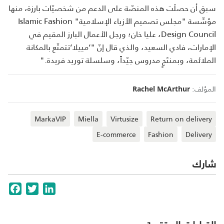
سبق أن حصلَت هذه المنصّة على الدعم من شخصيّات بارزة، منها
مؤسِّسة "مجلس تصميم الأزياء الإسلامية" Islamic Fashion
Design Council، عليا خان؛ ورجل الأعمال البارز المقيم في
الإمارات، فادي السعيد، والذي قال إنّ "‘مييلا‘تتمتّع بالمكانة
الملائمة، وبمنتَجٍ مدروس جيّداً، وسلسلة توريد فريدة."
المؤلف:
Rachel McArthur
MarkaVIP
Miella
Virtusize
Return on delivery
E-commerce
Fashion
Delivery
شارك
cebook
Twitter
LinkedIn