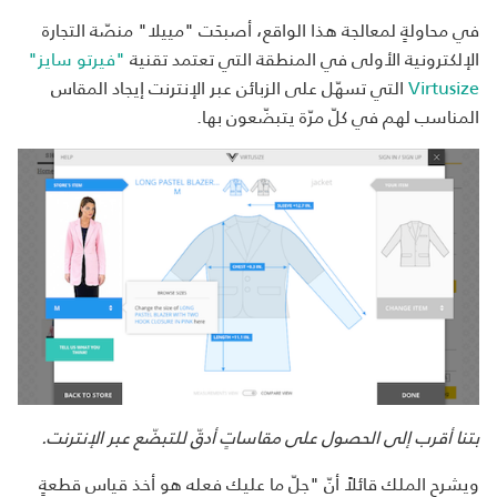
في محاولةٍ لمعالجة هذا الواقع، أصبحَت "مييلا" منصّة التجارة
الإلكترونية الأولى في المنطقة التي تعتمد تقنية
"فيرتو سايز"
Virtusize
التي تسهّل على الزبائن عبر الإنترنت إيجاد المقاس
المناسب لهم في كلّ مرّة يتبضّعون بها.
بتنا أقرب إلى الحصول على مقاساتٍ أدقّ للتبضّع عبر الإنترنت.
ويشرح الملك قائلاً أنّ "جلّ ما عليك فعله هو أخذ قياس قطعةٍ