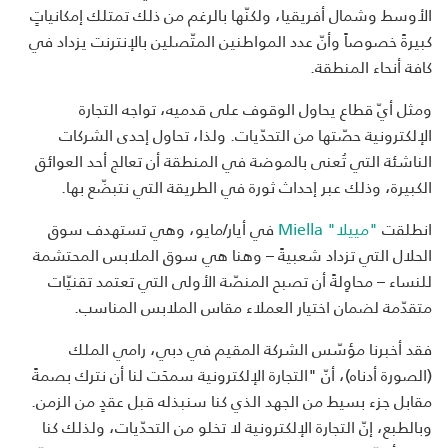
الأوسط وشمال أفريقيا، ولكنّها بالرغم من ذلك تمتلك إمكانياتٍ
كبيرةً خصوصاً وأنّ عدد المواطنين المتّصلين بالإنترنت يزداد في
كافة أنحاء المنطقة.
ومثل أيّ قطاع يحاول الوقوف على قدميه، تواجه التجارة
الإلكترونية حصّتها من التحدّيات. ولذا، تحاول إحدى الشركات
الناشئة التي تُعنى بالموضة في المنطقة أن تعالج أحد العوائق
الكبيرة، وذلك عبر إحداث ثورة في الطريقة التي نتبضّع بها.
انطلقت
"مييلا" Miella
في أيار/مايو، وهي تستهدف سوق
الحلال التي تزداد شعبيةً – وهنا هي سوق الملابس المحتشمة
للنساء – محاوِلةً أن تصبح المنصّة الأولى التي تعتمد تقنيّات
متقدّمة لضمان اختيار العملاء مقاس الملابس المناسب.
فقد أخبرنا مؤسّس الشركة المقيم في دبي، رامي الملك
(الصورة أدناه)، أنّ "التجارة الإلكترونية سمحَت لنا أن نترك بصمةً
مقابل جزء بسيط من الجهد الذي كنا سنبذله قبل عقدٍ من الزمن.
وبالطبع، إنّ التجارة الإلكترونية لا تخلو من التحدّيات، ولذلك كنا