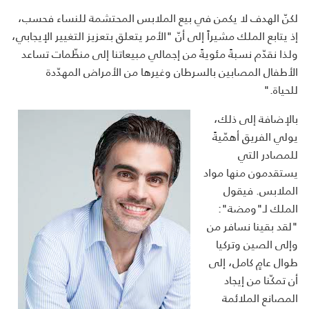
لكنّ الهدف لا يكمن في بيع الملابس المحتشمة للنساء فحسب،
إذ يتابع الملك مشيراً إلى أنّ "الأمر يتعلق بتعزيز التغيير الإيجابي،
ولذا نقدّم نسبةً مئويةً من إجمالي مبيعاتنا إلى منظّمات تساعد
الأطفال المصابين بالسرطان وغيرها من الأمراض المهدّدة
للحياة."
بالإضافة إلى ذلك،
يولي الفريق أهمّيةً
للمصادر التي
يستقدمون منها مواد
الملابس. فيقول
الملك لـ"ومضة":
"لقد بقينا نسافر من
وإلى الصين وتركيا
طوال عامٍ كامل، إلى
أن تمكّنا من إيجاد
المصانع الملائمة