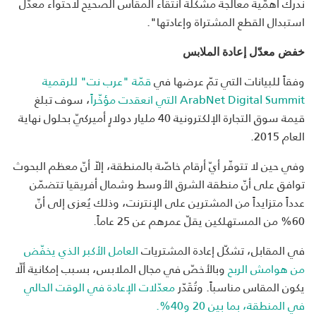
ندرك أهمّية معالجة مشكلة انتقاء المقاس الصحيح لاحتواء معدّل
استبدال القطع المشتراة وإعادتها".
خفض معدّل إعادة الملابس
وفقاً للبيانات التي تمّ عرضها في
قمّة "عرب نت" للرقمية
ArabNet Digital Summit التي انعقدت مؤخّراً
، سوف تبلغ
قيمة سوق التجارة الإلكترونية 40 مليار دولارٍ أميركيّ بحلول نهاية
العام 2015.
وفي حين لا تتوفّر أيّ أرقام خاصّة بالمنطقة، إلاّ أنّ معظم البحوث
توافق على أنّ منطقة الشرق الأوسط وشمال أفريقيا تتضمّن
عدداً متزايداً من المشترين على الإنترنت، وذلك يُعزى إلى أنّ
60% من المستهلكين يقلّ عمرهم عن 25 عاماً.
في المقابل، تشكّل إعادة المشتريات
العامل الأكبر الذي يخفّض
من هوامش الربح
وبالأخصّ في مجال الملابس، بسبب إمكانية ألّا
يكون المقاس مناسباً. وتُقَدّر
معدّلات الإعادة في الوقت الحالي
في المنطقة، بما بين 20 و40%.