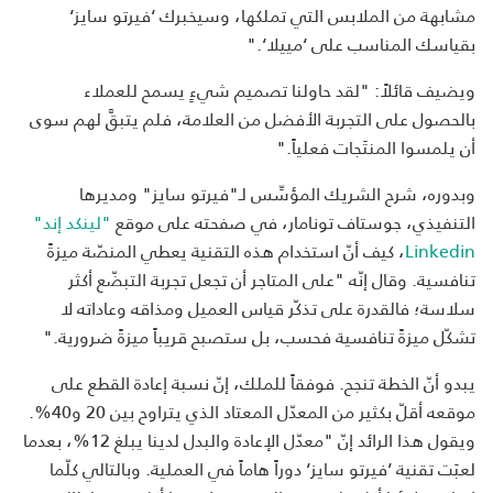
مشابهة من الملابس التي تملكها، وسيخبرك ‘فيرتو سايز‘
بقياسك المناسب على ‘مييلا‘."
ويضيف قائلاً: "لقد حاولنا تصميم شيءٍ يسمح للعملاء
بالحصول على التجربة الأفضل من العلامة، فلم يتبقَّ لهم سوى
أن يلمسوا المنتَجات فعلياً."
وبدوره، شرح الشريك المؤسِّس لـ"فيرتو سايز" ومديرها
التنفيذي، جوستاف تونامار، في صفحته على موقع
"لينكد إند"
Linkedin
، كيف أنّ استخدام هذه التقنية يعطي المنصّة ميزةً
تنافسية. وقال إنّه "على المتاجر أن تجعل تجربة التبضّع أكثر
سلاسة؛ فالقدرة على تذكّر قياس العميل ومذاقه وعاداته لا
تشكّل ميزةً تنافسية فحسب، بل ستصبح قريباً ميزةً ضرورية."
يبدو أنّ الخطة تنجح. فوفقاً للملك، إنّ نسبة إعادة القطع على
موقعه أقلّ بكثير من المعدّل المعتاد الذي يتراوح بين 20 و40%.
ويقول هذا الرائد إنّ "معدّل الإعادة والبدل لدينا يبلغ 12%، بعدما
لعبَت تقنية ‘فيرتو سايز‘ دوراً هاماً في العملية. وبالتالي كلّما